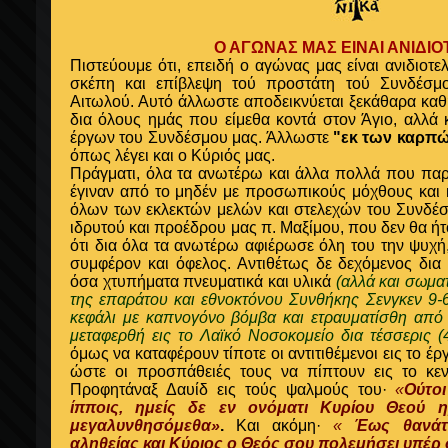
Ο ΑΓΩΝΑΣ ΜΑΣ ΕΙΝΑΙ ΑΝΙΔΙ
Πιστεύουμε ότι, επειδή ο αγώνας μας είναι ανιδιοτελ
σκέπη και επίβλεψη τού προστάτη τού Συνδέσμ
Αιτωλού. Αυτό άλλωστε αποδεικνύεται ξεκάθαρα καθ
δια όλους ημάς που είμεθα κοντά στον Άγιο, αλλά
έργων του Συνδέσμου μας. Άλλωστε
"εκ των καρπώ
όπως λέγει και ο Κύριός μας
.
Πράγματι, όλα τα ανωτέρω και άλλα πολλά που παρ
έγιναν από το μηδέν με προσωπικούς μόχθους και 
όλων των εκλεκτών μελών και στελεχών του Συνδέσμ
ιδρυτού και προέδρου μας π. Μαξίμου, που δεν θα 
ότι δια όλα τα ανωτέρω αφιέρωσε όλη του την ψυχ
συμφέρον και όφελος. Αντιθέτως δε δεχόμενος δια
όσα χτυπήματα πνευματικά και υλικά
(αλλά και σωμα
της επαράτου και εθνοκτόνου Συνθήκης Σενγκεν 9-6
κεφάλι με καπνογόνο βόμβα και ετραυματίσθη από
μεταφερθή εις το Λαϊκό Νοσοκομείο δια τέσσερις (
όμως να καταφέρουν τίποτε οι
αντιτιθέμενοι εις το έ
ώστε οι προσπάθειές τους να πίπτουν εις το
κε
Προφητάναξ Δαυίδ εις τούς ψαλμούς του·
«
Ούτοι
ίπποις, ημείς δε εν ονόματι Κυρίου Θεού 
μεγαλυνθησόμεθα»
.
Και ακόμη·
«
Έως θανάτο
αληθείας και Κύριος ο Θεός σου πολεμήσει υπέρ