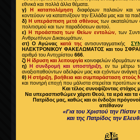
εθνικά και πολλά άλλα θέματα.
γ)
Η καταπολέμηση
διαφόρων παλαιών και νέ
κοντεύουν να καταπνίξουν την Ελλάδα μας και τα παιδ
δ)
Η υπεράσπιση μετά σθένους
των ακαταλύτων 
πολιτισμού και των παραδόσεων αυτού.
ε)
Η προάσπιση των Θείων εντολών,
των Συντα
Ανθρωπίνων Δικαιωμάτων.
στ)
Ο Αγώνας
κατά της
αντισυνταγματικής
ΣΥ
ΗΛΕΚΤΡΟΝΙΚΟΥ ΦΑΚΕΛΩΜΑΤΟΣ και του ΣΦΡΑ
αριθμό του Αντιχρίστου
666
.
ζ)
Η ίδρυση και λειτουργία
κοινοφελών ιδρυμάτων κ
η)
Η συνδρομή και υποστήριξη,
εν τω μέτρω τ
αναξιοπαθούντων αδελφών μας και εχόντων ανάγκη β
θ)
Η
στήριξη, βοήθεια και
συμπαράσταση στούς
και πονηρή εποχή που μάλιστα στερείται προτύπων κ
Και τέλος συνοψίζοντας στόχος μ
Να υπερασπισθώμεν χάριτι Θεού, τα ιερά και τα 
Πατρίδος μας, καθώς και οι ένδοξοι πρόγονο
απέθανον
«Για του Χριστού την Πίστιν 
και της Πατρίδος την Ελευθ