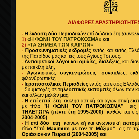
ΔΙΑΦΟΡΕΣ ΔΡΑΣΤΗΡΙΟΤΗΤΕ
-
Η έκδοση δύο Περιοδικών
επί δώδεκα έτη
(συνολι
1)
«Η ΦΩΝΗ ΤΟΥ ΠΑΤΡΟΚΟΣΜΑ»
και
2)
«ΤΑ ΣΗΜΕΙΑ ΤΩΝ ΚΑΙΡΩΝ»
-
Προσκυνηματικές εκδρομές
εντός και εκτός Ελλ
της Πατρίδος μας και εις τούς Αγίους Τόπους,
-
Αντιαιρετικοί λόγοι και ομιλίες
,
διαλέξεις,
και δια
με ποικίλη ύλη,
-
Αγωνιστικές συγκεντρώσεις
,
συναυλίες, ε
φιλανθρωπικές,
-
Ιεραποστολικές Περιοδείες
εντός και εκτός Ελλάδ
-
Συμμετοχές σε
τηλεοπτικές εκπομπές
όλων των κα
και άλλων μελών μας,
-
Η επί επτά έτη
εκκλησιαστική και αγωνιστική
εκ
με τίτλο
"
Η ΦΩΝΗ ΤΟΥ
ΠΑΤΡΟΚΟΣΜΑ"
εις 
ΤΗΛΕΤΩΡΑ (πέντε έτη 1995-2000)
καθώς και εις
2004-2005)
-
Η επί δύο έτη
κοινωνική και αγωνιστική
εκπομ
τίτλο
"Στό Maximum με τον π. Μάξιμο
"
εις το τ
Θριάσιον-εν Πειραιεί
(
2004-2005) και