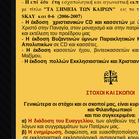
Η επί δύο έτη
εκπ
-
εσχατολογική και αγωνιστική
"ΤΑ ΣΗΜΕΙΑ ΤΩΝ ΚΑΙΡΩΝ
"
με
τίτλο
εις το 
SKAY και 0-6
(
2006-2007)
-
Η έκδοση χριστιανικών CD και κασσετών
με 
Χριστό στην Παναγία, στον μοναχισμό και στην πατρί
και εκτέλεση του προέδρου μας
-
Η έκδοση Βυζαντινών ύμνων Παρακλητικών
Απολυτικίων
σε CD και κασσέτες.
-
Η έκδοση
κασσετών ήχου,
βιντεοκασσετών κ
Μαξίμου,
-
Η
έκδοση
πολλών Εκκλησιαστικών και Χριστιαν
ΣΤΟΧΟΙ ΚΑΙ ΣΚΟΠΟΙ
Γενικώτερα οι στόχοι και οι σκοποί μας, είναι κ
και Φιλανθρωπικοί
·
και πιο συγκεκριμένα
:
α)
Η διάδοση του Ευαγγελίου,
των αληθειών της 
λόγων και συγγραμμάτων των Πατέρων μας.
β)
Η ενημέρωση,
διαφώτιση, και ευαισθητοποίηση 
σε εκκλησιαστικά, εκκλησιολογικά, αντιαιρετικά, κοινω