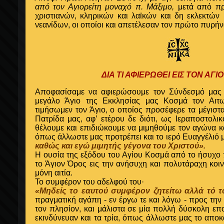
από τον Αγιορείτη μοναχό π. Μάξιμο,
μετά από π
χριστιανών, κληρικών και λαϊκών και δη εκλεκτώ
νεανίδων
, οι οποίοι και απετέλεσαν τον πρώτο πυρή
ΔΙΑ ΤΙ ΑΦΙΕΡΩΘΕΙ ΕΙΣ ΤΟΝ ΑΓΙ
Αποφασίσαμε να αφιερώσουμε τον Σύνδεσμό μας 
μεγάλο Άγιο της Εκκλησίας μας Κοσμά τον Αιτω
τιμήσωμεν τον Άγιο, ο οποίος προσέφερε τα μέγιστα
Πατρίδα μας, αφ’ ετέρου δε διότι, ως Ιεραποστολι
θέλουμε και επιδιώκουμε να μιμηθούμε τον αγώνα κ
όπως άλλωστε μας προτρέπει και το ιερό Ευαγγέλιό
καθώς και εγώ μιμητής γέγονα του Χριστού».
Η ουσία της εξόδου του Αγίου Κοσμά από το ήσυχο 
το Άγιον Όρος εις την ανήσυχη και πολυτάραχη κοι
μόνη αιτία.
Το συμφέρον του αδελφού του·
«Μηδείς το εαυτού συμφέρον ζητείτω αλλά τό τ
πραγματική αγάπη - εν έργω τε και λόγω - προς την
τον πλησίον
, και μάλιστα σε μία πολλή δύσκολη επ
εκινδύνευαν και τα τρία, όπως άλλωστε μας το αποκα