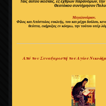
Ταις αυτού ικεσίαις, εξ εχθρών παρανόμων, την
Θεοτόκου συντήρησον Πολυέ
Μεγαλυνάριον.
Φίλος και Απόστολος ευκλεής, του και μέχρι δούλου, κεν
θεόπτα, εκήρυξας εν κόσμω, την τούτου υπέρ λό
Από τον Συναξαριστή του Αγίου Νικοδή