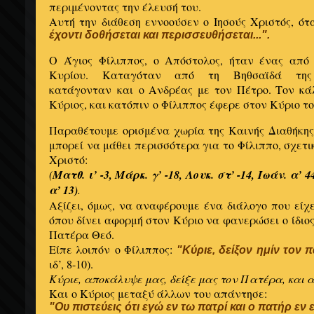
περιμένοντας την έλευσή του.
Αυτή την διάθεση εννοούσεν ο Ιησούς Χριστός, ότ
έχοντι δοθήσεται και περισσευθήσεται...".
Ο Άγιος Φίλιππος, ο Απόστολος, ήταν ένας από
Κυρίου. Καταγόταν από τη Βηθσαϊδά της
κατάγονταν και ο Ανδρέας με τον Πέτρο. Τον κάλ
Κύριος, και κατόπιν ο Φίλιππος έφερε στον Κύριο τ
Παραθέτουμε ορισμένα χωρία της Καινής Διαθήκης
μπορεί να μάθει περισσότερα για το Φίλιππο, σχετι
Χριστό:
(
Ματθ. ι’ -3, Μάρκ. γ’ -18, Λουκ. στ’ -14, Ίωάν. α’ 4
α’ 13)
.
Αξίζει, όμως, να αναφέρουμε ένα διάλογο που είχε
όπου δίνει αφορμή στον Κύριο να φανερώσει ο ίδιος 
Πατέρα Θεό.
Είπε λοιπόν ο Φίλιππος:
"Κύριε, δείξον ημίν τον 
ιδ’, 8-10).
Κύριε, αποκάλυψε μας, δείξε μας τον Πατέρα, και α
Και ο Κύριος μεταξύ άλλων του απάντησε:
"Ου πιστεύεις ότι εγώ εν τω πατρί και ο πατήρ εν 