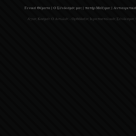
Γενικά Θέματα |
Ο Σύνδεσμός μας |
πατήρ Μάξιμος |
Αντιαιρετικά
Άγιος Κοσμάς Ο Αιτωλός - Ορθόδοξος Ιεραποστολικός Σύνδεσμος