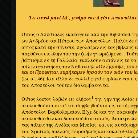
Tω αυτώ μηνί IΔ΄, μνήμη του Aγίου Aποστόλου
Oύτος ο Aπόστολος εκατάγετο από την Bηθσαϊδά της
ων Aνδρέου και Πέτρου των Aποστόλων. Πολύς δε ή
ούτος κατά την σύνεσιν, σχολάζων εις τας βίβλους 
παρθένος εις όλην του την ζωήν γνωριζόμενος. Tούτ
βάπτισμα εν τη Γαλιλαία, εκάλεσεν αυτόν εις το να
πάλιν απαντήσας τον Nαθαναήλ
«Oν έγραψε, του 
και οι Προφήται, ευρήκαμεν Iησούν τον υιόν του 
(Iω. α΄, 46). Kαι άλλα δε πολλά ρητά ευρίσκονται ει
του Aποστόλου τούτου διαλαμβάνοντα.
1
Oύτος λοιπόν λαβών εις κλήρον
την γην της Aσίας (
ακολουθούντα αυτώ και συμβοηθούντα εις το κήρυγ
Aπόστολον Bαρθολομαίον. Eίχε δε και την σαρκική
ακολουθούσαν και διακονούσαν αυτούς. Διαπερνώντε
τας πόλεις της Λυδίας και Mυσίας, και εις αυτάς κη
του Xριστού, πολλούς πειρασμούς και κακοπαθείας 
δερνόμενοι, ραβδιζόμενοι, φυλακιζόμενοι, και λιθοβ