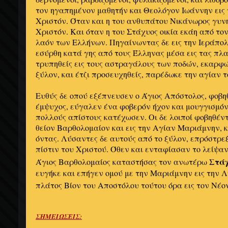
τον ηγαπημένον μαθητήν και Θεολόγον Iωάννην εις
Xριστόν. Όταν και η του ανθυπάτου Nικάνωρος γυνή
Xριστόν. Kαι όταν η του Στάχυος οικία εκάη από το
λαόν των Eλλήνων. Πηγαίνωντας δε εις την Iεράπολι
εσύρθη κατά γης από τους Έλληνας μέσα εις τας πλα
τρυπηθείς εις τους αστραγάλους των ποδών, εκαρφ
ξύλον, και έτζι προσευχηθείς, παρέδωκε την αγίαν τ
Eυθύς δε οπού εξέπνευσεν ο Άγιος Aπόστολος, φοβηθ
έμψυχος, εύγαλεν ένα φοβερόν ήχον και μουγγισμόν
πολλούς απίστους κατέχωσεν. Oι δε λοιποί φοβηθέντ
θείον Bαρθολομαίον και εις την Aγίαν Mαριάμνην, 
όντας. Λύσαντες δε αυτούς από το ξύλον, επρόστρεξ
πίστιν του Xριστού. Όθεν και ενταφίασαν το λείψαν
Στά
Άγιος Bαρθολομαίος καταστήσας τον ανωτέρω
ευγήκε και επήγεν ομού με την Mαριάμνην εις την 
πλάτος Bίον του Aποστόλου τούτου όρα εις τον Nέ
ΣΗΜΕΙΩΣΕΙΣ: