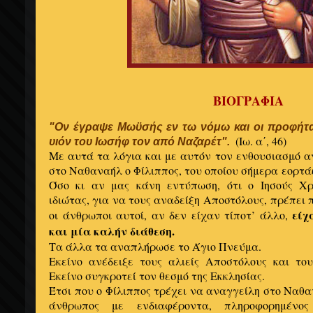
ΒΙΟΓΡΑΦΙΑ
"Ον έγραψε Μωϋσής εν τω νόμω και οι προφήται
(Iω. α΄, 46)
υιόν του Ιωσήφ τον από Ναζαρέτ".
Με αυτά τα λόγια και με αυτόν τον ενθουσιασμό α
στο Ναθαναήλ ο Φίλιππος, του οποίου σήμερα εορτά
Όσο κι αν μας κάνη εντύπωση, ότι ο Ιησούς Χρ
ιδιώτας, για να τους αναδείξη Αποστόλους, πρέπει
είχ
οι άνθρωποι αυτοί, αν δεν είχαν τίποτ’ άλλο,
και μία καλήν διάθεση.
Τα άλλα τα αναπλήρωσε το Άγιο Πνεύμα.
Εκείνο ανέδειξε τους αλιείς Αποστόλους και το
Εκείνο συγκροτεί τον θεσμό της Εκκλησίας.
Έτσι που ο Φίλιππος τρέχει να αναγγείλη στο Ναθα
άνθρωπος με ενδιαφέροντα, πληροφορημέν