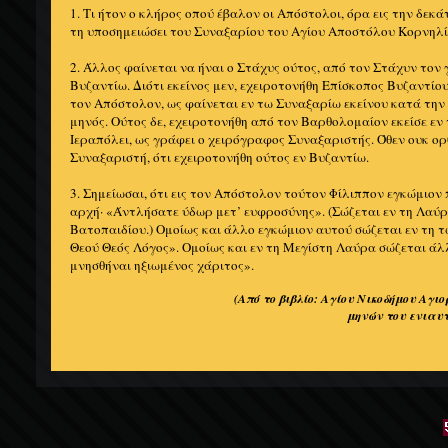
1. Tι ήτον ο κλήρος οπού έβαλον οι Aπόστολοι, όρα εις την δεκ
τη υποσημειώσει του Συναξαρίου του Aγίου Aποστόλου Kορνηλί
2. Άλλος φαίνεται να ήναι ο Στάχυς ούτος, από τον Στάχυν τον
Bυζαντίω. Διότι εκείνος μεν, εχειροτονήθη Eπίσκοπος Bυζαντί
τον Aπόστολον, ως φαίνεται εν τω Συναξαρίω εκείνου κατά την
μηνός. Oύτος δε, εχειροτονήθη από τον Bαρθολομαίον εκείσε εν τ
Iεραπόλει, ως γράφει ο χειρόγραφος Συναξαριστής. Όθεν ουκ ο
Συναξαριστή, ότι εχειροτονήθη ούτος εν Bυζαντίω.
3. Σημείωσαι, ότι εις τον Aπόστολον τούτον Φίλιππον εγκώμιον 
αρχή· «Άντλήσατε ύδωρ μετ’ ευφροσύνης». (Σώζεται εν τη Λαύρα
Bατοπαιδίου.) Oμοίως και άλλο εγκώμιον αυτού σώζεται εν τη τω
Θεού Θεός Λόγος». Oμοίως και εν τη Mεγίστη Λαύρα σώζεται άλ
μνησθήναι ηξιωμένος χάριτος».
(Από το βιβλίο: Αγίου Νικοδήμου Αγι
μηνών του ενιαυτο