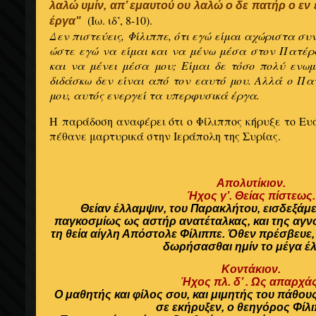
λαλώ υμίν, απ’ εμαυτού ου λαλώ ο δε πατήρ ο εν 
(Ιω. ιδ’, 8-10).
έργα"
Δεν πιστεύεις, Φίλιππε, ότι εγώ είμαι αχώριστα σ
ώστε εγώ να είμαι και να μένω μέσα στον Πατέρ
και να μένει μέσα μου; Είμαι δε τόσο πολύ ενω
διδάσκω δεν είναι από τον εαυτό μου. Αλλά ο Πα
μου, αυτός ενεργεί τα υπερφυσικά έργα.
Η παράδοση αναφέρει ότι ο Φίλιππος κήρυξε το Ευ
πέθανε μαρτυρικά στην Ιεράπολη της Συρίας.
Απολυτίκιον.
Ήχος γ’. Θείας πίστεως.
Θείαν έλλαμψιν, του Παρακλήτου, εισδεξάμεν
παγκοσμίως ως αστήρ ανατέταλκας, και της αγνο
τη θεία αίγλη Απόστολε Φίλιππε. Όθεν πρέσβευε
δωρήσασθαι ημίν το μέγα έλ
Κοντάκιον.
Ήχος πλ. δ’ . Ως απαρχάς
Ο μαθητής και φίλος σου, και μιμητής του πάθου
σε εκήρυξεν, ο θεηγόρος Φίλ