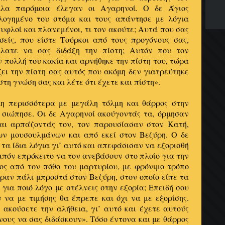
λλα παρόμοια έλεγαν οι Αγαρηνοί. Ο δε Άγιος
λογημένο του στόμα και τους απάντησε με λόγια
υφλοί και πλανεμένοι, τι τον ακούτε; Αυτά που σας
σείς, που είστε Τούρκοι από τους προγόνους σας,
λατε να σας διδάξη την πίστη; Αυτόν που τον
ν πολλή του κακία και αρνήθηκε την πίστη του, τώρα
ει την πίστη σας αυτός που ακόμη δεν γιατρεύτηκε
τη γνώση σας και λέτε ότι έχετε και πίστη».
η περισσότερα με μεγάλη τόλμη και θάρρος στην
, σιώπησε. Οι δε Αγαρηνοί ακούγοντάς τα, όρμησαν
αι αρπάζοντάς τον, τον παρουσίασαν στον Κατή,
των μουσουλμάνων και από εκεί στον Βεζύρη. Ο δε
 τα ίδια λόγια γι’ αυτό και απεφάσισαν να εξορισθή
οιπόν επρόκειτο να τον ανεβάσουν στο πλοίο για την
νος από τον πόθο του μαρτυρίου, με φρόνιμο τρόπο
ραν πάλι μπροστά στον Βεζύρη, στον οποίο είπε τα
 για ποιό λόγο με στέλνεις στην εξορία; Επειδή σου
 να με τιμήσης θα έπρεπε και όχι να με εξορίσης.
 ακούσετε την αλήθεια, γι’ αυτό και έχετε αυτούς
ους να σας διδάσκουν». Τόσο έντονα και με θάρρος