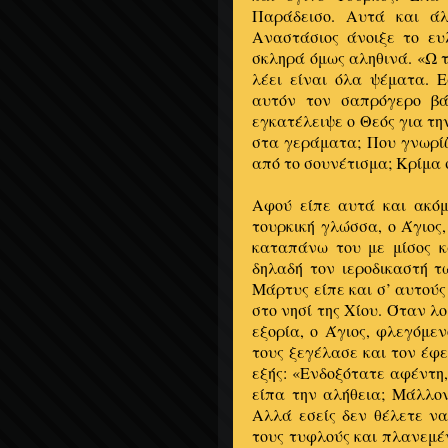
Παράδεισο. Αυτά και ά
Αναστάσιος άνοιξε το ευ
σκληρά όμως αληθινά. «Ω τ
λέει είναι όλα ψέματα. Ε
αυτόν τον σαπρόγερο βά
εγκατέλειψε ο Θεός για τη
στα γεράματα; Που γνωρίζ
από το σουνέτισμα; Κρίμα σ
Αφού είπε αυτά και ακόμ
τουρκική γλώσσα, ο Άγιος
καταπάνω του με μίσος κ
δηλαδή τον ιεροδικαστή 
Μάρτυς είπε και σ’ αυτούς
στο νησί της Χίου. Όταν λ
εξορία, ο Άγιος, φλεγόμε
τους ξεγέλασε και τον έφε
εξής: «Ενδοξότατε αφέντη,
είπα την αλήθεια; Μάλλον
Αλλά εσείς δεν θέλετε να
τους τυφλούς και πλανεμέν