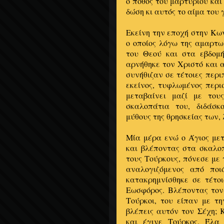
ο πόθος του μαρτυρίου κα
δώση κι αυτός το αίμα του 
Εκείνη την εποχή στην Κω
ο οποίος λόγω της αμαρτω
του Θεού και στα εβδομή
αρνήθηκε τον Χριστό και 
συνήθιζαν σε τέτοιες περι
εκείνος, τυφλωμένος περ
μεταβαίνει μαζί με του
σκαλοπάτια του, διδάσκ
μύθους της θρησκείας των,
Μία μέρα ενώ ο Άγιος μετ
και βλέποντας στα σκαλο
τους Τούρκους, πόνεσε με 
αναλογιζόμενος από ποι
κατακρημνίσθηκε σε τέτο
Εωσφόρος. Βλέποντας τον 
Τούρκοι, του είπαν με τ
βλέπεις αυτόν τον Σέχη; 
και έγινε Τούρκος. Έλα