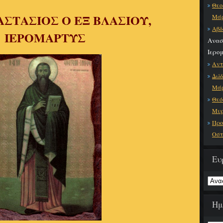
Θεο
ΑΣΤΑΣΙΟΣ Ο ΕΞ ΒΛΑΣΙΟΥ,
Μάρ
Αβδ
ΙΕΡΟΜΑΡΤΥΣ
Ανασ
Ιερο
Αντ
Δώδ
Μάρ
Θεό
Μυρ
Προ
Οστ
Ευ
Ημ