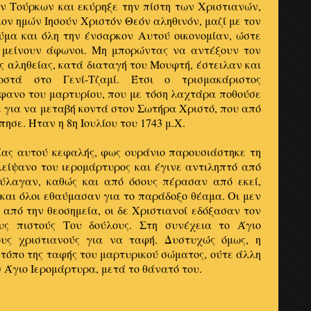
ν Τούρκων και εκύρηξε την πίστη των Χριστιανών,
ον ημών Ιησούν Χριστόν Θεόν αληθινόν, μαζί με τον
ύμα και όλη την ένσαρκον Αυτού οικονομίαν, ώστε
 μείνουν άφωνοι. Μη μπορώντας να αντέξουν τον
ς αληθείας, κατά διαταγή του Μουφτή, έστειλαν και
στά στο Γενί-Τζαμί. Έτσι ο τρισμακάριστος
φανο του μαρτυρίου, που με τόση λαχτάρα ποθούσε
ε για να μεταβή κοντά στον Σωτήρα Χριστό, που από
πησε. Ήταν η 8η Ιουλίου του 1743 μ.Χ.
ίας αυτού κεφαλής, φως ουράνιο παρουσιάστηκε τη
είψανο του ιερομάρτυρος και έγινε αντιληπτό από
ύλαγαν, καθώς και από όσους πέρασαν από εκεί,
και όλοι εθαύμασαν για το παράδοξο θέαμα. Οι μεν
από την θεοσημεία, οι δε Χριστιανοί εδόξασαν τον
ους πιστούς Του δούλους. Στη συνέχεια το Άγιο
ους χριστιανούς για να ταφή. Δυστυχώς όμως, η
τόπο της ταφής του μαρτυρικού σώματος, ούτε άλλη
 Άγιο Ιερομάρτυρα, μετά το θάνατό του.