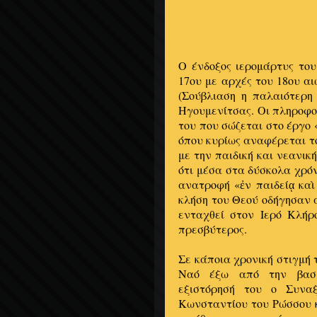
Ο ένδοξος ιερομάρτυς το
17ου με αρχές του 18ου α
(Σούβλιαση η παλαιότερη
Ηγουμενίτσας. Οι πληροφορ
του που σώζεται στο έργο
όπου κυρίως αναφέρεται το
με την παιδική και νεανικ
ότι μέσα στα δύσκολα χρόν
ανατροφή «ἐν παιδείᾳ καὶ
κλήση του Θεού οδήγησαν
ενταχθεί στον Ιερό Κλήρ
πρεσβύτερος.
Σε κάποια χρονική στιγμή 
Ναό έξω από την βασιλ
εξιστόρησή του ο Συνα
Κωνσταντίου του Ρώσσου