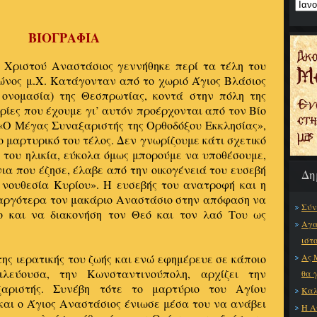
ΒΙΟΓΡΑΦΙΑ
υ Χριστού Αναστάσιος γεννήθηκε περί τα τέλη του
ιώνος μ.Χ. Κατάγονταν από το χωριό Άγιος Βλάσιος
 ονομασία) της Θεσπρωτίας, κοντά στην πόλη της
ίες που έχουμε γι’ αυτόν προέρχονται από τον Βίο
 «Ο Μέγας Συναξαριστής της Ορθοδόξου Εκκλησίας»,
 μαρτυρικό του τέλος. Δεν γνωρίζουμε κάτι σχετικό
ή του ηλικία, εύκολα όμως μπορούμε να υποθέσουμε,
ια που έζησε, έλαβε από την οικογένειά του ευσεβή
Δη
 νουθεσία Κυρίου». Η ευσεβής του ανατροφή και η
 αργότερα τον μακάριο Αναστάσιο στην απόφαση να
Σύν
ο και να διακονήση τον Θεό και τον λαό Του ως
Αγα
ιστ
της ιερατικής του ζωής και ενώ εφημέρευε σε κάποιο
Ας 
εύουσα, την Κωνσταντινούπολη, αρχίζει την
θα 
ξαριστής. Συνέβη τότε το μαρτύριο του Αγίου
Καλ
και ο Άγιος Αναστάσιος ένιωσε μέσα του να ανάβει
Η Α