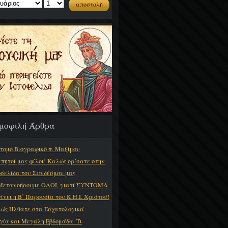
μοφιλή Άρθρα
τομο Βιογραφικό π. Μαξίμου
πητοί μας φίλοι! Καλώς ορίσατε στην
οσελίδα του Συνδέσμου μας
Μετανοήσουμε ΟΛΟΙ, γιατί ΣΥΝΤΟΜΑ
γίνει η Β΄ Παρουσία του Κ.Η.Ι. Χριστού!
ώς Ήλθατε στα Εσχατολογικά
γία και Μεγάλη Εβδομάδα. Τι