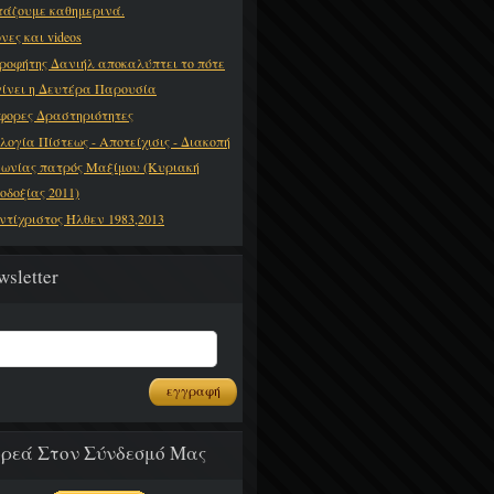
τάζουμε καθημερινά.
νες και videos
ροφήτης Δανιήλ αποκαλύπτει το πότε
γίνει η Δευτέρα Παρουσία
φορες Δραστηριότητες
λογία Πίστεως - Αποτείχισις - Διακοπή
νωνίας πατρός Μαξίμου (Κυριακή
οδοξίας 2011)
ντίχριστος Ήλθεν 1983,2013
wsletter
ρεά Στον Σύνδεσμό Μας