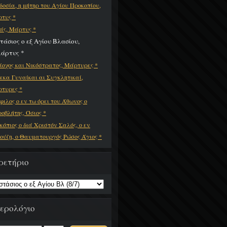
δοσία, η μήτηρ του Αγίου Προκοπίου,
τυς *
άς, Μάρτυς *
τάσιος ο εξ Αγίου Βλασίου,
μάρτυς *
ίοχος και Νικόστρατος, Μάρτυρες *
εκα Γυναίκαι αι Συγκλητικαί,
τυρες *
φιλος ο εν τω όρει του Άθωνος ο
οβλήτης, Όσιος *
κόπιος ο διά Χριστόν Σαλός, ο εν
ούζη, ο Θαυματουργός Ρώσος Άγιος *
ρετήριο
ερολόγιο