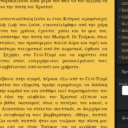
ι παρακαλούσε κάθε μέρα τον Θεό να τον αξιώση να
εορ
για την πίστη του Χριστού.
Εικό
Ο Π
νσταντινούπολη ζούσε κι ένας Κύπριος ιερομόναχος
θα 
λής ζωής που ζούσε, εγκαταλείφθηκε από την χάρη
ντα του χρόνια, έχοντας χάσει και το φως του,
Διά
ασπάστηκε την πίστη του Μωάμεθ. Οι Τούρκοι, όπως
Ομο
πτώσεις, του προσέφεραν πολλά δώρα και τιμές και
κοι
ισσότερο πνευματικά από ότι σωματικά, έφθασε να
Ορθ
ς Σέχηδες στο Γενί-Τζαμί και να κηρύττει στα
Ο Α
οντας στους εισερχόμενους μουσουλμάνους τους
 λαμβάνοντας από αυτούς και χρήματα.
Ne
έβαινε στην αγορά, πέρασε έξω από το Γενί-Τζαμί
πάτια τον εξομώτη, πρώην ιερομόναχο, να διδάσκη
Email:
την καρδιά του και στάθηκε εκεί παρατηρώντας τον
ό ύψος της αληθείας του Χριστού εξέπεσε και
ιο βάθος σκοτισμού, όπως ο πατέρας του κακού, ο
Αναστάσιο να στέκεται σκεπτικός, οι διερχόμενοι
ην συνηθισμένη τους βαρβαρότητα. «Μπρε, παππά,
Δω
Και αυτός παππάς ήταν και γνώρισε την πίστη μας
 κι εσύ να γίνης Τούρκος για να κερδίσης τον