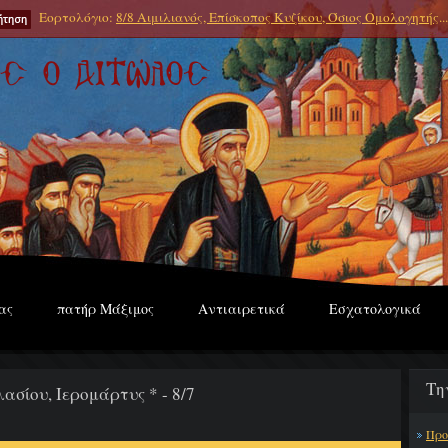
Εορτολόγιο:
8/8 Αιμιλιανός, Επίσκοπος Κυζίκου, Όσιος Ομολογητής
...
ας
πατήρ Μάξιμος
Αντιαιρετικά
Εσχατολογικά
Τη
ασίου, Ιερομάρτυς * - 8/7
Προ