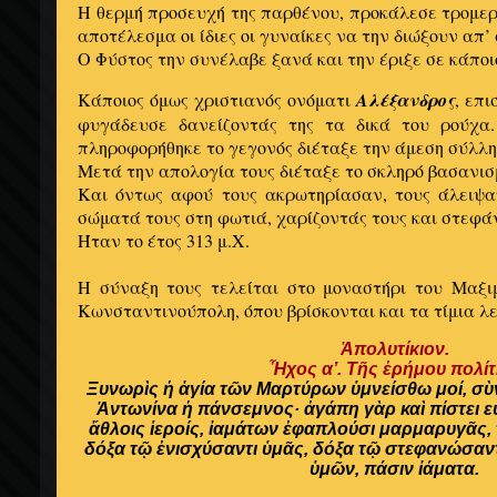
Η θερμή προσευχή της παρθένου, προκάλεσε τρομερό
αποτέλεσμα οι ίδιες οι γυναίκες να την διώξουν απ’ 
Ο Φύστος την συνέλαβε ξανά και την έριξε σε κάπο
Κάποιος όμως χριστιανός ονόματι
Αλέξανδρος
, επι
φυγάδευσε δανείζοντάς της τα δικά του ρούχα
πληροφορήθηκε το γεγονός διέταξε την άμεση σύλλη
Μετά την απολογία τους διέταξε το σκληρό βασανισ
Και όντως αφού τους ακρωτηρίασαν, τους άλειψα
σώματά τους στη φωτιά, χαρίζοντάς τους και στεφά
Ήταν το έτος 313 μ.Χ.
Η σύναξη τους τελείται στο μοναστήρι του Μαξιμ
Kωνσταντινούπολη, όπου βρίσκονται και τα τίμια λ
Ἀπολυτίκιον.
Ἦχος α’. Τῆς ἐρήμου πολίτ
Ξυνωρὶς ἡ ἁγία τῶν Μαρτύρων ὑμνείσθω μοί, σὺ
Ἀντωνίνα ἡ πάνσεμνος· ἀγάπη γὰρ καὶ πίστει ε
ἄθλοις ἱεροίς, ἰαμάτων ἐφαπλούσι μαρμαρυγᾶς,
δόξα τῷ ἐνισχύσαντι ὑμᾶς, δόξα τῷ στεφανώσαντι
ὑμῶν, πάσιν ἰάματα.