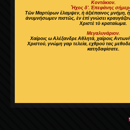
Κοντάκιον.
Ἦχος δ’. Ἐπεφάνης σήμερ
Τῶν Μαρτύρων ἔλαμψεν, ἡ ἀξιέπαινος μνήμη, ἦν
ἀνυμνήσωμεν πιστῶς, ἐν ἐπὶ γνώσει κραυγάζον
Χριστὲ τὸ κραταίωμα.
Μεγαλυνάριον.
Χαίροις ω Αλέξανδρε Αθλητά, χαίροις Αντων
Χριστού, γνώμη γαρ τελεία, εχθρού τας μεθοδε
κατηδαφίσατε.