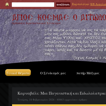
Εορτολόγιο:
8/8 Αιμιλι
Ορθόδοξος Ιεραποστολικός Σύνδεσμος
Γενικά Θέματα
Ο Σύνδεσμός μας
πατήρ Μάξιμος
Καρναβάλι: Μια Παγανιστική και Ειδωλολατρικ
Τετάρτη, 18 Φεβρουαρίου 2026 - 40863 εμφανίσεις άρθρου