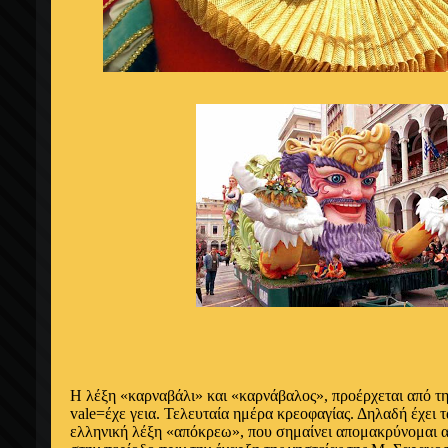
Η λέξη «καρναβάλι» και «καρνάβαλος», προέρχεται από τη
vale=έχε γεια. Τελευταία ημέρα κρεοφαγίας. Δηλαδή έχει 
ελληνική λέξη «απόκρεω», που σημαίνει απομακρύνομαι α