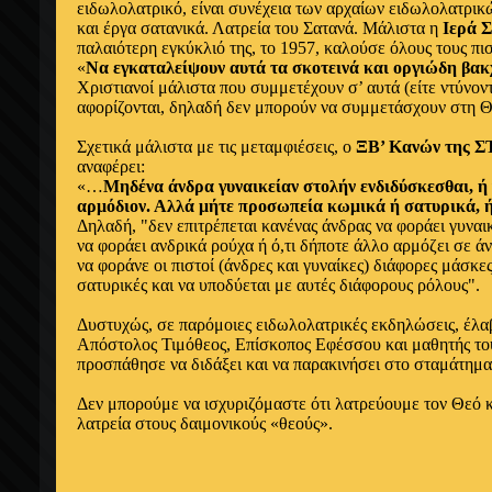
ειδωλολατρικό, είναι συνέχεια των αρχαίων ειδωλολατρι
και έργα σατανικά. Λατρεία του Σατανά. Μάλιστα η
Ιερά 
παλαιότερη εγκύκλιό της, το 1957, καλούσε όλους τους πι
«
Να εγκαταλείψουν αυτά τα σκοτεινά και οργιώδη βα
Χριστιανοί μάλιστα που συμμετέχουν σ’ αυτά (είτε ντύνοντα
αφορίζονται, δηλαδή δεν μπορούν να συμμετάσχουν στη Θ
Σχετικά μάλιστα με τις μεταμφιέσεις, ο
ΞΒ’ Κανών της ΣΤ
αναφέρει:
«…
Μηδένα άνδρα γυναικείαν στολήν ενδιδύσκεσθαι, ή
αρμόδιον. Αλλά μήτε προσωπεία κωμικά ή σατυρικά, 
Δηλαδή, "δεν επιτρέπεται κανένας άνδρας να φοράει γυναι
να φοράει ανδρικά ρούχα ή ό,τι δήποτε άλλο αρμόζει σε ά
να φοράνε οι πιστοί (άνδρες και γυναίκες) διάφορες μάσκες
σατυρικές και να υποδύεται με αυτές διάφορους ρόλους".
Δυστυχώς, σε παρόμοιες ειδωλολατρικές εκδηλώσεις, έλα
Απόστολος Τιμόθεος, Επίσκοπος Εφέσσου και μαθητής τ
προσπάθησε να διδάξει και να παρακινήσει στο σταμάτημα
Δεν μπορούμε να ισχυριζόμαστε ότι λατρεύουμε τον Θεό 
λατρεία στους δαιμονικούς «θεούς».