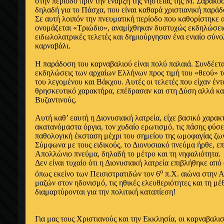
στην περίοδο πριν την έναρξη της νηστείας της Μ. Σαρακοσ
δηλαδή για το Πάσχα, που είναι καθαρά χριστιανική παρά
Σε αυτή λοιπόν την πνευματική περίοδο που καθορίστηκε 
ονομάζεται «Τριώδιο», αναμίχθηκαν δυστυχώς εκδηλώσεις
ειδωλολατρικές τελετές και δημιούργησαν ένα ενιαίο σύν
καρναβάλι.
Η παράδοση του καρναβαλιού είναι πολύ παλαιά. Συνδέεται
εκδηλώσεις των αρχαίων Ελλήνων προς τιμή του «θεού» τ
του λεγομένου και Βάκχου. Αυτές οι τελετές που είχαν έν
θρησκευτικό χαρακτήρα, επέδρασαν και στη Δύση αλλά κα
Βυζαντινούς.
Αυτή καθ’ εαυτή η Διονυσιακή λατρεία, είχε βασικό χαρακτ
ακατανόμαστα όργια, τον χυδαίο ερωτισμό, τις πάσης φύσε
παθολογική έκσταση μέχρι του σημείου της ωμοφαγίας ζ
Σύμφωνα με τους ειδικούς, το Διονυσιακό πνεύμα ήρθε, επ
Απολλώνιο πνεύμα, δηλαδή το μέτρο και τη νηφαλιότητα.
Δεν είναι τυχαίο ότι η Διονυσιακή λατρεία επιβλήθηκε απ
ο
όπως εκείνο των Πεισιστρατιδών τον 6
π.Χ. αιώνα στην 
μαζών στον ηδονισμό, τις ηθικές ελευθεριότητες και τη μέ
διαμαρτύρονται για την πολιτική καταπίεση!
Για μας τους Χριστιανούς και την Εκκλησία, οι καρναβαλισ