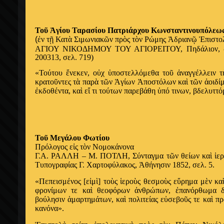
Το
ῦ
Ἁ
γίου Ταρασίου Πατριάρχου Κωνσταντινουπόλεω
(
ἐ
ν τ
ῇ
Κατ
ὰ
Σιμωνιακ
ῶ
ν πρ
ὸ
ς τ
ὸ
ν Ρώμης
Ἀ
δριαν
ῷ
Ἐ
πιστο
ΑΓΙΟΥ ΝΙΚΟΔΗΜΟΥ ΤΟΥ ΑΓΙΟΡΕΙΤΟΥ, Πηδάλιον,
200313, σελ. 719)
«Τούτου
ἕ
νεκεν, ο
ὐ
χ
ὑ
ποστελλόμεθα το
ῦ
ἀ
ναγγέλλειν τ
κρατο
ῦ
ντες τ
ὰ
παρ
ὰ
τ
ῶ
ν
Ἁ
γίων
Ἀ
ποστόλων κα
ὶ
τ
ῶ
ν
ἀ
οιδ
ἐ
κδοθέντα, κα
ὶ
ε
ἴ
τι τούτων παρεβάθη
ὑ
πό τινων, βδελυττό
Το
ῦ
Μεγάλου Φωτίου
Πρόλογος ε
ἰ
ς τ
ὸ
ν Νομοκάνονα
Γ.Α. ΡΑΛΛΗ – Μ. ΠΟΤΛΗ, Σύνταγμα τ
ῶ
ν θείων κα
ὶ
ἱ
ε
Τυπογραφίας Γ. Χαρτοφύλακος,
Ἀ
θήνησιν 1852, σελ. 5.
«Πεπεισμένος [ε
ἰ
μ
ὶ
] το
ὺ
ς
ἱ
ερο
ὺ
ς θεσμο
ὺ
ς ε
ὕ
ρημα μ
ὲ
ν κα
φρονίμων τε κα
ὶ
θεοφόρων
ἀ
νθρώπων,
ἐ
πανόρθωμα 
βούλησιν
ἁ
μαρτημάτων, κα
ὶ
πολιτείας ε
ὐ
σεβο
ῦ
ς τε κα
ὶ
πρ
κανόνα».