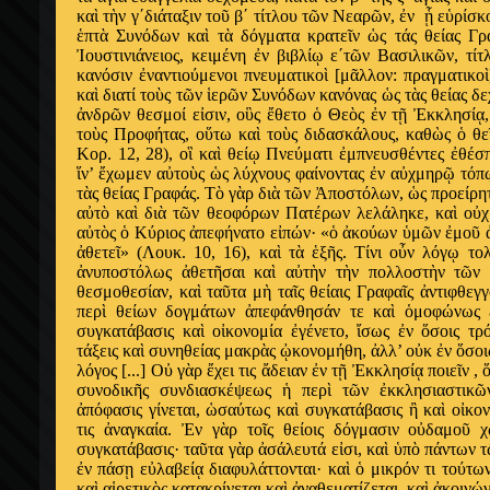
κα
ὶ
τ
ὴ
ν γ΄διάταξιν το
ῦ
β΄ τίτλου τ
ῶ
ν Νεαρ
ῶ
ν,
ἐ
ν
ᾗ
ε
ὑ
ρίσκ
ἑ
πτ
ὰ
Συνόδων κα
ὶ
τ
ὰ
δόγματα κρατε
ῖ
ν
ὡ
ς τάς θείας Γ
Ἰ
ουστινιάνειος, κειμένη
ἐ
ν βιβλί
ῳ
ε΄τ
ῶ
ν Βασιλικ
ῶ
ν, τίτ
κανόσιν
ἐ
ναντιούμενοι πνευματικο
ὶ
[μ
ᾶ
λλον: πραγματικο
ὶ
κα
ὶ
διατί το
ὺ
ς τ
ῶ
ν
ἱ
ερ
ῶ
ν Συνόδων κανόνας
ὡ
ς τ
ὰ
ς θείας δ
ἀ
νδρ
ῶ
ν θεσμοί ε
ἰ
σιν, ο
ὓ
ς
ἔ
θετο
ὁ
Θε
ὸ
ς
ἐ
ν τ
ῇ
Ἐ
κκλησί
ᾳ
το
ὺ
ς Προφήτας, ο
ὕ
τω κα
ὶ
το
ὺ
ς διδασκάλους, καθ
ὼ
ς
ὁ
θε
Κορ. 12, 28), ο
ἳ
κα
ὶ
θεί
ῳ
Πνεύματι
ἐ
μπνευσθέντες
ἐ
θέσπ
ἵ
ν’
ἔ
χωμεν α
ὐ
το
ὺ
ς
ὡ
ς λύχνους φαίνοντας
ἐ
ν α
ὐ
χμηρ
ῷ
τόπ
τ
ὰ
ς θείας Γραφάς. Τ
ὸ
γ
ὰ
ρ δι
ὰ
τ
ῶ
ν
Ἀ
ποστόλων,
ὡ
ς προείρη
α
ὐ
τ
ὸ
κα
ὶ
δι
ὰ
τ
ῶ
ν θεοφόρων Πατέρων λελάληκε, κα
ὶ
ο
ὐ
α
ὐ
τ
ὸ
ς
ὁ
Κύριος
ἀ
πεφήνατο ε
ἰ
πών· «
ὁ
ἀ
κούων
ὑ
μ
ῶ
ν
ἐ
μο
ῦ
ἀ
θετε
ῖ
» (Λουκ. 10, 16), κα
ὶ
τ
ὰ
ἑ
ξ
ῆ
ς. Τίνι ο
ὖ
ν λόγ
ῳ
το
ἀ
νυποστόλως
ἀ
θετ
ῆ
σαι κα
ὶ
α
ὐ
τ
ὴ
ν τ
ὴ
ν πολλοστ
ὴ
ν τ
ῶ
ν 
θεσμοθεσίαν, κα
ὶ
τα
ῦ
τα μ
ὴ
τα
ῖ
ς θείαις Γραφα
ῖ
ς
ἀ
ντιφθεγ
περ
ὶ
θείων δογμάτων
ἀ
πεφάνθησάν τε κα
ὶ
ὁ
μοφώνως
συγκατάβασις κα
ὶ
ο
ἰ
κονομία
ἐ
γένετο,
ἴ
σως
ἐ
ν
ὅ
σοις τρ
τάξεις κα
ὶ
συνηθείας μακρ
ὰ
ς
ᾠ
κονομήθη,
ἀ
λλ’ ο
ὐ
κ
ἐ
ν
ὅ
σοι
λόγος [...] Ο
ὐ
γ
ὰ
ρ
ἔ
χει τις
ἄ
δειαν
ἐ
ν τ
ῇ
Ἐ
κκλησί
ᾳ
ποιε
ῖ
ν ,
συνοδικ
ῆ
ς συνδιασκέψεως
ἡ
περ
ὶ
τ
ῶ
ν
ἐ
κκλησιαστικ
ῶ
ἀ
πόφασις γίνεται,
ὡ
σαύτως κα
ὶ
συγκατάβασις
ἢ
κα
ὶ
ο
ἰ
κον
τις
ἀ
ναγκαία.
Ἐ
ν γ
ὰ
ρ το
ῖ
ς θείοις δόγμασιν ο
ὐ
δαμο
ῦ
χ
συγκατάβασις· τα
ῦ
τα γ
ὰ
ρ
ἀ
σάλευτά ε
ἰ
σι, κα
ὶ
ὑ
π
ὸ
πάντων τ
ἐ
ν πάσ
ῃ
ε
ὐ
λαβεί
ᾳ
διαφυλάττονται· κα
ὶ
ὁ
μικρόν τι τούτω
κα
ὶ
α
ἱ
ρετικ
ὸ
ς κατακρίνεται κα
ὶ
ἀ
ναθεματίζεται, κα
ὶ
ἀ
κοινών