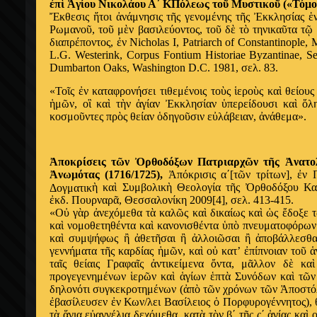
ἐ
π
ὶ
Ἁ
γίου Νικολάου Α΄ ΚΠόλεως το
ῦ
Μυστικο
ῦ
(«Τόμ
Ἔ
κθεσις
ἤ
τοι
ἀ
νάμνησις τ
ῆ
ς γενομένης τ
ῆ
ς
Ἐ
κκλησίας
ἑ
Ρωμανο
ῦ
, το
ῦ
μ
ὲ
ν βασιλεύοντος, το
ῦ
δ
ὲ
τ
ὸ
τηνικα
ῦ
τα τ
ῷ
διαπρέποντος,
ἐ
ν Nicholas I, Patriarch of Constantinople,
L.G. Westerink, Corpus Fontium Historiae Byzantinae, S
Dumbarton Oaks, Washington D.C. 1981, σελ. 83.
«Το
ῖ
ς
ἐ
ν καταφρονήσει τιθεμένοις το
ὺ
ς
ἱ
ερο
ὺ
ς κα
ὶ
θείους
ἡ
μ
ῶ
ν, ο
ἳ
κα
ὶ
τ
ὴ
ν
ἁ
γίαν
Ἐ
κκλησίαν
ὑ
περείδουσι κα
ὶ
ὅ
λ
κοσμο
ῦ
ντες πρ
ὸ
ς θείαν
ὁ
δηγο
ῦ
σιν ε
ὐ
λάβειαν,
ἀ
νάθεμα».
Ἀ
ποκρίσεις τ
ῶ
ν
Ὀ
ρθοδόξων Πατριαρχ
ῶ
ν τ
ῆ
ς
Ἀ
νατο
Ἀ
νωμότας (1716/1725),
Ἀ
πόκρισις α΄[τ
ῶ
ν τρίτων],
ἐ
ν 
ὴ
κα
ὶ
Συμβολικ
ὴ
Θεολογία τ
ῆ
ς
Ὀ
ρθοδόξου Κα
Δογματικ
ἐ
κδ. Πουρναρ
ᾶ
, Θεσσαλονίκη 2009[4], σελ. 413-415.
«Ο
ὐ
γ
ὰ
ρ
ἀ
νεχόμεθα τ
ὰ
καλ
ῶ
ς κα
ὶ
δικαίως κα
ὶ
ὡ
ς
ἔ
δοξε τ
κα
ὶ
νομοθετηθέντα κα
ὶ
κανονισθέντα
ὑ
π
ὸ
πνευματοφόρων
κα
ὶ
συμψήφως
ἢ
ἀ
θετ
ῆ
σαι
ἢ
ἀ
λλοι
ῶ
σαι
ἢ
ἀ
ποβάλλεσθα
γεννήματα τ
ῆ
ς καρδίας
ἡ
μ
ῶ
ν, κα
ὶ
ο
ὐ
κατ’
ἐ
πίπνοιαν το
ῦ
ἁ
τα
ῖ
ς θείαις Γραφα
ῖ
ς
ἀ
ντικείμενα
ὄ
ντα, μ
ᾶ
λλον δ
ὲ
κα
ὶ
προγεγενημένων
ἱ
ερ
ῶ
ν κα
ὶ
ἁ
γίων
ἑ
πτ
ὰ
Συνόδων κα
ὶ
τ
ῶ
ν
δηλονότι συγκεκροτημένων (
ἀ
π
ὸ
τ
ῶ
ν χρόνων τ
ῶ
ν
Ἀ
ποστό
ἐ
βασίλευσεν
ἐ
ν Κων/λει Βασίλειος
ὁ
Πορφυρογέννητος), 
τ
ὰ
ἅ
για ε
ὐ
αγγέλια δεχόμεθα, κατ
ὰ
τ
ὸ
ν β΄ τ
ῆ
ς ς΄
ἁ
γίας κα
ὶ