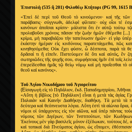
Ἐ
πιστολ
ὴ
(535
ἢ
201) Φιλοθέ
ῳ
Κτήτορι (PG 99, 1615 B
«
Ἐ
πε
ὶ
δ
ὲ
περ
ὶ
το
ῦ
Θεο
ῦ
τ
ὸ
κινούμενον· κα
ὶ
τ
ῆ
ς τ
ῶ
ν
παράβασις· σύγγνωθι,
ἀ
δελφ
ὲ
φίλτατε· ο
ὐ
χ ο
ἷ
οι τέ
ἐ
σμ
κανόνων
ἀ
πο
ῖ
σαι κρίσιν· μάλιστα
ὅ
τι
ἐ
ν α
ὐ
τ
ῷ
τούτ
ῳ
τ
προλαβο
ῦ
σι χρόνοις π
ᾶ
σαν τ
ὴ
ν ζω
ὴ
ν
ἡ
μ
ῶ
ν
ἐ
θέμεθα [..
κρίμα, μ
ὴ
παραβιάζου τ
ὴ
ν ταπείνωσιν
ἡ
μ
ῶ
ν· ε
ἰ
γ
ὰ
ρ
ὑ
π
ὲ
ρ
ἑ
κάστην
ἡ
μέραν ε
ἰ
ς κινδύνους παρατετάγμεθα, π
ῶ
ς κα
κινηθησόμεθα; Ο
ὐ
κ
ἔ
χει φύσιν,
ὦ
δέσποτα, παρ
ὰ
τ
ὰ
θε
δρ
ᾶ
σαί τι
ἢ
ε
ἰ
πε
ῖ
ν. Πιστεύομεν δ
ὲ
ὅ
τι κα
ὶ
α
ὐ
τός,
ἓ
ν ζη
σωτηρι
ῶ
δες τ
ῆ
ς ψυχ
ῆ
ς σου, συμφήσειας
ἡ
μ
ῖ
ν
ἐ
π
ὶ
το
ῖ
ς λελ
ἐ
περείδεσθαι
ἡ
μ
ᾶ
ς τ
ῷ
θεί
ῳ
νόμ
ῳ
κα
ὶ
μ
ὴ
προΐεσθαι τ
ὸ
ο
θεο
ῦ
κα
ὶ
κανόνος».
Το
ῦ
Ἁ
γίου Νικοδήμου το
ῦ
Ἁ
γιορείτου
(Ε
ἰ
σαγωγ
ὴ
ε
ἰ
ς τ
ὸ
Πηδάλιον,
ἔ
κδ. Παπαδημητρίου,
Ἀ
θ
ῆ
ναι
«Α
ὕ
τη
ἡ
βίβλος [τ
ὸ
Πηδάλιον] ε
ἶ
ναι
ἡ
μετ
ὰ
τ
ὰ
ς
ἁ
γίας Γ
Παλαι
ὰ
ν κα
ὶ
Καιν
ὴ
ν Διαθήκην, διαθήκη. Τ
ὰ
μετ
ὰ
τ
ὰ
π
δεύτερα κα
ὶ
θεόπνευστα λόγια. Α
ὕ
τη
ἐ
στ
ὶ
τ
ὰ
α
ἰ
ώνια
ὅ
ρια,
νόμοι ο
ἱ
ὑ
πάρχοντες ε
ἰ
ς τ
ὸ
ν α
ἰῶ
να, κα
ὶ
ὑ
π
ὲ
ρ πάντας το
ὺ
νόμους τ
ῶ
ν Διγέρων, τ
ῶ
ν
Ἰ
νστιτούτων, τ
ῶ
ν Κωδήκων
Ἐ
κείνους μ
ὲ
ν γ
ὰ
ρ βασιλε
ῖ
ς μόνον
ἐ
ξέδωκαν, τούτους δέ, 
κα
ὶ
τοπικα
ὶ
δι
ὰ
Πνεύματος
ἁ
γίου,
ὡ
ς ε
ἴ
πομεν,
ἐ
θέσπισαν