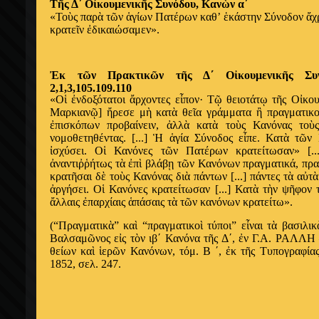
Τ
ῆ
ς Δ΄ Ο
ἰ
κουμενικ
ῆ
ς Συνόδου, Καν
ὼ
ν α΄
«Το
ὺ
ς παρ
ὰ
τ
ῶ
ν
ἁ
γίων Πατέρων καθ’
ἑ
κάστην Σύνοδον
ἄ
χ
κρατε
ῖ
ν
ἐ
δικαιώσαμεν».
Ἐ
κ τ
ῶ
ν Πρακτικ
ῶ
ν τ
ῆ
ς Δ΄ Ο
ἰ
κουμενικ
ῆ
ς Συ
2,1,3,105.109.110
«Ο
ἱ
ἐ
νδοξότατοι
ἄ
ρχοντες ε
ἶ
πον· Τ
ῷ
θειοτάτ
ῳ
τ
ῆ
ς Ο
ἰ
κου
Μαρκιαν
ῷ
]
ἤ
ρεσε μ
ὴ
κατ
ὰ
θε
ῖ
α γράμματα
ἢ
πραγματικ
ἐ
πισκόπων προβαίνειν,
ἀ
λλ
ὰ
κατ
ὰ
το
ὺ
ς Κανόνας το
ὺ
νομοθετηθέντας. [...]
Ἡ
ἁ
γία Σύνοδος ε
ἶ
πε. Κατ
ὰ
τ
ῶ
ν 
ἰ
σχύσει. Ο
ἱ
Κανόνες τ
ῶ
ν Πατέρων κρατείτωσαν» [.
ἀ
ναντι
ῤῥ
ήτως τ
ὰ
ἐ
π
ὶ
βλάβ
ῃ
τ
ῶ
ν Κανόνων πραγματικά, πρα
κρατ
ῆ
σαι δ
ὲ
το
ὺ
ς Κανόνας δι
ὰ
πάντων [...] πάντες τ
ὰ
α
ὐ
τ
ὰ
ἀ
ργήσει. Ο
ἱ
Κανόνες κρατείτωσαν [...] Κατ
ὰ
τ
ὴ
ν ψ
ῆ
φον 
ἄ
λλαις
ἐ
παρχίαις
ἁ
πάσαις τ
ὰ
τ
ῶ
ν κανόνων κρατείτω».
(“Πραγματικ
ὰ
” κα
ὶ
“πραγματικο
ὶ
τύποι” ε
ἶ
ναι τ
ὰ
βασιλικ
Βαλσαμ
ῶ
νος ε
ἰ
ς τ
ὸ
ν ιβ΄ Κανόνα τ
ῆ
ς Δ΄,
ἐ
ν Γ.Α. ΡΑΛΛΗ 
θείων κα
ὶ
ἱ
ερ
ῶ
ν Κανόνων, τόμ. Β ΄,
ἐ
κ τ
ῆ
ς Τυπογραφία
1852, σελ. 247.