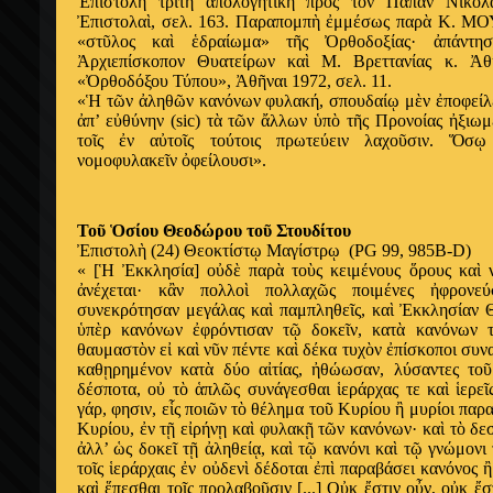
Ἐ
πιστολ
ὴ
τρίτη
ἀ
πολογητικ
ὴ
πρ
ὸ
ς τ
ὸ
ν Πάπαν Νικόλ
Ἐ
πιστολα
ὶ
, σελ. 163. Παραπομπ
ὴ
ἐ
μμέσως παρ
ὰ
Κ. ΜΟ
«στ
ῦ
λος κα
ὶ
ἑ
δραίωμα» τ
ῆ
ς
Ὀ
ρθοδοξίας·
ἀ
πάντη
Ἀ
ρχιεπίσκοπον Θυατείρων κα
ὶ
Μ. Βρεττανίας κ.
Ἀ
θ
«
Ὀ
ρθοδόξου Τύπου»,
Ἀ
θ
ῆ
ναι 1972, σελ. 11.
«
Ἡ
τ
ῶ
ν
ἀ
ληθ
ῶ
ν κανόνων φυλακή, σπουδαί
ῳ
μ
ὲ
ν
ἐ
ποφείλ
ἀ
π’ ε
ὐ
θύνην (sic) τ
ὰ
τ
ῶ
ν
ἄ
λλων
ὑ
π
ὸ
τ
ῆ
ς Προνοίας
ἠ
ξιωμ
το
ῖ
ς
ἐ
ν α
ὐ
το
ῖ
ς τούτοις πρωτεύειν λαχο
ῦ
σιν.
Ὅ
σ
ῳ
νομοφυλακε
ῖ
ν
ὀ
φείλουσι».
Το
ῦ
Ὁ
σίου Θεοδώρου το
ῦ
Στουδίτου
Ἐ
πιστολ
ὴ
(24) Θεοκτίστ
ῳ
Μαγίστρ
ῳ
(PG 99, 985B-D)
« [
Ἡ
Ἐ
κκλησία] ο
ὐ
δ
ὲ
παρ
ὰ
το
ὺ
ς κειμένους
ὅ
ρους κα
ὶ
ν
ἀ
νέχεται· κ
ἂ
ν πολλο
ὶ
πολλαχ
ῶ
ς ποιμένες
ἠ
φρονε
συνεκρότησαν μεγάλας κα
ὶ
παμπληθε
ῖ
ς, κα
ὶ
Ἐ
κκλησίαν 
ὑ
π
ὲ
ρ κανόνων
ἐ
φρόντισαν τ
ῷ
δοκε
ῖ
ν, κατ
ὰ
κανόνων 
θαυμαστ
ὸ
ν ε
ἰ
κα
ὶ
ν
ῦ
ν πέντε κα
ὶ
δέκα τυχ
ὸ
ν
ἐ
πίσκοποι συνα
καθ
ῃ
ρημένον κατ
ὰ
δύο α
ἰ
τίας,
ἠ
θώωσαν, λύσαντες το
ῦ
δέσποτα, ο
ὐ
τ
ὸ
ἁ
πλ
ῶ
ς συνάγεσθαι
ἱ
εράρχας τε κα
ὶ
ἱ
ερε
ῖ
γάρ, φησιν, ε
ἷ
ς ποι
ῶ
ν τ
ὸ
θέλημα το
ῦ
Κυρίου
ἢ
μυρίοι παρα
Κυρίου,
ἐ
ν τ
ῇ
ε
ἰ
ρήν
ῃ
κα
ὶ
φυλακ
ῇ
τ
ῶ
ν κανόνων· κα
ὶ
τ
ὸ
δε
ἀ
λλ’
ὡ
ς δοκε
ῖ
τ
ῇ
ἀ
ληθεί
ᾳ
, κα
ὶ
τ
ῷ
κανόνι κα
ὶ
τ
ῷ
γνώμονι 
το
ῖ
ς
ἱ
εράρχαις
ἐ
ν ο
ὐ
δεν
ὶ
δέδοται
ἐ
π
ὶ
παραβάσει κανόνος
ἢ
κα
ὶ
ἕ
πεσθαι το
ῖ
ς προλαβο
ῦ
σιν [...] Ο
ὐ
κ
ἔ
στιν ο
ὖ
ν, ο
ὐ
κ
ἔ
σ