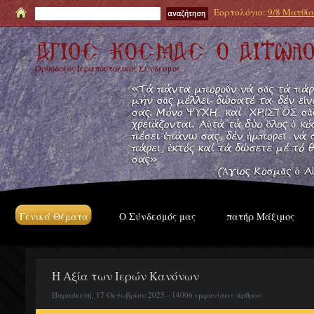
Εορτολόγιο:
9/8 Ματθία
Ορθόδοξος Ιεραποστολικός Σύνδεσμος
Γενικά Θέματα
Ο Σύνδεσμός μας
πατήρ Μάξιμος
Η Αξία των Ιερών Κανόνων
Παρασκευή, 17 Οκτωβρίου 2025 - 14006 εμφανίσεις άρθρου