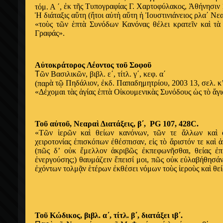
ἐ
κ τ
ῆ
ς Τυπογραφίας Γ. Χαρτοφύλακος,
Ἀ
θήνησιν 
τόμ. Α ΄,
Ἡ
διάταξις α
ὕ
τη (
ἤ
τοι α
ὐ
τ
ὴ
α
ὕ
τη
ἡ
Ἰ
ουστινιάνειος ρλα΄ Νε
«το
ὺ
ς τ
ῶ
ν
ἑ
πτ
ὰ
Συνόδων Κανόνας θέλει κρατε
ῖ
ν κα
ὶ
τ
ὰ
Γραφάς».
Α
ὐ
τοκράτορος Λέοντος το
ῦ
Σοφο
ῦ
Τ
ῶ
ν Βασιλικ
ῶ
ν, βιβλ. ε΄, τίτλ. γ΄, κεφ. α΄
ὰ
τ
ῷ
Πηδάλιον,
ἐ
κδ. Παπαδημητρίου, 2003 13, σελ. κ’
(παρ
«Δέχομαι τ
ὰ
ς
ἁ
γίας
ἑ
πτ
ὰ
Ο
ἰ
κουμενικ
ὰ
ς Συνόδους
ὡ
ς τ
ὸ
ἅ
γ
Το
ῦ
α
ὐ
το
ῦ
, Νεαρα
ὶ
Διατάξεις, β΄, PG 107,
428C
.
«Τ
ῶ
ν
ἱ
ερ
ῶ
ν κα
ὶ
θείων κανόνων, τ
ῶ
ν τε
ἄ
λλων κα
ὶ
χειροτονίας
ἐ
πισκόπων
ἐ
θέσπισαν, ε
ἰ
ς τ
ὸ
ἄ
ριστόν τε κα
ὶ
ἀ
(π
ῶ
ς δ’ ο
ὐ
κ
ἔ
μελλον
ἀ
κριβ
ῶ
ς
ἐ
κπεφων
ῆ
σθαι, θείας
ἐ
π
ἐ
νεργούσης;) θαυμάζειν
ἔ
πεισί μοι, π
ῶ
ς ο
ὐ
κ ε
ὐ
λαβήθησάν
ἐ
χόντων τολμ
ᾷ
ν
ἑ
τέρων
ἐ
κθέσει νόμων το
ὺ
ς
ἱ
ερο
ὺ
ς κα
ὶ
θε
Το
ῦ
Κώδικος, βιβλ. α΄, τίτλ. β΄, διατάξει ιβ΄.