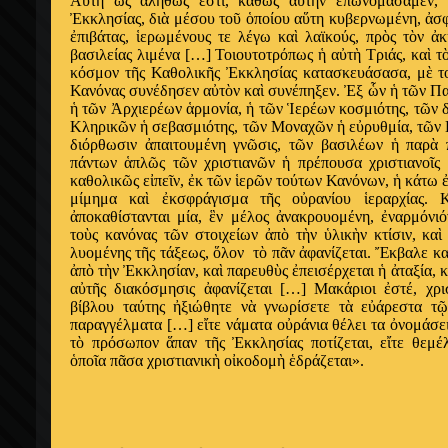
Α
ὕ
τη
ὡ
ς
ἀ
ληθ
ῶ
ς
ἐ
στι, καθ
ὼ
ς α
ὐ
τ
ὴ
ν
ἐ
πωνομάσαμεν, 
Ἐ
κκλησίας, δι
ὰ
μέσου το
ῦ
ὁ
ποίου α
ὕ
τη κυβερνωμένη,
ἀ
σ
ἐ
πιβάτας,
ἱ
ερωμένους τε λέγω κα
ὶ
λαϊκούς, πρ
ὸ
ς τ
ὸ
ν
ἀ
κ
βασιλείας λιμένα […] Τοιουτοτρόπως
ἡ
α
ὐ
τ
ὴ
Τριάς, κα
ὶ
τ
κόσμον τ
ῆ
ς Καθολικ
ῆ
ς
Ἐ
κκλησίας κατασκευάσασα, μ
ὲ
τ
Κανόνας συνέδησεν α
ὐ
τ
ὸ
ν κα
ὶ
συνέπηξεν.
Ἐ
ξ
ὧ
ν
ἡ
τ
ῶ
ν Πα
ἡ
τ
ῶ
ν
Ἀ
ρχιερέων
ἁ
ρμονία,
ἡ
τ
ῶ
ν
Ἱ
ερέων κοσμιότης, τ
ῶ
ν 
Κληρικ
ῶ
ν
ἡ
σεβασμιότης, τ
ῶ
ν Μοναχ
ῶ
ν
ἡ
ε
ὐ
ρυθμία, τ
ῶ
ν
διόρθωσιν
ἀ
παιτουμένη γν
ῶ
σις, τ
ῶ
ν βασιλέων
ἡ
παρ
ὰ
πάντων
ἁ
πλ
ῶ
ς τ
ῶ
ν χριστιαν
ῶ
ν
ἡ
πρέπουσα χριστιανο
ῖ
ς
καθολικ
ῶ
ς ε
ἰ
πε
ῖ
ν,
ἐ
κ τ
ῶ
ν
ἱ
ερ
ῶ
ν τούτων Κανόνων,
ἡ
κάτω
μίμημα κα
ὶ
ἐ
κσφράγισμα τ
ῆ
ς ο
ὐ
ρανίου
ἱ
εραρχίας. 
ἀ
ποκαθίστανται μία,
ἓ
ν μέλος
ἀ
νακρουομένη,
ἐ
ναρμόνιό
το
ὺ
ς κανόνας τ
ῶ
ν στοιχείων
ἀ
π
ὸ
τ
ὴ
ν
ὑ
λικ
ὴ
ν κτίσιν, κα
ὶ
λυομένης τ
ῆ
ς τάξεως,
ὅ
λον τ
ὸ
π
ᾶ
ν
ἀ
φανίζεται.
Ἔ
κβαλε κ
ἀ
π
ὸ
τ
ὴ
ν
Ἐ
κκλησίαν, κα
ὶ
παρευθ
ὺ
ς
ἐ
πεισέρχεται
ἡ
ἀ
ταξία, 
α
ὐ
τ
ῆ
ς διακόσμησις
ἀ
φανίζεται […] Μακάριοι
ἐ
στέ, χρι
βίβλου ταύτης
ἠ
ξιώθητε ν
ὰ
γνωρίσετε τ
ὰ
ε
ὐ
άρεστα τ
ῷ
παραγγέλματα […] ε
ἴ
τε νάματα ο
ὐ
ράνια θέλει τα
ὀ
νομάσει
τ
ὸ
πρόσωπον
ἅ
παν τ
ῆ
ς
Ἐ
κκλησίας ποτίζεται, ε
ἴ
τε θεμέ
ὁ
πο
ῖ
α π
ᾶ
σα χριστιανικ
ὴ
ο
ἰ
κοδομ
ὴ
ἑ
δράζεται».