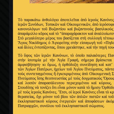
Τ
ὸ
παρακάτω
ἀ
νθολόγιο
ἀ
ποτελε
ῖ
ται
ἀ
π
ὸ
ἱ
ερο
ὺ
ς Κανόνες
ἱ
ερ
ῶ
ν Συνόδων, Τοπικ
ῶ
ν κα
ὶ
Ο
ἰ
κουμενικ
ῶ
ν,
ἀ
π
ὸ
ἱ
ερόσοφε
κανονολόγων το
ῦ
Βυζαντίου κα
ὶ
βυζαντινο
ὺ
ς βασιλικο
ὺ
ς
ἀ
παράμιλλο κ
ῦ
ρος κα
ὶ
τ
ὸ
“
ἀ
παραχάρακτον κα
ὶ
ἀ
ναλλοίωτο
Στ
ὸ
μεγαλύτερο μέρος του βασίζεται στ
ὴ
συλλογ
ὴ
τέτοιω
Ἅ
γιος Νικόδημος
ὁ
Ἁ
γιορείτης στ
ὴ
ν ε
ἰ
σαγωγ
ὴ
το
ῦ
«Πηδα
κα
ὶ
ἄ
λλες
ἐ
ντοπίζοντας,
ὅ
που χρειάστηκε, κα
ὶ
τ
ὴ
ν πηγή του
Τ
ὸ
ὕ
ψος τ
ῶ
ν
ἱ
ερ
ῶ
ν Κανόνων, τ
ὸ
ὁ
πο
ῖ
ο παλαιότερες Πα
στ
ὴ
ν
ἰ
σοτιμία μ
ὲ
τ
ὴ
ν
Ἁ
γία Γραφή, σήμερα βρίσκετα
ἀ
μφισβήτηση· κι
ὅ
μως,
ἡ
ὀ
ρθόδοξη συνείδηση κα
ὶ
κατ’
τ
ῶ
ν
Ἁ
γίων Πατέρων,
ἠ
χείων το
ῦ
Ἁ
γίου Πνεύματος, πάντ
το
ὺ
ς συντεταγμένους
ἢ
ἐ
γκεκριμένους
ἀ
π
ὸ
Ο
ἰ
κουμενικ
ὴ
Σ
Πνεύματος
ἴ
σης θεοπνευστίας μ
ὲ
το
ὺ
ς δογματικο
ὺ
ς
Ὅ
ρους
κα
ὶ
λοιπ
ὸ
ν
ἀ
παρασάλευτου περιεχομένου κα
ὶ
κύρους,
Στουδίτης ν
ὰ
τονίζει
ὅ
τι ε
ἶ
ναι μόνον κατ
ὰ
τ
ὸ
ἥ
μισυ
Ὀ
ρθόδ
μ
ὲ
το
ὺ
ς
ἱ
ερο
ὺ
ς Κανόνες.
Ἔ
τσι, ο
ἱ
ἱ
ερο
ὶ
Κανόνες ε
ἶ
ναι τ
ὸ
κρ
θεραπείας,
ὄ
χι μόνον το
ῦ
βίου τ
ῶ
ν
ἁ
πλ
ῶ
ν πιστ
ῶ
ν κα
ὶ
το
ῦ
ἐ
κκλησιαστικο
ῦ
κύρους
ἐ
νεργει
ῶ
ν κα
ὶ
ἀ
ποφάσεων
ἀ
κό
Πατριαρχ
ῶ
ν, συνόλου το
ῦ
ἐ
κκλησιαστικο
ῦ
σώματος.