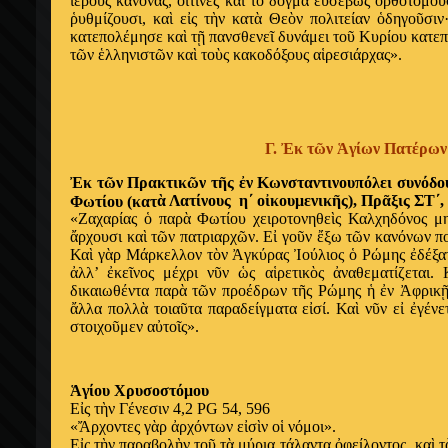
ἱ
ερο
ὺ
ς κανόνας, ο
ἵ
τινες κα
ὶ
τ
ὸ
δόγμα ε
ὐ
σεβ
ῶ
ς
ὀ
ρθοτομο
ῦ
ῥ
υθμίζουσι, κα
ὶ
ε
ἰ
ς τ
ὴ
ν κατ
ὰ
Θε
ὸ
ν πολιτείαν
ὁ
δηγο
ῦ
σιν
κατεπολέμησε κα
ὶ
τ
ῇ
πανσθενε
ῖ
δυνάμει το
ῦ
Κυρίου κατεπ
τ
ῶ
ν
ἑ
λληνιστ
ῶ
ν κα
ὶ
το
ὺ
ς κακοδόξους α
ἱ
ρεσιάρχας».
Γ.
Ἐ
κ τ
ῶ
ν
Ἁ
γίων Πατέρων
Ἐ
κ τ
ῶ
ν Πρακτικ
ῶ
ν τ
ῆ
ς
ἐ
ν Κωνσταντινουπόλει συνόδο
ὰ
Λατίνους η΄ ο
ἰ
κουμενικ
ῆ
ς), Πρ
ᾶ
ξις ΣΤ΄
Φωτίου (κατ
«Ζαχαρίας
ὁ
παρ
ὰ
Φωτίου χειροτονηθε
ὶ
ς Καλχηδόνος μη
ἄ
ρχουσι κα
ὶ
τ
ῶ
ν πατριαρχ
ῶ
ν. Ε
ἰ
γο
ῦ
ν
ἔ
ξω τ
ῶ
ν κανόνων π
Κα
ὶ
γ
ὰ
ρ Μάρκελλον τ
ὸ
ν
Ἀ
γκύρας
Ἰ
ούλιος
ὁ
Ρώμης
ἐ
δέξα
ἀ
λλ’
ἐ
κε
ῖ
νος μέχρι ν
ῦ
ν
ὡ
ς α
ἱ
ρετικ
ὸ
ς
ἀ
ναθεματίζεται. 
δικαιωθέντα παρ
ὰ
τ
ῶ
ν προέδρων τ
ῆ
ς Ρώμης
ἡ
ἐ
ν
Ἀ
φρικ
ἄ
λλα πολλ
ὰ
τοια
ῦ
τα παραδείγματα ε
ἰ
σί. Κα
ὶ
ν
ῦ
ν ε
ἰ
ἐ
γένε
στοιχο
ῦ
μεν α
ὐ
το
ῖ
ς».
Ἁ
γίου Χρυσοστόμου
Ε
ἰ
ς τ
ὴ
ν Γένεσιν 4,2 PG 54, 596
«
Ἄ
ρχοντες γ
ὰ
ρ
ἀ
ρχόντων ε
ἰ
σ
ὶ
ν ο
ἱ
νόμοι».
Ε
ἰ
ς τ
ὴ
ν παραβολ
ὴ
ν το
ῦ
τ
ὰ
μύρια τάλαντα
ὀ
φείλοντος
͵
κα
ὶ
τ