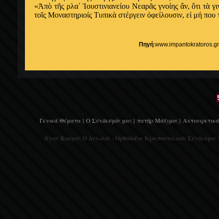
«
Ἀ
π
ὸ
τ
ῆ
ς ρλα΄
Ἰ
ουστινιανείου Νεαρ
ᾶ
ς γνοίης
ἄ
ν,
ὅ
τι τ
ὰ
γι
το
ῖ
ς Μοναστηριοίς Τυπικ
ὰ
στέργειν
ὀ
φείλουσιν, ε
ἰ
μή που 
Πηγή
:www.impantokratoros.gr
Γενικά Θέματα |
Ο Σύνδεσμός μας |
πατήρ Μάξιμος |
Αντιαιρετικά
Άγιος Κοσμάς Ο Αιτωλός - Ορθόδοξος Ιεραποστολικός Σύνδεσμος