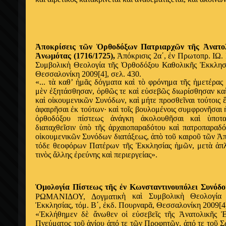
Ἀ
ποκρίσεις τ
ῶ
ν
Ὀ
ρθοδόξων Πατριαρχ
ῶ
ν τ
ῆ
ς
Ἀ
νατο
Ἀ
νωμότας (1716/1725),
Ἀ
πόκρισις 2α΄,
ἐ
ν Πρωτοπρ. ΙΩ
Συμβολικ
ὴ
Θεολογία τ
ῆ
ς
Ὀ
ρθοδόξου Καθολικ
ῆ
ς
Ἐ
κκλησ
Θεσσαλονίκη 2009[4], σελ. 430.
«... τ
ὰ
καθ’
ἡ
μ
ᾶ
ς δόγματα κα
ὶ
τ
ὸ
φρόνημα τ
ῆ
ς
ἡ
μετέρας
μ
ὲ
ν
ἐ
ξητάσθησαν,
ὀ
ρθ
ῶ
ς τε κα
ὶ
ε
ὐ
σεβ
ῶ
ς διωρίσθησαν κα
κα
ὶ
ο
ἰ
κουμενικ
ῶ
ν Συνόδων, κα
ὶ
μήτε προσθε
ῖ
ναι τούτοις
ἀ
φαιρ
ῆ
σαι
ἐ
κ τούτων· κα
ὶ
το
ῖ
ς βουλομένοις συμφρον
ῆ
σαι
ὀ
ρθοδόξου πίστεως
ἀ
νάγκη
ἀ
κολουθ
ῆ
σαι κα
ὶ
ὑ
ποτ
διαταχθε
ῖ
σιν
ὑ
π
ὸ
τ
ῆ
ς
ἀ
ρχαιοπαραδότου κα
ὶ
πατροπαραδό
ο
ἰ
κουμενικ
ῶ
ν Συνόδων διατάξεως,
ἀ
π
ὸ
το
ῦ
καιρο
ῦ
τ
ῶ
ν
Ἀ
τόδε θεοφόρων Πατέρων τ
ῆ
ς
Ἐ
κκλησίας
ἡ
μ
ῶ
ν, μετ
ὰ
ἁ
π
τιν
ὸ
ς
ἄ
λλης
ἐ
ρεύνης κα
ὶ
περιεργείας».
Ὁ
μολογία Πίστεως τ
ῆ
ς
ἐ
ν Κωνσταντινουπόλει Συνόδο
ὴ
κα
ὶ
Συμβολικ
ὴ
Θεολογία
ΡΩΜΑΝΙΔΟΥ, Δογματικ
Ἐ
κκλησίας, τόμ. Β΄,
ἐ
κδ. Πουρναρ
ᾶ
, Θεσσαλονίκη 2009[4]
«
Ἐ
κλήθημεν δ
ὲ
ἄ
νωθεν ο
ἱ
ε
ὐ
σεβε
ῖ
ς τ
ῆ
ς
Ἀ
νατολικ
ῆ
ς
Πνεύματος το
ῦ
ἁ
γίου
ἀ
πό τε τ
ῶ
ν Προφητ
ῶ
ν,
ἀ
πό τε το
ῦ
Σ