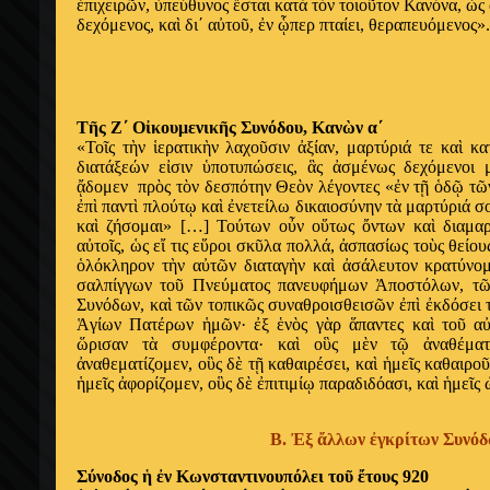
ἐ
πιχειρ
ῶ
ν,
ὑ
πεύθυνος
ἔ
σται κατ
ὰ
τ
ὸ
ν τοιο
ῦ
τον Κανόνα,
ὡ
ς
δεχόμενος, κα
ὶ
δι΄ α
ὐ
το
ῦ
,
ἐ
ν
ᾧ
περ πταίει, θεραπευόμενος».
Τ
ῆ
ς Ζ΄ Ο
ἰ
κουμενικ
ῆ
ς Συνόδου, Καν
ὼ
ν α΄
«Το
ῖ
ς τ
ὴ
ν
ἱ
ερατικ
ὴ
ν λαχο
ῦ
σιν
ἀ
ξίαν, μαρτύριά τε κα
ὶ
κα
διατάξεών ε
ἰ
σιν
ὑ
ποτυπώσεις,
ἃ
ς
ἀ
σμένως δεχόμενοι 
ᾄ
δομεν πρ
ὸ
ς τ
ὸ
ν δεσπότην Θε
ὸ
ν λέγοντες «
ἐ
ν τ
ῇ
ὁ
δ
ῷ
τ
ῶ
ἐ
π
ὶ
παντ
ὶ
πλούτ
ῳ
κα
ὶ
ἐ
νετείλω δικαιοσύνην τ
ὰ
μαρτύριά σ
κα
ὶ
ζήσομαι» […] Τούτων ο
ὖ
ν ο
ὕ
τως
ὄ
ντων κα
ὶ
διαμα
α
ὐ
το
ῖ
ς,
ὡ
ς ε
ἴ
τις ε
ὕ
ροι σκ
ῦ
λα πολλά,
ἀ
σπασίως το
ὺ
ς θείο
ὁ
λόκληρον τ
ὴ
ν α
ὐ
τ
ῶ
ν διαταγ
ὴ
ν κα
ὶ
ἀ
σάλευτον κρατύνομ
σαλπίγγων το
ῦ
Πνεύματος πανευφήμων
Ἀ
ποστόλων, τ
Συνόδων, κα
ὶ
τ
ῶ
ν τοπικ
ῶ
ς συναθροισθεισ
ῶ
ν
ἐ
π
ὶ
ἐ
κδόσει 
Ἁ
γίων Πατέρων
ἡ
μ
ῶ
ν·
ἐ
ξ
ἑ
ν
ὸ
ς γ
ὰ
ρ
ἅ
παντες κα
ὶ
το
ῦ
α
ὥ
ρισαν τ
ὰ
συμφέροντα· κα
ὶ
ο
ὓ
ς μ
ὲ
ν τ
ῷ
ἀ
ναθέμα
ἀ
ναθεματίζομεν, ο
ὓ
ς δ
ὲ
τ
ῇ
καθαιρέσει, κα
ὶ
ἡ
με
ῖ
ς καθαιρο
ἡ
με
ῖ
ς
ἀ
φορίζομεν, ο
ὓ
ς δ
ὲ
ἐ
πιτιμί
ῳ
παραδιδόασι, κα
ὶ
ἡ
με
ῖ
ς
Β.
Ἐ
ξ
ἄ
λλων
ἐ
γκρίτων Συνό
Σύνοδος
ἡ
ἐ
ν Κωνσταντινουπόλει το
ῦ
ἔ
τους 920