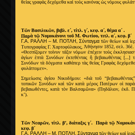
θείας γραφ
ὰ
ς δεχόμεθα κα
ὶ
το
ὺ
ς κανόνας
ὡ
ς νόμους φυλάτ
Τ
ῶ
ν Βασιλικ
ῶ
ν, βιβλ. ε΄, τίτλ. γ΄, κεφ. α΄, θέμα α΄ .
ὰ
τ
ῷ
Νομοκάνονι το
ῦ
Μ. Φωτίου, τιτλ. α΄, κεφ. β΄
Παρ
Γ.Α. ΡΑΛΛΗ – Μ. ΠΟΤΛΗ, Σύνταγμα τ
ῶ
ν θείων κα
ὶ
ἱ
ε
Ἀ
θήνησιν 1852, σελ. 36
ἑ
.
Τυπογραφίας Γ. Χαρτοφύλακος,
«Θεσπίζομεν τοίνυν τάξιν νόμων
ἐ
πέχειν το
ὺ
ς
ἐ
κκλησιασ
ἁ
γίων
ἑ
πτ
ὰ
Συνόδων
ἐ
κτεθέντας
ἢ
βεβαιωθέντας [...] τ
Συνόδων τ
ὰ
δόγματα καθάπερ τ
ὰ
ς θείας Γραφ
ὰ
ς δεχόμεθ
φυλάττομεν».
Σημείωσις
ἁ
γίου Νικοδήμου: «δι
ὰ
το
ῦ
“βεβαιωθέντας
τοπικ
ῶ
ν Συνόδων κα
ὶ
τ
ῶ
ν κατ
ὰ
μέρος Πατέρων ο
ἱ
παρ
ὰ
βεβαιωθέντες, κατ
ὰ
τ
ὸ
ν Βαλσαμ
ῶ
να» (Πηδάλιον,
ἐ
κδ. Π
κ’).
Τ
ῶ
ν Νεαρ
ῶ
ν, τίτλ. β’, διάταξις γ΄. Παρ
ὰ
τ
ῷ
Νομοκάνο
κεφ. β΄
Γ.Α. ΡΑΛΛΗ – Μ. ΠΟΤΛΗ, Σύνταγμα τ
ῶ
ν θείων κα
ὶ
ἱ
ερ