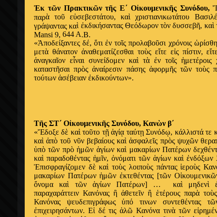
Ἐ
κ τ
ῶ
ν Πρακτικ
ῶ
ν τ
ῆ
ς Ε΄ Ο
ἰ
κουμενικ
ῆ
ς Συνόδου,
ὰ
το
ῦ
ε
ὐ
σεβεστάτου, κα
ὶ
χριστιανικωτάτου Βασι
παρ
ὶ
ἐ
κδικήσαντας Θεόδωρον τ
ὸ
ν δυσσεβ
ῆ
, κα
ὶ
γράψαντας κα
644 A
Mansi 9,
.B.
«
Ἀ
ποδείξαντες δέ,
ὅ
τι
ἐ
ν το
ῖ
ς προλαβο
ῦ
σι χρόνοις
ὡ
ρίσθ
μετ
ὰ
θάνατον
ἀ
ναθεματίζεσθαι το
ὺ
ς ε
ἴ
τε ε
ἰ
ς πίστιν, ε
ἴ
τ
ἀ
ναγκα
ῖ
ον ε
ἶ
ναι συνείδομεν κα
ὶ
τ
ὰ
ἐ
ν το
ῖ
ς
ἡ
μετέροις 
καταστ
ῆ
σαι πρ
ὸ
ς
ἀ
ναίρεσιν πάσης
ἀ
φορμ
ῆ
ς τ
ῶ
ν το
ὺ
ς 
τούτων
ἀ
σέβειαν
ἐ
κδικούντων».
Τ
ῆ
ς ΣΤ΄ Ο
ἰ
κουμενικ
ῆ
ς Συνόδου, Καν
ὼ
ν β΄
«
Ἔ
δοξε δ
ὲ
κα
ὶ
το
ῦ
το τ
ῇ
ἁ
γί
ᾳ
ταύτ
ῃ
Συνόδ
ῳ
, κάλλιστά τε 
κα
ὶ
ἀ
π
ὸ
το
ῦ
ν
ῦ
ν βεβαίους κα
ὶ
ἀ
σφαλε
ῖ
ς πρ
ὸ
ς ψυχ
ῶ
ν θερα
ὑ
π
ὸ
τ
ῶ
ν πρ
ὸ
ἡ
μ
ῶ
ν
ἁ
γίων κα
ὶ
μακαρίων Πατέρων δεχθέντ
κα
ὶ
παραδοθέντας
ἡ
μ
ῖ
ν,
ὀ
νόματι τ
ῶ
ν
ἁ
γίων κα
ὶ
ἐ
νδόξων
Ἐ
πισφραγίζομεν δ
ὲ
κα
ὶ
το
ὺ
ς λοιπο
ὺ
ς πάντας
ἱ
ερο
ὺ
ς Καν
μακαρίων Πατέρων
ἡ
μ
ῶ
ν
ἐ
κτεθέντας [τ
ῶ
ν Ο
ἰ
κουμενικ
ῶ
ὄ
νομα κα
ὶ
τ
ῶ
ν
ἁ
γίων Πατέρων] … κα
ὶ
μηδεν
ὶ
παραχαράττειν Κανόνας
ἢ
ἀ
θετε
ῖ
ν
ἢ
ἑ
τέρους παρ
ὰ
το
ὺ
Κανόνας ψευδεπιγράφως
ὑ
πό τινων συντεθέντας τ
ῶ
ἐ
πιχειρησάντων. Ε
ἰ
δέ τις
ἁ
λ
ῶ
Κανόνα τιν
ὰ
τ
ῶ
ν ε
ἰ
ρημέ