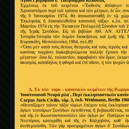
Ἁ
γίου Γρηγορίου Ε΄ Πατριάρχου ΚΠόλεως
Ἐ
μμέσως
ἐ
κ το
ῦ
κειμένου «
Ἔ
κθεσις
ἀ
πόψεων τ
Χρυσοστόμου περ
ὶ
το
ῦ
τρόπου κα
ὶ
τ
ῶ
ν μέτρων, δι΄
ὧ
ν, συ
τ
ῆ
ς 9
Ἰ
ανουαρίου 1974, θ
ὰ
ἀ
ποκατασταθ
ῇ
ἐ
ν τ
ῷ
χώρ
Ἐ
κκλησίας
ἡ
διασαλευθε
ῖ
σα κανονικ
ὴ
τάξις» κ.λπ. σε
Μαρτίου 1974 ε
ἰ
ς τ
ὴ
ν
Ἔ
κτακτον Πολυμελ
ῆ
Σύνοδον το
ῦ
1
τ
ῆ
ς
Ἱ
ερ
ᾶ
ς Συνόδου. Ε
ἰ
ς τ
ὸ
βιβλίον ΑΘ. ΑΝ. ΑΓΓ
Ἱ
στορία-
Ἱ
στορία τ
ῶ
ν δομ
ῶ
ν διοικήσεως κα
ὶ
ζω
ῆ
ς τ
ῆ
ς
Κυριακίδη, Θεσσαλονίκη 1984, σελ.89
«
Ὅ
σα μ
ὲ
ν κατ
ὰ
το
ὺ
ς θείους θεσμο
ὺ
ς κα
ὶ
το
ὺ
ς
ἱ
ερο
ὺ
ς κα
ὶ
κανόνας τυγχάνει διακυβερνώμενα πολλ
ὴ
ν
ἔ
χουσι τ
ὴ
ν 
μέγιστον·
ὅ
σα δέ, το
ὐ
ναντίον, παραβαίνει τ
ὸ
ν
ὅ
ρον,
ἐ
κτρε
ἀ
κοσμία, κατάδηλος
ἡ
φθορ
ὰ
κα
ὶ
ἐ
π
ὶ
π
ᾶ
σιν,
ἡ
τ
ῶ
ν ψυχ
ῶ
ν
ἀ
Δ.
Ἐ
κ τ
ῶ
ν νομο – κανονικ
ῶ
ν κειμένων τ
ῆ
ς Ρωμηοσ
Ἰ
ουστινιανο
ῦ
Νεαρ
ὰ
ρλα΄, Περ
ὶ
ἐ
κκλησιαστικ
ῶ
ν κανό
ἐ
κδ. Weidmann, Berlin 1968
Corpus Juris Civilis, τόμ. 3,
«Θεσπίζομεν τοίνυν τάξιν νόμων
ἐ
πέχειν το
ὺ
ς
ἐ
κκλησιασ
ἁ
γίων τεσσάρων Συνόδων
ἐ
κτεθέντας
ἢ
βεβαιωθέντας, τ
κα
ὶ
τ
ῆ
ς
ἐ
ν Κωνσταντινουπόλει τ
ῶ
ν
ἁ
γίων ρν΄ Πατέρων κ
Νεστόριος κατεκρίθη κα
ὶ
τ
ῆ
ς
ἐ
ν Καλχηδόνι, καθ΄
ἣ
ἀ
νεθεματίσθη. Τ
ῶ
ν γ
ὰ
ρ προειρημένων
ἁ
γίων δʹ Συνόδω