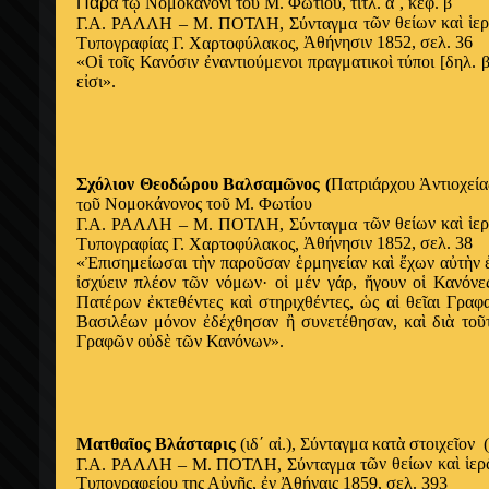
Παρ
ὰ
τ
ῷ
Νομοκάνονι το
ῦ
Μ. Φωτίου, τίτλ. α΄, κεφ. β΄
ῶ
ν θείων κα
ὶ
ἱ
ε
Γ.Α. ΡΑΛΛΗ – Μ. ΠΟΤΛΗ, Σύνταγμα τ
Ἀ
θήνησιν 1852, σελ. 36
Τυπογραφίας Γ. Χαρτοφύλακος,
«Ο
ἱ
το
ῖ
ς Κανόσιν
ἐ
ναντιούμενοι πραγματικο
ὶ
τύποι [δηλ. 
ε
ἰ
σι».
Σχόλιον Θεοδώρου Βαλσαμ
ῶ
νος (
Πατριάρχου
Ἀ
ντιοχεία
ῦ
Νομοκάνονος το
ῦ
Μ. Φωτίου
το
ῶ
ν θείων κα
ὶ
ἱ
ε
Γ.Α. ΡΑΛΛΗ – Μ. ΠΟΤΛΗ, Σύνταγμα τ
Ἀ
θήνησιν 1852, σελ. 38
Τυπογραφίας Γ. Χαρτοφύλακος,
«
Ἐ
πισημείωσαι τ
ὴ
ν παρο
ῦ
σαν
ἑ
ρμηνείαν κα
ὶ
ἔ
χων α
ὐ
τ
ὴ
ν
ἰ
σχύειν πλέον τ
ῶ
ν νόμων· ο
ἱ
μέν γάρ,
ἤ
γουν ο
ἱ
Κανόνε
Πατέρων
ἐ
κτεθέντες κα
ὶ
στηριχθέντες,
ὡ
ς α
ἱ
θε
ῖ
αι Γραφ
Βασιλέων μόνον
ἐ
δέχθησαν
ἢ
συνετέθησαν, κα
ὶ
δι
ὰ
το
ῦ
Γραφ
ῶ
ν ο
ὐ
δ
ὲ
τ
ῶ
ν Κανόνων».
Ματθα
ῖ
ος Βλάσταρις
(ιδ΄ α
ἰ
.), Σύνταγμα κατ
ὰ
στοιχε
ῖ
ον (
ῶ
ν θείων κα
ὶ
ἱ
ερ
Γ.Α. ΡΑΛΛΗ – Μ. ΠΟΤΛΗ, Σύνταγμα τ
Τυπογραφείου της Α
ὐ
γ
ῆ
ς,
ἐ
ν
Ἀ
θήναις 1859, σελ. 393