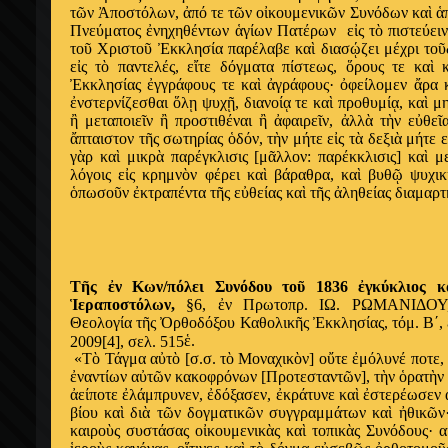
τ
ῶ
ν
Ἀ
ποστόλων,
ἀ
πό τε τ
ῶ
ν ο
ἰ
κουμενικ
ῶ
ν Συνόδων κα
ὶ
ἁ
Πνεύματος
ἐ
νηχηθέντων
ἁ
γίων Πατέρων ε
ἰ
ς τ
ὸ
πιστεύειν
το
ῦ
Χριστο
ῦ
Ἐ
κκλησία παρέλαβε κα
ὶ
διασ
ῴ
ζει μέχρι το
ῦ
ε
ἰ
ς τ
ὸ
παντελές, ε
ἴ
τε δόγματα πίστεως,
ὅ
ρους τε κα
ὶ
κ
Ἐ
κκλησίας
ἐ
γγράφους τε κα
ὶ
ἀ
γράφους·
ὀ
φείλομεν
ἄ
ρα 
ἐ
νστερνίζεσθαι
ὅ
λ
ῃ
ψυχ
ῇ
, διανοί
ᾳ
τε κα
ὶ
προθυμί
ᾳ
, κα
ὶ
μη
ἢ
μεταποιε
ῖ
ν
ἢ
προστιθέναι
ἢ
ἀ
φαιρε
ῖ
ν,
ἀ
λλ
ὰ
τ
ὴ
ν ε
ὐ
θε
ῖ
ἄ
πταιστον τ
ῆ
ς σωτηρίας
ὁ
δόν, τ
ὴ
ν μήτε ε
ἰ
ς τ
ὰ
δεξι
ὰ
μήτε ε
γ
ὰ
ρ κα
ὶ
μικρ
ὰ
παρέγκλισις [μ
ᾶ
λλον: παρέκκλισις] κα
ὶ
με
λόγοις ε
ἰ
ς κρημν
ὸ
ν φέρει κα
ὶ
βάραθρα, κα
ὶ
βυθ
ῷ
ψυχικ
ὁ
πωσο
ῦ
ν
ἐ
κτραπέντα τ
ῆ
ς ε
ὐ
θείας κα
ὶ
τ
ῆ
ς
ἀ
ληθείας διαμαρτ
Τ
ῆ
ς
ἐ
ν Κων/πόλει Συνόδου το
ῦ
1836
ἐ
γκύκλιος κ
Ἱ
εραποστόλων,
§6,
ἐ
ν Πρωτοπρ. ΙΩ. ΡΩΜΑΝΙΔΟΥ,
Θεολογία τ
ῆ
ς
Ὀ
ρθοδόξου Καθολικ
ῆ
ς
Ἐ
κκλησίας, τόμ. Β΄,
ἑ
.
2009[4], σελ. 515
«Τ
ὸ
Τάγμα α
ὐ
τ
ὸ
[σ.σ. τ
ὸ
Μοναχικ
ὸ
ν] ο
ὔ
τε
ἐ
μόλυνέ ποτε,
ἐ
ναντίων α
ὐ
τ
ῶ
ν κακοφρόνων [Προτεσταντ
ῶ
ν], τ
ὴ
ν
ὁ
ρατ
ὴ
ν
ἀ
είποτε
ἐ
λάμπρυνεν,
ἐ
δόξασεν,
ἐ
κράτυνε κα
ὶ
ἐ
στερέωσεν 
βίου κα
ὶ
δι
ὰ
τ
ῶ
ν δογματικ
ῶ
ν συγγραμμάτων κα
ὶ
ἠ
θικ
ῶ
ν
καιρο
ὺ
ς συστάσας ο
ἰ
κουμενικ
ὰ
ς κα
ὶ
τοπικ
ὰ
ς Συνόδους· α