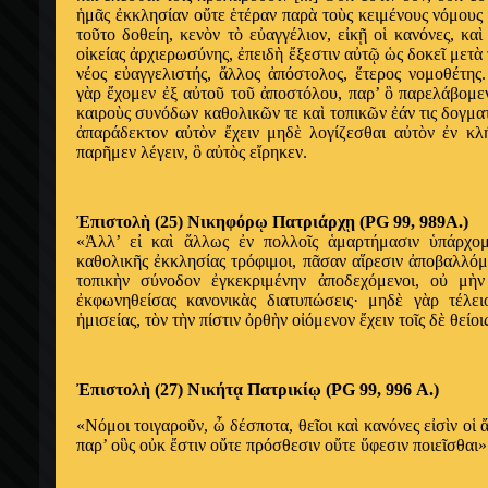
ἡ
μ
ᾶ
ς
ἐ
κκλησίαν ο
ὔ
τε
ἑ
τέραν παρ
ὰ
το
ὺ
ς κειμένους νόμους
το
ῦ
το δοθείη, κεν
ὸ
ν τ
ὸ
ε
ὐ
αγγέλιον, ε
ἰ
κ
ῇ
ο
ἱ
κανόνες, κα
ὶ
ο
ἰ
κείας
ἀ
ρχιερωσύνης,
ἐ
πειδ
ὴ
ἔ
ξεστιν α
ὐ
τ
ῷ
ὡ
ς δοκε
ῖ
μετ
ὰ
νέος ε
ὐ
αγγελιστής,
ἄ
λλος
ἀ
πόστολος,
ἕ
τερος νομοθέτης
γ
ὰ
ρ
ἔ
χομεν
ἐ
ξ α
ὐ
το
ῦ
το
ῦ
ἀ
ποστόλου, παρ’
ὃ
παρελάβομεν
καιρο
ὺ
ς συνόδων καθολικ
ῶ
ν τε κα
ὶ
τοπικ
ῶ
ν
ἐ
άν τις δογμα
ἀ
παράδεκτον α
ὐ
τ
ὸ
ν
ἔ
χειν μηδ
ὲ
λογίζεσθαι α
ὐ
τ
ὸ
ν
ἐ
ν κλ
παρ
ῆ
μεν λέγειν,
ὃ
α
ὐ
τ
ὸ
ς ε
ἴ
ρηκεν.
Ἐ
πιστολ
ὴ
(25) Νικηφόρ
ῳ
Πατριάρχ
ῃ
(PG 99, 989Α.)
«
Ἀ
λλ’ ε
ἰ
κα
ὶ
ἄ
λλως
ἐ
ν πολλο
ῖ
ς
ἁ
μαρτήμασιν
ὑ
πάρχομ
καθολικ
ῆ
ς
ἐ
κκλησίας τρόφιμοι, π
ᾶ
σαν α
ἵ
ρεσιν
ἀ
ποβαλλόμ
τοπικ
ὴ
ν σύνοδον
ἐ
γκεκριμένην
ἀ
ποδεχόμενοι, ο
ὐ
μ
ὴ
ἐ
κφωνηθείσας κανονικ
ὰ
ς διατυπώσεις· μηδ
ὲ
γ
ὰ
ρ τέλει
ἡ
μισείας, τ
ὸ
ν τ
ὴ
ν πίστιν
ὀ
ρθ
ὴ
ν ο
ἰ
όμενον
ἔ
χειν το
ῖ
ς δ
ὲ
θείοι
Ἐ
πιστολ
ὴ
(27) Νικήτ
ᾳ
Πατρικί
ῳ
(PG 99, 996 Α.)
«Νόμοι τοιγαρο
ῦ
ν,
ὦ
δέσποτα, θε
ῖ
οι κα
ὶ
κανόνες ε
ἰ
σ
ὶ
ν ο
ἱ
παρ’ ο
ὓ
ς ο
ὐ
κ
ἔ
στιν ο
ὔ
τε πρόσθεσιν ο
ὔ
τε
ὕ
φεσιν ποιε
ῖ
σθαι»