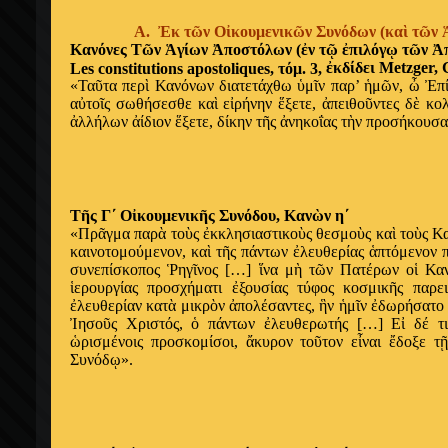
Α.
Ἐ
κ τ
ῶ
ν Ο
ἰ
κουμενικ
ῶ
ν Συνόδων (κα
ὶ
τ
ῶ
ν
Κανόνες Τ
ῶ
ν
Ἁ
γίων
Ἀ
ποστόλων (
ἐ
ν τ
ῷ
ἐ
πιλόγ
ῳ
τ
ῶ
ν
Ἀ
ἐ
κδίδει Metzger, C
Les constitutions apostoliques, τόμ. 3,
«Τα
ῦ
τα περ
ὶ
Κανόνων διατετάχθω
ὑ
μ
ῖ
ν παρ’
ἡ
μ
ῶ
ν,
ὦ
Ἐ
π
α
ὐ
το
ῖ
ς σωθήσεσθε κα
ὶ
ε
ἰ
ρήνην
ἕ
ξετε,
ἀ
πειθο
ῦ
ντες δ
ὲ
κολ
ἀ
λλήλων
ἀ
ίδιον
ἕ
ξετε, δίκην τ
ῆ
ς
ἀ
νηκοΐας τ
ὴ
ν προσήκουσαν
Τ
ῆ
ς Γ΄ Ο
ἰ
κουμενικ
ῆ
ς Συνόδου, Καν
ὼ
ν η΄
«Πρ
ᾶ
γμα παρ
ὰ
το
ὺ
ς
ἐ
κκλησιαστικο
ὺ
ς θεσμο
ὺ
ς κα
ὶ
το
ὺ
ς Κ
καινοτομούμενον, κα
ὶ
τ
ῆ
ς πάντων
ἐ
λευθερίας
ἁ
πτόμενον 
συνεπίσκοπος
Ῥ
ηγ
ῖ
νος […]
ἵ
να μ
ὴ
τ
ῶ
ν Πατέρων ο
ἱ
Καν
ἱ
ερουργίας προσχήματι
ἐ
ξουσίας τύφος κοσμικ
ῆ
ς παρε
ἐ
λευθερίαν κατ
ὰ
μικρ
ὸ
ν
ἀ
πολέσαντες,
ἣ
ν
ἡ
μ
ῖ
ν
ἐ
δωρήσατο 
Ἰ
ησο
ῦ
ς Χριστός,
ὁ
πάντων
ἐ
λευθερωτής […] Ε
ἰ
δέ τι
ὡ
ρισμένοις προσκομίσοι,
ἄ
κυρον το
ῦ
τον ε
ἶ
ναι
ἔ
δοξε τ
ῇ
Συνόδ
ῳ
».