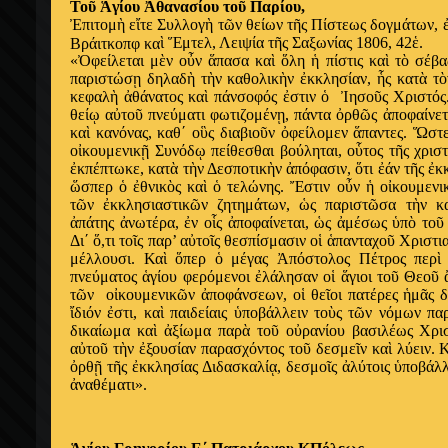
Το
ῦ
Ἁ
γίου
Ἀ
θανασίου το
ῦ
Παρίου,
Ἐ
πιτομ
ὴ
ε
ἴ
τε Συλλογ
ὴ
τ
ῶ
ν θείων τ
ῆ
ς Πίστεως δογμάτων,
ὶ
Ἕ
μτελ, Λειψία τ
ῆ
ς Σαξωνίας 1806, 42
ἑ
.
Βράιτκοπφ κα
«
Ὀ
φείλεται μ
ὲ
ν ο
ὖ
ν
ἅ
πασα κα
ὶ
ὅ
λη
ἡ
πίστις κα
ὶ
τ
ὸ
σέβα
παριστώσ
ῃ
δηλαδ
ὴ
τ
ὴ
ν καθολικ
ὴ
ν
ἐ
κκλησίαν,
ἧ
ς κατ
ὰ
τ
ὸ
κεφαλ
ὴ
ἀ
θάνατος κα
ὶ
πάνσοφός
ἐ
στιν
ὁ
Ἰ
ησο
ῦ
ς Χριστός
θεί
ῳ
α
ὐ
το
ῦ
πνεύματι φωτιζομέν
ῃ
, πάντα
ὀ
ρθ
ῶ
ς
ἀ
ποφαίνετ
κα
ὶ
κανόνας, καθ΄ ο
ὓ
ς διαβιο
ῦ
ν
ὀ
φείλομεν
ἅ
παντες.
Ὥ
στ
ο
ἰ
κουμενικ
ῇ
Συνόδ
ῳ
πείθεσθαι βούληται, ο
ὗ
τος τ
ῆ
ς χριστ
ἐ
κπέπτωκε, κατ
ὰ
τ
ὴ
ν Δεσποτικ
ὴ
ν
ἀ
πόφασιν,
ὅ
τι
ἐ
άν τ
ῆ
ς
ἐ
κ
ὥ
σπερ
ὁ
ἐ
θνικ
ὸ
ς κα
ὶ
ὁ
τελώνης.
Ἔ
στιν ο
ὖ
ν
ἡ
ο
ἰ
κουμενι
τ
ῶ
ν
ἐ
κκλησιαστικ
ῶ
ν ζητημάτων,
ὡ
ς παριστ
ῶ
σα τ
ὴ
ν κ
ἀ
πάτης
ἀ
νωτέρα,
ἐ
ν ο
ἷ
ς
ἀ
ποφαίνεται,
ὡ
ς
ἀ
μέσως
ὑ
π
ὸ
το
ῦ
Δι΄
ὅ
,τι το
ῖ
ς παρ’ α
ὐ
το
ῖ
ς θεσπίσμασιν ο
ἱ
ἁ
πανταχο
ῦ
Χριστι
μέλλουσι. Κα
ὶ
ὅ
περ
ὁ
μέγας
Ἀ
πόστολος Πέτρος περ
ὶ
πνεύματος
ἁ
γίου φερόμενοι
ἐ
λάλησαν ο
ἱ
ἅ
γιοι το
ῦ
Θεο
ῦ
τ
ῶ
ν ο
ἰ
κουμενικ
ῶ
ν
ἀ
ποφάνσεων, ο
ἱ
θε
ῖ
οι πατέρες
ἡ
μ
ᾶ
ς 
ἴ
διόν
ἐ
στι, κα
ὶ
παιδείαις
ὑ
ποβάλλειν το
ὺ
ς τ
ῶ
ν νόμων πα
δικαίωμα κα
ὶ
ἀ
ξίωμα παρ
ὰ
το
ῦ
ο
ὐ
ρανίου βασιλέως Χρι
α
ὐ
το
ῦ
τ
ὴ
ν
ἐ
ξουσίαν παρασχόντος το
ῦ
δεσμε
ῖ
ν κα
ὶ
λύειν. 
ὀ
ρθ
ῇ
τ
ῆ
ς
ἐ
κκλησίας Διδασκαλί
ᾳ
, δεσμο
ῖ
ς
ἀ
λύτοις
ὑ
ποβάλλ
ἀ
ναθέματι».