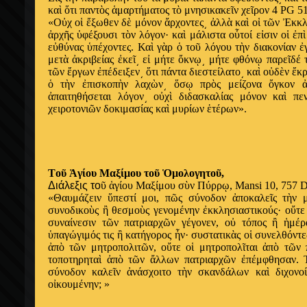
κα
ὶ
ὅ
τι παντ
ὸ
ς
ἁ
μαρτήματος τ
ὸ
μνησικακε
ῖ
ν χε
ῖ
ρον 4 PG 51
«Ο
ὐ
χ ο
ἱ
ἔ
ξωθεν δ
ὲ
μόνον
ἄ
ρχοντες
͵
ἀ
λλ
ὰ
κα
ὶ
ο
ἱ
τ
ῶ
ν
Ἐ
κκλ
ἀ
ρχ
ῆ
ς
ὑ
φέξουσι τ
ὸ
ν λόγον· κα
ὶ
μάλιστα ο
ὗ
τοί ε
ἰ
σιν ο
ἱ
ἐ
π
ὶ
ε
ὐ
θύνας
ὑ
πέχοντες. Κα
ὶ
γ
ὰ
ρ
ὁ
το
ῦ
λόγου τ
ὴ
ν διακονίαν
ἐ
μετ
ὰ
ἀ
κριβείας
ἐ
κε
ῖ
͵
ε
ἰ
μήτε
ὄ
κν
ῳ
͵
μήτε φθόν
ῳ
παρε
ῖ
δέ τ
τ
ῶ
ν
ἔ
ργων
ἐ
πέδειξεν
͵
ὅ
τι πάντα διεστείλατο
͵
κα
ὶ
ο
ὐ
δ
ὲ
ν
ἔ
κρ
ὁ
τ
ὴ
ν
ἐ
πισκοπ
ὴ
ν λαχ
ὼ
ν
͵
ὅ
σ
ῳ
πρ
ὸ
ς μείζονα
ὄ
γκον
ἀ
παιτηθήσεται λόγον
͵
ο
ὐ
χ
ὶ
διδασκαλίας μόνον κα
ὶ
πεν
χειροτονι
ῶ
ν δοκιμασίας κα
ὶ
μυρίων
ἑ
τέρων».
Tο
ῦ
Ἁ
γίου Μαξίμου το
ῦ
Ὁ
μολογητο
ῦ
,
Διάλεξις το
ῦ
ἁ
γίου Μαξίμου σ
ὺ
ν Πύρρ
ῳ
, Mansi 10, 757 
«Θαυμάζειν
ὕ
πεστί μοι, π
ῶ
ς σύνοδον
ἀ
ποκαλε
ῖ
ς τ
ὴ
ν 
συνοδικο
ὺ
ς
ἢ
θεσμο
ὺ
ς γενομένην
ἐ
κκλησιαστικούς· ο
ὔ
τε
συναίνεσιν τ
ῶ
ν πατριαρχ
ῶ
ν γέγονεν, ο
ὐ
τόπος
ἢ
ἡ
μέ
ὑ
παγώγιμός τις
ἢ
κατήγορος
ἦ
ν· συστατικ
ὰ
ς ο
ἱ
συνελθόντε
ἀ
π
ὸ
τ
ῶ
ν μητροπολιτ
ῶ
ν, ο
ὔ
τε ο
ἱ
μητροπολ
ῖ
ται
ἀ
π
ὸ
τ
ῶ
ν 
τοποτηρητα
ὶ
ἀ
π
ὸ
τ
ῶ
ν
ἄ
λλων πατριαρχ
ῶ
ν
ἐ
πέμφθησαν. 
σύνοδον καλε
ῖ
ν
ἀ
νάσχοιτο τ
ὴ
ν σκανδάλων κα
ὶ
διχονο
ο
ἰ
κουμένην; »