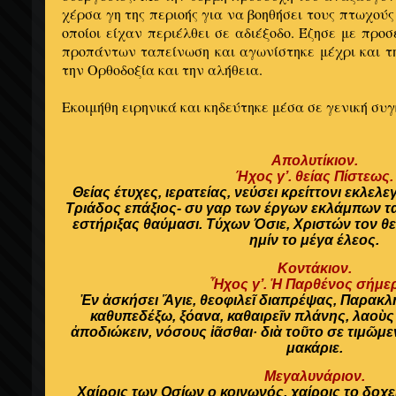
χέρσα γη της περιοής για να βοηθήσει τους πτωχούς
οποίοι είχαν περιέλθει σε αδιέξοδο. Έζησε με προσ
προπάντων ταπείνωση και αγωνίστηκε μέχρι και τ
την Ορθοδοξία και την αλήθεια.
Εκοιμήθη ειρηνικά και κηδεύτηκε μέσα σε γενική συγ
Απολυτίκιον.
Ήχος γ’. θείας Πίστεως.
Θείας έτυχες, ιερατείας, νεύσει κρείττονι εκλε
Τριάδος επάξιος- συ γαρ των έργων εκλάμπων τα
εστήριξας θαύμασι. Τύχων Όσιε, Χριστών τον θ
ημίν το μέγα έλεος.
Κοντάκιον.
Ἦχος γ’. Ἡ Παρθένος σήμε
Ἐν ἀσκήσει Ἅγιε, θεοφιλεῖ διαπρέψας, Παρακλ
καθυπεδέξω, ξόανα, καθαιρεῖν πλάνης, λαοὺς
ἀποδιώκειν, νόσους ἰᾶσθαι· διὰ τοῦτο σε τιμῶμε
μακάριε.
Μεγαλυνάριον.
Χαίροις των Οσίων ο κοινωνός, χαίροις το δοχ