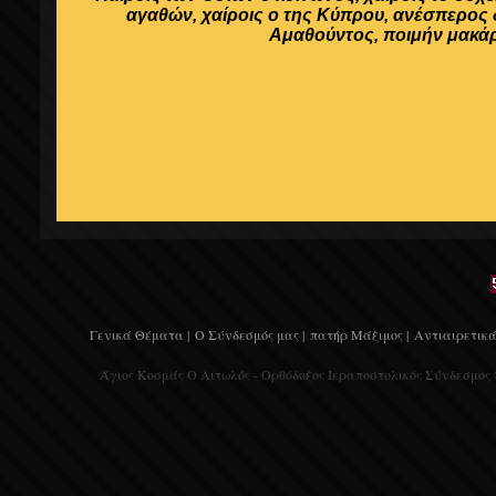
αγαθών, χαίροις ο της Κύπρου, ανέσπερος
Αμαθούντος, ποιμήν μακάρ
Γενικά Θέματα |
Ο Σύνδεσμός μας |
πατήρ Μάξιμος |
Αντιαιρετικά
Άγιος Κοσμάς Ο Αιτωλός - Ορθόδοξος Ιεραποστολικός Σύνδεσμος