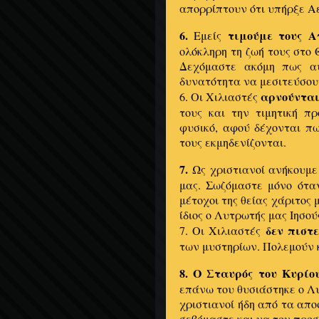
απορρίπτουν ότι υπήρξε Α
6.
τιμούμε τους Α
Εμείς
ολόκληρη τη ζωή τους στο 
Δεχόμαστε ακόμη πως αυ
δυνατότητα να μεσιτεύσουν
αρνούνται
6. Οι Χιλιαστές
τους και την τιμητική π
φυσικό, αφού δέχονται πω
τους εκμηδενίζονται.
7.
Ως χριστιανοί ανήκουμ
μας. Σωζόμαστε μόνο ότα
μέτοχοι της θείας χάριτος
ίδιος ο Λυτρωτής μας Ιησού
δεν πιστ
7. Οι Χιλιαστές
των μυστηρίων. Πολεμούν κ
8. Ο Σταυρός του Κυρίο
επάνω του θυσιάστηκε ο Λυ
χριστιανοί ήδη από τα απο
σεβόμαστε και να τον προ