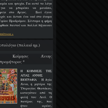
ρεμία και ησυχία. Για αυτό το λόγο
 για να μπορέσει να μονάσει,
έφυγε στο Άργος. Εκεί έγινε
χός και έκτισε ένα ναό στο όνομα
Τιμίου Προδρόμου. Σύντομα η φήμη
έφθασε παντού και πολλοί πήγαιναν
σσότερα »
ρτολόγιο (παλαιό ημ.)
/7 Κοίμησις Άννης
προμήτορος *
Η ΚΟΙΜΗΣΙΣ ΤΗΣ
ΑΓΙΑΣ ΑΝΝΗΣ
ΒΙΟΓΡΑΦΙΑ Η Αγία
Άννα, η μητέρα της
Υπεραγίας Θεοτόκου,
καταγόταν από τη
φυλή του Λευί. Ο
πατέρας της, που
ήταν ιερέας,