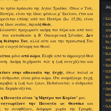
Δη
το τρίτο πρόσωπο της Αγίας Τριάδος. Όπως ο Υιός,
ατέρα, είναι της ίδιας φύσεως μ’ Εκείνον, έτσι και
Σύν
ρεύεται επίσης από τον Πατέρα (Ιω. 15,26), είναι
Θεός
της ίδιας ουσίας, δηλαδή
.
Αγα
 Χιλιαστές προχωρούν ακόμη πιο πέρα και από τους
ιστ
Δεν
 που καταδίκασε η Β΄ Οικουμενική Σύνοδος.
Ας 
η θεότητα Του
, αλλά ούτε και την προσωπική Του
θα 
ώς ενεργό δύναμη του Θεού.
Καλ
Η Α
λείται
από σώμα
μόνο
. Έλαβε από το δημιουργό Θεό
εορ
νατη. Ακόμη δεχόμαστε πώς η ζωή συνεχίζεται και
Εικό
Ο Π
τεύουν στην αθανασία της ψυχής
, όπως παλιά οι
θα 
ο άνθρωπος είναι μόνο σώμα. Ότι ονομάζουμε ψυχή,
 ακριβώς η ζωή των ζώων. Πεθαίνοντας ο άνθρωπος
Διά
α. Εκμηδενίζεται.
Ομο
κοι
η Παναγία είναι
η Μητέρα του Κυρίου
ς
"
" μας.
Ορθ
αναγνωρίζουν την Παναγία ως Θεοτόκο
και
Ο Α
ς το συνηθίζουν, διάφορα χωρία της Γραφής,