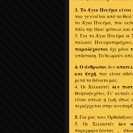
3. Το Άγιο Πνεύμα
είναι
που γεννιέται από το Θεό Π
το Άγιο Πνεύμα, που εκπο
πάλι της ίδιας φύσεως και 
3. Για το Άγιο Πνεύμα οι
παλιούς Πνευματομάχους,
παραδέχονται
τ
όχι μόνο
υπόσταση. Το θεωρούν απλ
4.
Ο άνθρωπος
αποτε
δεν
και ψυχή
, που είναι αθά
μετά το θάνατο μας.
δεν πισ
4. Οι Χιλιαστές
Θνητοψυχίτες. Γι’ αυτούς 
είναι απλώς η ζωή, όπως
περιέρχεται στην ανυπαρξί
5.
Για μας τους Ορθοδόξου
δεν 
5. Οι Χιλιαστές
παρερμηνεύοντας , όπω