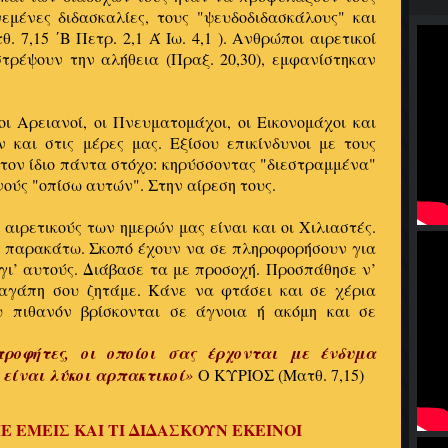
εμένες διδασκαλίες, τους "ψευδοδιδασκάλους" και
 7,15 ΄Β Πετρ. 2,1 Ά Ιω. 4,1 ). Ανθρώποι αιρετικοί
τρέψουν την αλήθεια (Πραξ. 20,30), εμφανίστηκαν
ι Αρειανοί, οι Πνευματομάχοι, οι Εικονομάχοι και
ν και στις μέρες μας. Εξίσου επικίνδυνοι με τους
τον ίδιο πάντα στόχο: κηρύσσοντας "διεστραμμένα"
ούς "οπίσω αυτών". Στην αίρεση τους.
 αιρετικούς των ημερών μας είναι και οι Χιλιαστές.
α παρακάτω. Σκοπό έχουν να σε πληροφορήσουν για
 γι’ αυτούς. Διάβασε τα με προσοχή. Προσπάθησε ν’
ε αγάπη σου ζητάμε. Κάνε να φτάσει και σε χέρια
 πιθανόν βρίσκονται σε άγνοια ή ακόμη και σε
προφήτες, οι οποίοι σας έρχονται με ένδυμα
 είναι λύκοι αρπακτικοί
»
Ο ΚΥΡΙΟΣ (Ματθ. 7,15)
Ε ΕΜΕΙΣ ΚΑΙ ΤΙ ΔΙΔΑΣΚΟΥΝ ΕΚΕΙΝΟΙ