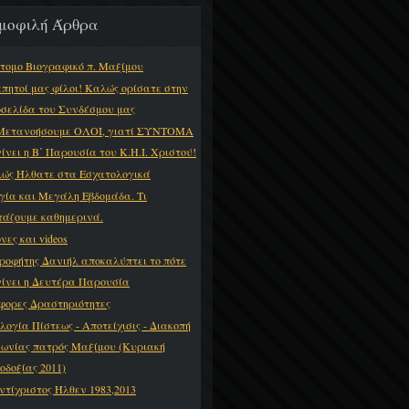
μοφιλή Άρθρα
τομο Βιογραφικό π. Μαξίμου
πητοί μας φίλοι! Καλώς ορίσατε στην
οσελίδα του Συνδέσμου μας
Μετανοήσουμε ΟΛΟΙ, γιατί ΣΥΝΤΟΜΑ
γίνει η Β΄ Παρουσία του Κ.Η.Ι. Χριστού!
ώς Ήλθατε στα Εσχατολογικά
γία και Μεγάλη Εβδομάδα. Τι
τάζουμε καθημερινά.
νες και videos
ροφήτης Δανιήλ αποκαλύπτει το πότε
γίνει η Δευτέρα Παρουσία
φορες Δραστηριότητες
λογία Πίστεως - Αποτείχισις - Διακοπή
νωνίας πατρός Μαξίμου (Κυριακή
οδοξίας 2011)
ντίχριστος Ήλθεν 1983,2013