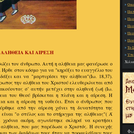
Οικ
Παπ
Περ
Περ
Περ
Προ
Το 
ΑΛΗΘΕΙΑ ΚΑΙ ΑΙΡΕΣH
Υπε
Χιλι
σώζει τον άνθρωπο. Αυτή η αλήθεια μας φανέρωσε ο
. Ήρθε στον κόσμο για να "κηρύξει το ευαγγέλιο του
δάξει και να "μαρτυρίσει την αλήθεια"(Ιω. 18,37).
θρωπος την αλήθεια του Χριστού ελευθερώνεται από
πακούοντας σ’ αυτήν μετέχει στην αληθινή ζωή (Ιω.
θεια του Θεού βρίσκεται η πλάνη και η αίρεση. Η
ια και η αίρεση τη νοθεύει. Έτσι ο άνθρωπος που
ύρθηκε από την αίρεση χάνει τη δυνατότητα της
είναι "ο στύλος και το στήριγμα της αλήθειας"( Ά
α χρόνια ακόμη, αγωνίστηκε σκληρά να κρατήσει
 αλήθεια, που μας παρέδωσε ο Χριστός. Η συνεχής
Φω
και των διαδόχων τους ήταν να προφυλάξουν τους