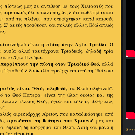
ις πίστεως μας σε αντίθεση με τους Χιλιαστές που
ς αιρετικούς όλων των εποχών, διότι υιοθέτησαν και
ες από τις πλάνες, που στηρίχτηκαν κατά καιρούς
. Σ’ αυτές πρόσθεσαν και πολλές άλλες. Εδώ απλώς
ες.
η πίστη στην Αγία Τριάδα
ιστιανισμού είναι
. Ο
ν ουσία αλλά ταυτόχρονα Τριαδικός, δηλαδή τρία
και το Άγιο Πνεύμα.
πορρίπτουν την πίστη στον Τριαδικό Θεό
, αλλά
 Τριαδική διδασκαλία προέρχεται από τη "διάνοια
ριστός είναι
Θεός αληθινός
"
εκ Θεού αληθινού".
ό το Θεό Πατέρα, είναι της ίδιας ουσίας και της
 λοιπόν τέλειος Θεός, έγινε και τέλειος άνθρωπος
ν".
παλιός αιρεσιάρχης Άρειος, που καταδικάστηκε από
αρνούνται τη θεότητα του Χριστού
δο,
μας και
μα, δηλαδή δημιούργημα του Θεού. Αυτή και μόνο η
Δείτ
αι "αντίχριστοι"