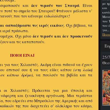
με η
δεν τιμούν τον Σταυρό
σιμοποιούν και
. Είναι
και
ν ποτέ το σημείο του Σταυρού! Φτάνουν μάλιστα ν’
κατ
τιανούς που τον κάνουμε ειδωλολάτρες!
Μονα
του 
αι ασπαζόμαστε τις ιερές εικόνες
. Όχι βέβαια, τα
του 
για...
α ιερά πρόσωπα.
Περι
δεν τιμούν και δεν προσκυνούν
νομάχοι. Όχι μόνο
ζουν και τις καταπατούν.
Εο
ΠΟΙΟΙ ΕΙΝΑΙ
25
Θεο
ι για τους Χιλιαστές. Ακόμη είναι πιθανό να έχουν
του σπιτιού σου ή να τους είδες κάπου
(στη λαϊκή
σε κάποιο δρόμο)
, να πουλούν τα βιβλία και τα
αι οι Χιλιαστές; Πρόκειται για μια ύπουλη και
ξενόφερτη και ξενοκίνητη οργάνωση. Μια τεράστια
ία, που εδρεύει στο Μπρούκλιν της Αμερικής και από
ριοδικών της που διοχετεύει σ’ ολόκληρο τον κόσμο,