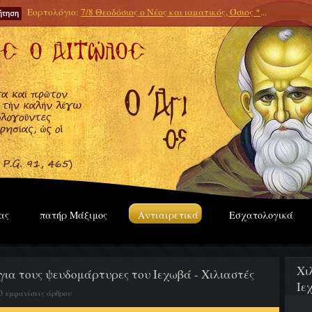
Εορτολόγιο:
7/8 Θεοδόσιος ο Νέος και ιαματικός, Όσιος *
...
ας
πατήρ Μάξιμος
Αντιαιρετικά
Εσχατολογικά
Χι
 για τους ψευδομάρτυρες του Ιεχωβά - Χιλιαστές
Ιε
3 εμφανίσεις άρθρου