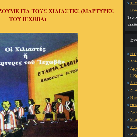
Τι 
ΙΖΟΥΜΕ ΓΙΑ ΤΟΥΣ ΧΙΛΙΑΣΤΕΣ (ΜΑΡΤΥΡΕΣ
Ιεχ
Τι πρ
ΤΟΥ ΙΕΧΩΒΑ)
ψευδ
Εν
H Ο
Αγί
Αρχ
Ι. 
Δίκ
Δωδ
Η «
Θεο
Λόγ
Μα
Μον
Μον