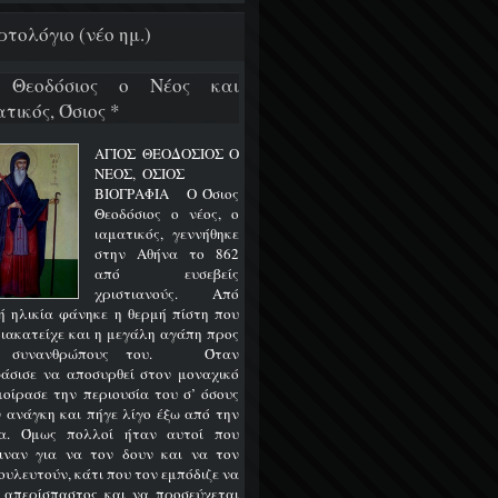
ρτολόγιο (νέο ημ.)
 Θεοδόσιος ο Νέος και
τικός, Όσιος *
ΑΓΙΟΣ ΘΕΟΔΟΣΙΟΣ Ο
ΝΕΟΣ, ΟΣΙΟΣ
ΒΙΟΓΡΑΦΙΑ Ο Όσιος
Θεοδόσιος ο νέος, ο
ιαματικός, γεννήθηκε
στην Αθήνα το 862
από ευσεβείς
χριστιανούς. Από
ή ηλικία φάνηκε η θερμή πίστη που
διακατείχε και η μεγάλη αγάπη προς
ς συνανθρώπους του. Όταν
άσισε να αποσυρθεί στον μοναχικό
 μοίρασε την περιουσία του σ’ όσους
ν ανάγκη και πήγε λίγο έξω από την
α. Όμως πολλοί ήταν αυτοί που
ιναν για να τον δουν και να τον
ουλευτούν, κάτι που τον εμπόδιζε να
ι απερίσπαστος και να προσεύχεται