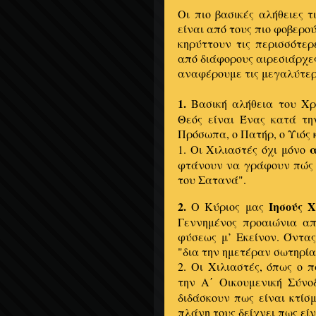
Οι πιο βασικές αλήθειες τ
είναι από τους πιο φοβερού
κηρύττουν τις περισσότερ
από διάφορους αιρεσιάρχες
αναφέρουμε τις μεγαλύτερ
1.
Βασική αλήθεια του Χρ
Θεός είναι Ένας κατά τη
Πρόσωπα, ο Πατήρ, ο Υιός 
α
1. Οι Χιλιαστές όχι μόνο
φτάνουν να γράφουν πώς η
του Σατανά".
2.
Ιησούς Χ
Ο Κύριος μας
Γεννημένος προαιώνια απ
φύσεως μ’ Εκείνον. Όντας
"δια την ημετέραν σωτηρία
2. Οι Χιλιαστές, όπως ο 
την Α΄ Οικουμενική Σύνο
διδάσκουν πως είναι κτίσ
πλάνη τους δείχνει πως είν