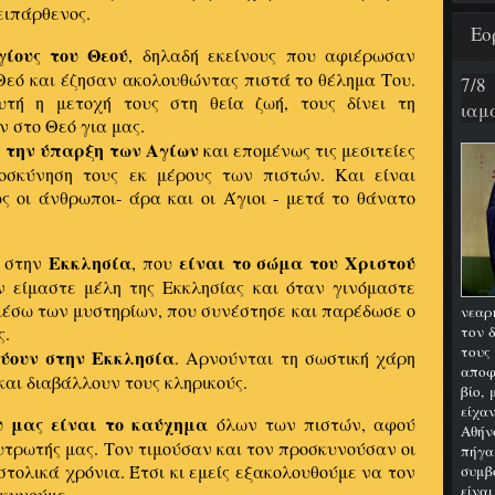
ειπάρθενος.
Εο
γίους του Θεού
, δηλαδή εκείνους που αφιέρωσαν
Θεό και έζησαν ακολουθώντας πιστά το θέλημα Του.
7/8
τή η μετοχή τους στη θεία ζωή, τους δίνει τη
ιαμα
 στο Θεό για μας.
 την ύπαρξη των Αγίων
και επομένως τις μεσιτείες
ροσκύνηση τους εκ μέρους των πιστών. Και είναι
ς οι άνθρωποι- άρα και οι Άγιοι - μετά το θάνατο
Εκκλησία
είναι το σώμα του Χριστού
ε στην
, που
ν είμαστε μέλη της Εκκλησίας και όταν γινόμαστε
 μέσω των μυστηρίων, που συνέστησε και παρέδωσε ο
νεαρ
ς.
τον 
του
εύουν στην Εκκλησία
. Αρνούνται τη σωστική χάρη
αποφ
αι διαβάλλουν τους κληρικούς.
βίο,
είχα
υ μας είναι το καύχημα
όλων των πιστών, αφού
Αθήν
τρωτής μας. Τον τιμούσαν και τον προσκυνούσαν οι
πήγα
στολικά χρόνια. Έτσι κι εμείς εξακολουθούμε να τον
συμβ
είνα
σκυνούμε.