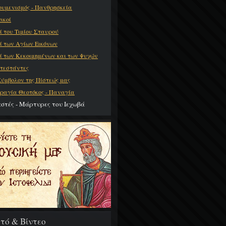
ουμενισμός - Πανθρησκεία
ικοί
ί του Τιμίου Σταυρού
ί των Αγίων Εικόνων
ί των Κεκοιμημένων και των Ψυχών
τεστάντες
Σύμβολον της Πίστεώς μας
ραγία Θεοτόκος - Παναγία
αστές - Μάρτυρες του Ιεχωβά
τό & Βίντεο