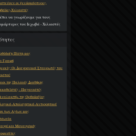
πιστεύουν οι ψευδομάρτυρες,
ωβάδες-Χιλιαστές
έπει να γνωρίζουμε για τους
ομάρτυρες του Ιεχωβά - Χιλιαστές
ότητες
ρθόδοξη Πίστη μας
α Γραφή
ιερείς: Οι Διαχρονικοί Σταυρωτές του
Χριστού
αιοι της Παλαιάς Διαθήκης
εκαθεϊστές - Παγανιστές
Αναλαμπή» της Ορθοδοξίας
λογικά-Απολογητικά-Αντιρρητικά
οι των Αγίων μας
σσωνία
αχοί και Μοναχισμός
οφυσίτες