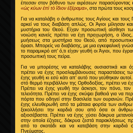
έπεσαν στον βόθυνο των αιρέσεων παρασύροντας κ
«ὡς κύων ἐπὶ τὸ ἴδιον ἐξέραμα»
, στα πρώτα τους κοσ
Για να καταλάβη ο άνθρωπος τους Αγίους και τους 
αρκεί να τους διαβάση απλώς. Οι Άγιοι μίλησαν κα
μυστήρια του Θεού. Είχαν προσωπική αίσθησι τω
νοιώση κανείς πρέπει να έχη προχωρήση, ο ίδιος
μυήσεως στα μυστήρια του Θεού, από προσωπική
όρασι. Μπορείς να διαβάσης, με μια εγκεφαλική γνώσ
το παραμικρό απ’ ό,τι είχαν γευθή οι Άγιοι, που έγρ
προσωπική τους πείρα.
Για να μπορέσης να καταλάβης ουσιαστικά και όχ
πρέπει να έχης προσλαμβάνουσες παραστάσεις τω
έχης γευθή κι εσύ κάτι απ’ αυτό που γεύθηκαν αυτοί
στό θερμό περιβάλλον της Ορθοδοξίας, πρέπει να έχ
Πρέπει να έχης γευθή την άσκησι, τον πόνο, τον 
τελειότητα. Πρέπει να έχης σκύψει βαθειά για να πε
πόρτα που οδηγεί στην Βασιλεία των ουρανών. Πρέ
έχης ελευθερωθή από τα μάταια φορτία των ανθρω
ξεκολλήσει την καρδιά σου από όσα οι άνθρω
αξιοσέβαστα. Πρέπει να έχης χύσει δάκρυα μετανοί
στην οποία έζησες, δάκρυα ζεστά παρακλήσεως πρ
από το σκοτάδι και να κατεβάση στην καρδιά σ
Πνεύματος.