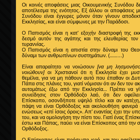
Οι κοινές αποφάσεις μιας Οικουμενικής Συνόδου δε
αποτέλεσμα της ενότητος. Εξ άλλου οι αποφάσεις μ
Συνόδου είναι έγγυρες μόνον όταν γίνουν αποδεκ
Εκκλησίας, και είναι σύμφωνες με την Παράδοσι.
Ο Παπισμός είναι η κατ’ εξοχήν διαστροφή της εκκ
δεσμό αυτόν της αγάπης και της ελευθερίας τον
τυραννίας.
Ο Παπισμός είναι η απιστία στην δύναμι του Θεο
δύναμι των ανθρωπίνων συστημάτων.
(......…)
Είναι απαραίτητο να νοιώσουν
[να μη λησμονήσο
νοιώθουν]
οι Χριστιανοί ότι η Εκκλησία έχει μυστ
θεμέλια, για να μη πάθουν αυτό που έπαθαν οι Δυτ
Πάπα στις πλάνες του, γιατί νόμισαν ότι αν δεν τον
αυτομάτως έξω από την Εκκλησία... Πρέπει να 
συνείδησις στον Ορθόδοξο λαό, ότι δεν οφείλε
Επίσκοπο, οσονδήποτε υψηλό τίτλο και αν κατέχη
πάψη να είναι Ορθόδοξος και ακολουθήση φανερά 
ενώσεως «επί ίσοις όροις». Απ’ εναντίας έχει την υ
του, και να ομολογήση την πίστι του. Γιατί ένας Επίσ
έστω και Πάπας, παύει να είναι Επίσκοπος από την σ
Ορθόδοξος.
Ο Επίσκοπος είναι πρόσωπο ιερό, και του οφείλετα