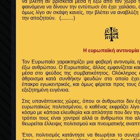
να βλέπη αν βρίσκεται μέσα ή έξω από τον χώρο 
φαινόμενα να δίνουν την εντύπωσι ότι έχει χαλάσει, ό
όμως λίγο αν σκάψη κανείς, την βλέπει να αναβλύζη
την αποζητούν.
(......…)
Η ευρωπαϊκή αντινομία
Τον Ευρωπαίο χαρακτηρίζει μια φοβερή αντινομία, η
έξω ανθρώπου. Ο Ευρωπαίος, άλλος εμφανίζεται και ά
μέσα στο ψεύδος της συμβατικότητος. Ολόκληρος ο
άθροισμα κατά συνθήκην ψευδών στο οποίο έχει
έπακρο εγωκεντρικός, και όμως φέρεται προς τους 
εξεζητημένη ευγένεια.
Στις υπανάπτυκτες χώρες, όπου οι άνθρωποι δεν έχ
ευρωπαϊκώς πολιτισμένου, ο καθένας εκφράζει λίγο
κόσμο με κάποια ελευθερία και απλότητα που δεν τη
τρόποι τους είναι χοντροί αλλά οι άνθρωποι πιο α
θεωρείται έλλειψις πολιτισμού και πνευματικής αναπ
Έτσι, πολιτισμός κατάντησε να θεωρήται το συνεχέ