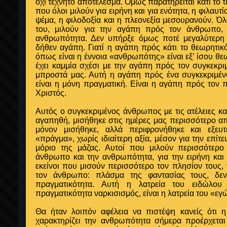
όχι τεχνητό αποτέλεσμα. Όμως παρατηρείται κάτι το 
που όλοι μιλούν για ειρήνη και για ενότητα, η φιλαυτία
ψέμα, η φιλοδοξία και η πλεονεξία μεσουρανούν. Όλ
του, μιλούν για την αγάπη πρός τον άνθρωπο,
ανθρωπότητα. Δεν υπήρξε όμως ποτέ μεγαλύτερη
δήθεν αγάπη. Γιατί η αγάπη πρός κάτι το θεωρητικό
όπως είναι η έννοια «ανθρωπότης» είναι εξ’ ίσου θε
έχει καμμία σχέσι με την αγάπη πρός τον συγκεκ
μπροστά μας. Αυτή η αγάπη πρός ένα συγκεκριμέ
είναι η μόνη πραγματική. Είναι η αγάπη πρός τον 
Χριστός.
Αυτός ο συγκεκριμένος άνθρωπος με τις ατέλειες και
αγαπηθή, μισήθηκε στις ημέρες μας περισσότερο απ
μόνον μισήθηκε, αλλά περιφρονήθηκε και εξευτ
«πράγμα», χωρίς ιδιαίτερη αξία, μέσον για την επί
μόριο της μάζας. Αυτοί που μιλούν περισσότερ
άνθρωπο και την ανθρωπότητα, για την ειρήνη και 
εκείνοι που μισούν περισσότερο τον πλησίον τους,
τον άνθρωπο: πλάσμα της φαντασίας τους, δε
πραγματικότητα. Αυτή η λατρεία του ειδώλου
πραγματικότητα ναρκισισμός, είναι η λατρεία του «εγ
Θα ήταν λοιπόν αφέλεια να πιστέψη κανείς ότι η
χαρακτηρίζει την ανθρωπότητα σήμερα προέρχεται