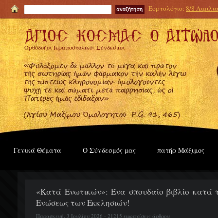
Εορτολόγιο:
8/8 Αιμιλι
Ορθόδοξος Ιεραποστολικός Σύνδεσμος
Γενικά Θέματα
Ο Σύνδεσμός μας
πατήρ Μάξιμος
«Κατά Ενωτικών»: Ένα σπουδαίο βιβλίο κατά τ
Ενώσεως των Εκκλησιών!
Παρασκευή, 3 Ιουλίου 2026 - 21215 εμφανίσεις άρθρου