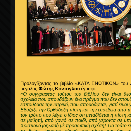
Προλογίζοντας το βιβλίο «ΚΑΤΑ ΕΝΩΤΙΚΩΝ» του 
μεγάλος
Φώτης Κόντογλου
έγραφε:
«Ο συγγραφέας τούτου του βιβλίου δεν είναι θ
σχολεία που σπουδάζουν ένα πράγμα που δεν σπουδά
εσπούδασε την ιατρική, που σπουδάζεται, γιατί είνα
Εβύζαξε την Ορθόδοξη πίστη και την ευσέβεια από τ
τον τρόπο που λέγει ο ίδιος ότι μεταδίδεται η πίστη 
σε μαθητή, από γονιό σε παιδί, από γέροντα σε υπ
Χριστιανό [δηλαδὴ μὲ προσωπικὴ σχέση]. Για τούτο ε
τα θεία», έχοντας οδηγό την πίστη και όχι τη