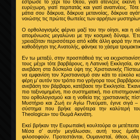
έστρωσε το χέρι του Θεού, γιατί ατενίζεις εκείνη
ευρύχωρη, γιατί περπατάς και γιατί αναπνέεις. Τότε
μάτια σου δάκρυα, δάκρυα μετανοίας, δάκρυα αγά
νοιώσης τις πρώτες θωπείες των αρρήτων μυστηρίω
Ο ορθολογισμός φέρνει μαζί του την οίησι, και η ο
απομόνωσις μεγαλώνει με την κοσμική δύναμι. Έτ
χρειαζόταν περισσότερο από κάθε άλλη φορά την πν
καθοδήγησι της Ανατολής, φάνηκε το χάσμα τρομακτικ
Εν τω μεταξύ, στην προσπάθειά της να εκχριστιανί
τους μέχρι τότε βαρβάρους, η Λατινική Εκκλησία, 
ανεβάση στα δύσκολα ύψη της Χριστιανικής Πίστε
να εμφανίση τον Χριστιανισμό σαν κάτι το εύκολο κα
φέρη μ’ αυτόν τον τρόπο πιο γρήγορα τους βαρβάρους
ανεβάση τον βάρβαρο, κατέβασε την Εκκλησία. Έκανε
πιο ταξινομημένη, πιο συστηματική, πιο επιστημονικ
του ορθολογισμού και η νοθεία της χριστιανικής πί
Μυστήριο και Ζωή εν Αγίω Πνεύματι, έγινε σιγά – 
σύστημα που βρήκε αργότερα την καλύτερή τ
Theologica» του Θωμά Ακινάτη.
Εκεί βρήκαν την Ευρωπαϊκή κουλτούρα οι μετέπειτα
Μέσα σ’ αυτήν μεγάλωσαν, αυτή τους έμαθε
φιλοσοφούν. Προτεστάνται, Ουμανισταί, άθεοι, ό