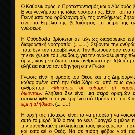
Ο Καθολικισμός, ο Προτεσταντισμός και ο Αθεϊσμός β
Είναι γεννήματα της ιδίας νοοτροπίας. Είναι και τα
Γεννήματα του ορθολογισμού, της αντιλήψεως δηλα
είναι το θεμέλιο της βεβαιότητος, το μέτρο της 
γνώσεως.
Η Ορθοδοξία βρίσκεται σε τελείως διαφορετικό επ
διαφορετική νοοτροπία.
(......…)
Σέβονται την ανθρώ
ποτέ δεν την παραβαίνουν. Την θεωρούν σαν ένα απ
την ανίχνευσι του ψεύδους, για την ανακάλυψι της π
όμως ικανή να δώση στον άνθρωπο την βεβαιότητα
αλήθεια και να τον οδηγήση στην Γνώσι.
Γνώσις είναι η όρασις του Θεού και της Δημιουργί
καθαρισμένη από την θεία Χάρι και από τους αγώ
ανθρώπου.
«Μακάριοι οἱ καθαροὶ τῇ καρδ
ὄψονται»
. Αλήθεια δεν είναι μια σειρά ορισμών 
αποκαλύφθηκε συγκεκριμένα στό Πρόσωπο του Χρισ
εἰμὶ ἡ ἀλήθεια»
.
(......…)
Η αρχή της πίστεως, είναι το να μπορέση να νοιώσ
αυτό το μικρό βιβλίο που το λένε Ευαγγέλιο μιλάει η
την συνηθισμένη εκκλησία με τους φτωχούς και πισ
και κατοικεί ο Θεός. Να σε πιάση φόβος γιατί π