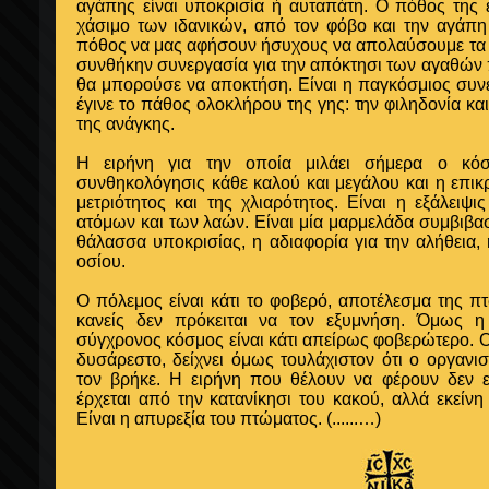
αγάπης είναι υποκρισία ή αυταπάτη. Ο πόθος της 
χάσιμο των ιδανικών, από τον φόβο και την αγάπη
πόθος να μας αφήσουν ήσυχους να απολαύσουμε τα α
συνθήκην συνεργασία για την απόκτησι των αγαθών 
θα μπορούσε να αποκτήση. Είναι η παγκόσμιος συν
έγινε το πάθος ολοκλήρου της γης: την φιληδονία και
της ανάγκης.
Η ειρήνη για την οποία μιλάει σήμερα ο κό
συνθηκολόγησις κάθε καλού και μεγάλου και η επικρ
μετριότητος και της χλιαρότητος. Είναι η εξάλειψ
ατόμων και των λαών. Είναι μία μαρμελάδα συμβιβα
θάλασσα υποκρισίας, η αδιαφορία για την αλήθεια,
οσίου.
Ο πόλεμος είναι κάτι το φοβερό, αποτέλεσμα της 
κανείς δεν πρόκειται να τον εξυμνήση. Όμως η
σύγχρονος κόσμος είναι κάτι απείρως φοβερώτερο. Ο 
δυσάρεστο, δείχνει όμως τουλάχιστον ότι ο οργανι
τον βρήκε. Η ειρήνη που θέλουν να φέρουν δεν ε
έρχεται από την κατανίκησι του κακού, αλλά εκείνη
Είναι η απυρεξία του πτώματος. (......…)