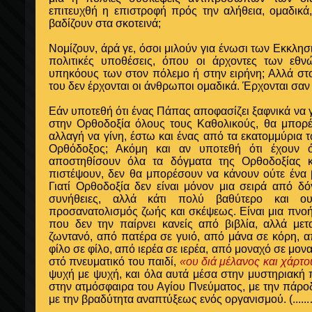
επιτευχθή η επιστροφή πρός την αλήθεια, ομαδικ
βαδίζουν στα σκοτεινά;
Νομίζουν, άρά γε, όσοι μιλούν για ένωσι των Εκκλησ
πολιτικές υποθέσεις, όπου οι άρχοντες των εθ
υπηκόους των στον πόλεμο ή στην ειρήνη; Αλλά στο
του δεν έρχονται οι άνθρωποι ομαδικά. Έρχονται σα
Εάν υποτεθή ότι ένας Πάπας αποφασίζει ξαφνικά να 
στην Ορθοδοξία όλους τους Καθολικούς, θα μπορέ
αλλαγή να γίνη, έστω και ένας από τα εκατομμύρια
Ορθόδοξος; Ακόμη και αν υποτεθή ότι έχουν 
αποστηθίσουν όλα τα δόγματα της Ορθοδοξίας κ
πιστέψουν, δεν θα μπορέσουν να κάνουν ούτε ένα
Γιατί Ορθοδοξία δεν είναι μόνον μια σειρά από δό
συνήθειες, αλλά κάτι πολύ βαθύτερο και ουσ
προσανατολισμός ζωής και σκέψεως. Είναι μια πνο
που δεν την παίρνει κανείς από βιβλία, αλλά μετ
ζωντανό, από πατέρα σε γυιό, από μάνα σε κόρη, 
φίλο σε φίλο, από ιερέα σε ιερέα, από μοναχό σε μο
στό πνευματικό του παιδί,
«ου διά μέλανος και χάρτ
ψυχή με ψυχή, και όλα αυτά μέσα στην μυστηριακή 
στην ατμόσφαιρα του Αγίου Πνεύματος, με την πάροδ
με την βραδύτητα αναπτύξεως ενός οργανισμού.
(....