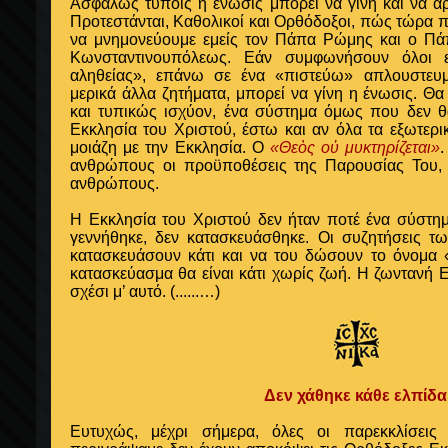
Ασφαλώς τύποις η ένωσις μπορεί να γίνη και να α
Προτεστάνται, Καθολικοί και Ορθόδοξοι, πώς τώρα πι
να μνημονεύουμε εμείς τον Πάπα Ρώμης και ο Π
Κωνσταντινουπόλεως. Εάν συμφωνήσουν όλοι 
αληθείας», επάνω σε ένα «πιστεύω» απλουστευμ
μερικά άλλα ζητήματα, μπορεί να γίνη η ένωσις. Θ
και τυπικώς ισχύον, ένα σύστημα όμως που δεν θ
Εκκλησία του Χριστού, έστω και αν όλα τα εξωτερι
μοιάζη με την Εκκλησία. Ο
«Θεὸς οὐ μυκτηρίζεται»
ανθρώπους οι προϋποθέσεις της Παρουσίας Του, 
ανθρώπους.
Η Εκκλησία του Χριστού δεν ήταν ποτέ ένα σύστη
γεννήθηκε, δεν κατασκευάσθηκε. Οι συζητήσεις
κατασκευάσουν κάτι και να του δώσουν το όνομα 
κατασκεύασμα θα είναι κάτι χωρίς ζωή. Η ζωντανή 
σχέσι μ’ αυτό.
(......…)
Δεν χάθηκε κάθε ελπίδα
Ευτυχώς, μέχρι σήμερα, όλες οι παρεκκλίσει