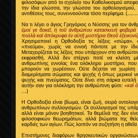
φιλοσόφων από το σχολείο του Καθολικισμού απεφοίτ
την ίδια γλώσσα, την γλώσσα του ορθολογισμού, κα
αντιθέσεις τους, συνεννοούνται τόσο περίφημα.
(......
Να τι λέγει ο άγιος Γρηγόριος ο Νύσσης για τον άν
ἐμοί γε δοκεῖ, ἡ τοῦ ἀνθρώπου κατασκευὴ φοβερά τ
πολλὰ καὶ ἀπόκρυφα ἐν αὐτῇ μυστήρια Θεοῦ ἐξεικονί
Χρησιμοποιεί η Ορθοδοξία τις λέξεις «σώμα», 
«πνεύμα», χωρίς να εννοή πάντοτε με την ίδια
Μεταχειρίζεται τις λέξεις που υπάρχουν στο ανθρώπινο
εκφρασθή. Αλλά δεν στέργει ποτέ να κλείση μ
ανθρωπίνης εννοίας ένα ολόκληρο μυστήριο, που 
μπορούν να χωρέσουν. Ούτε δέχεται να χωρίση
διαμερίσματα σώματος και ψυχής ή όπως μερικοί νε
ψυχής και πνεύματος. Ούτε δίνει στη σάρκα ευτελή α
αυτήν σαν για ολόκληρη την ανθρώπινη φύσι:
«καὶ 
…)
Η Ορθοδοξία είναι βίωμα, είναι ζωή, σειρά οντολογ
ανθρωπίνων συλλογισμών. Οι συλλογισμοί της υπάρχ
αλλά είναι μόνον βοηθητικοί. Τα θεμέλιά της δεν εί
φιλοσοφικών θεωρημάτων, αλλά βιώματα της θεία
καρδιές των αγίων. Πώς λοιπόν να συζητήση η αθεΐα 
Επιστήμονες διαφόρων θρησκευτικών οργανώσεων