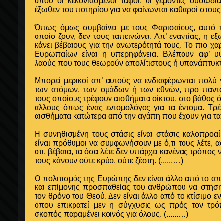
όπου οι κεκονιασμένοι τάφοι, οι γέμοντες δυσωδί
έξωθεν του ποτηρίου για να φαίνωνται καθαροί στου
Όπως όμως συμβαίνει με τους Φαρισαίους, αυτό 
οποίο ζουν, δεν τους ταπεινώνει. Απ’ εναντίας, η εξ
κάνει βέβαιους για την ανωτερότητά τους. Το πιο χ
Ευρωπαίων είναι η υπερηφάνεια. Βλέπουν αφ’ υ
λαούς που τους θεωρούν απολίτιστους ή υπανάπτυκ
Μπορεί μερικοί απ’ αυτούς να ενδιαφέρωνται πολύ 
των ατόμων, των ομάδων ή των εθνών, προ παντ
τους οποίους τρέφουν αισθήματα οίκτου, στο βάθος ό
άλλους όπως ένας εντομολόγος για τα έντομα. Τρ
αισθήματα κατώτερα από την αγάπη που έχουν για τα
Η συνηθισμένη τους στάσις είναι στάσις καλοπροα
είναι πρόθυμοι να συμφωνήσουν με ό,τι τους λέτε, 
ότι, βέβαια, τα όσα λέτε δεν υπάρχει κανένας τρόπος 
τους κάνουν ούτε κρύο, ούτε ζέστη.
(......…)
Ο πολιτισμός της Ευρώπης δεν είναι άλλο από το α
και επίμονης προσπαθείας του ανθρώπου να στήσ
τον θρόνο του Θεού. Δεν είναι άλλο από το κτίσιμο 
όπου επικρατεί μεν η σύγχυσις ως πρός τον τρόπ
σκοπός παραμένει κοινός για όλους.
(......…)