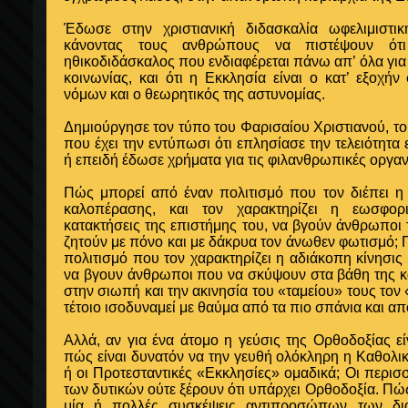
Έδωσε στην χριστιανική διδασκαλία ωφελιμιστικ
κάνοντας τους ανθρώπους να πιστέψουν ότ
ηθικοδιδάσκαλος που ενδιαφέρεται πάνω απ’ όλα για 
κοινωνίας, και ότι η Εκκλησία είναι ο κατ’ εξοχ
νόμων και ο θεωρητικός της αστυνομίας.
Δημιούργησε τον τύπο του Φαρισαίου Χριστιανού, το
που έχει την εντύπωσι ότι επλησίασε την τελειότητα
ή επειδή έδωσε χρήματα για τις φιλανθρωπικές οργα
Πώς μπορεί από έναν πολιτισμό που τον διέπει η
καλοπέρασης, και τον χαρακτηρίζει η εωσφορ
κατακτήσεις της επιστήμης του, να βγούν άνθρωποι
ζητούν με πόνο και με δάκρυα τον άνωθεν φωτισμό; 
πολιτισμό που τον χαρακτηρίζει η αδιάκοπη κίνησις
να βγουν άνθρωποι που να σκύψουν στα βάθη της κ
στην σιωπή και την ακινησία του «ταμείου» τους τον
τέτοιο ισοδυναμεί με θαύμα από τα πιο σπάνια και από
Αλλά, αν για ένα άτομο η γεύσις της Ορθοδοξίας ε
πώς είναι δυνατόν να την γευθή ολόκληρη η Καθολι
ή οι Προτεσταντικές «Εκκλησίες» ομαδικά; Οι περισ
των δυτικών ούτε ξέρουν ότι υπάρχει Ορθοδοξία. Πώς
μία ή πολλές συσκέψεις αντιπροσώπων των δι