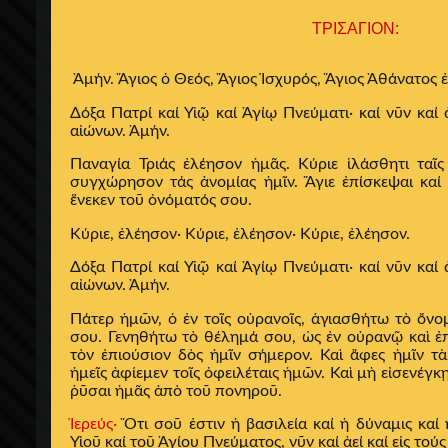
ΤΡΙΣΑΓΙΟΝ:
Ἀμήν. Ἅγιος ὁ Θεός, Ἅγιος Ἰσχυρός, Ἅγιος Ἀθάνατος
Δόξα Πατρί καί Υἱῷ καί Ἁγίῳ Πνεύματι· καί νῦν καί 
αἰώνων. Ἀμήν.
Παναγία Τριάς ἐλέησον ἡμᾶς. Κύριε ἱλάσθητι ταῖ
συγχώρησον τάς ἀνομίας ἡμῖν. Ἅγιε ἐπίσκεψαι καί 
ἕνεκεν τοῦ ὀνόματός σου.
Κύριε, ἐλέησον· Κύριε, ἐλέησον· Κύριε, ἐλέησον.
Δόξα Πατρί καί Υἱῷ καί Ἁγίῳ Πνεύματι· καί νῦν καί 
αἰώνων. Ἀμήν.
Πάτερ ἡμῶν, ὁ ἐν τοῖς οὐρανοῖς, ἁγιασθήτω τὸ ὄνο
σου. Γενηθήτω τὸ θέλημά σου, ὡς ἐν οὐρανῷ καὶ ἐπ
τὸν ἐπιούσιον δὸς ἡμῖν σήμερον. Καὶ ἄφες ἡμῖν τ
ἡμεῖς ἀφίεμεν τοῖς ὀφειλέταις ἡμῶν. Καὶ μὴ εἰσενέγκ
ῥῦσαι ἡμᾶς ἀπὸ τοῦ πονηροῦ.
Ἱερεύς·
Ὅτι σοῦ ἐστιν ἡ βασιλεία καί ἡ δύναμις καί
Υἱοῦ καί τοῦ Ἁγίου Πνεύματος, νῦν καί ἀεί καί εἰς τού