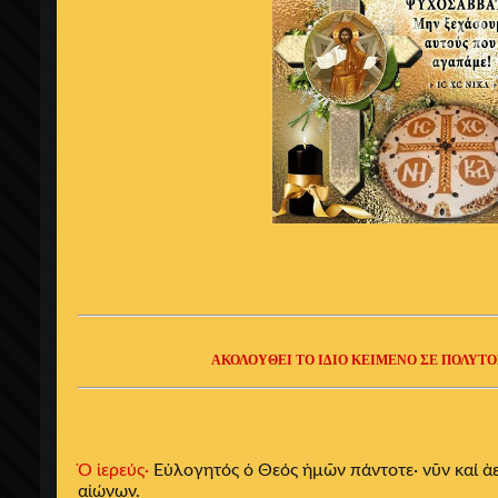
ΑΚΟΛΟΥΘΕΙ ΤΟ ΙΔΙΟ ΚΕΙΜΕΝΟ ΣΕ ΠΟΛΥΤ
Ὁ ἱερεύς·
Εὐλογητός ὁ Θεός ἡμῶν πάντοτε· νῦν καί ἀεί
αἰώνων.