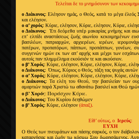
Τελείται δε το μνημόσυνον των κεκοιμημ
ο Διάκονος
: Ελέησον ημάς, ο Θεός, κατά το μέγα έλεός
και ελέησον.
ο α’ χορός
: Κύριε, ελέησον,
Κύριε, ελέησον,
Κύριε, ελέη
ο Διάκονος
:
Έ
τι δεόμεθα υπέρ μακαρίας μνήμης και αι
επ’ ελπίδι αναστάσεως ζωής αιωνίου κεκοιμημένων ευ
βασιλέων, πατριαρχών, αρχιερέων, ιερέων, ιερομονάχ
πατέρων, προπατόρων, πάππων, προπάππων, γονέων, συ
συγγενών ημών εκ των απ’ αρχής και μέχρι των εσχάτων
αυτοίς παν πλημμέλημα εκούσιόν τε και ακούσιον.
o β’ Χορός
:
Κύριε, ελέησον,
Κύριε, ελέησον,
Κύριε, ελέη
ο Διάκονος
:
Ό
πως, Κύριος ο Θεός, τάξη τας ψυχάς αυτών 
ο α’ Χορός
:
Κύριε, ελέησον,
Κύριε, ελέησον,
Κύριε, ελέ
ο Διάκονος
: Τα ελέη του Θεού, την βασιλείαν των ου
αμαρτιών παρά Χριστώ τω αθανάτω βασιλεί και Θεώ ημώ
β’ Χορός
: Παράσχου Κύριε.
ο
ο Διάκονος
: Του Κυρίου δεηθώμεν
ο β’ Χορός
: Κύριε, ελέησον
(άπαξ).
Είθ’ ούτως, ο
Ιερεύς
:
ΕΥΧΗ
Ο Θεός των πνευμάτων και πάσης σαρκός, ο τον διάβολον
καταργήσας και ζωήν τω κόσμω Σου δωρησάμενος, Αυτό