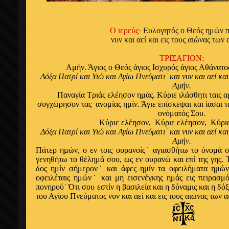
Ο ιερεύς·
Ευλογητός ο Θεός ημών π
νυν και αεί και εις τους αιώνας των
ΤΡΙΣΑΓΙΟΝ:
Αμήν. Άγιος ο Θεός άγιος Ισχυρός άγιος Αθάνατ
Δόξα Πατρί και Υιώ και Αγίω Πνεύματι˙ και νυν και αεί κα
Αμήν.
Παναγία Τριάς ελέησον ημάς. Κύριε ιλάσθητι ταις 
συγχώρησον τας ανομίας ημίν. Άγιε επίσκεψαι και ίασαι 
ονόματός Σου.
Κύριε ελέησον, Κύριε ελέησον, Κύρι
Δόξα Πατρί και Υιώ και Αγίω Πνεύματι˙ και νυν και αεί κα
Αμήν.
Πάτερ ημών, ο εν τοις ουρανοίς˙ αγιασθήτω το όνομά 
γενηθήτω το θέλημά σου, ως εν ουρανώ και επί της γης. 
δος ημίν σήμερον˙ και άφες ημίν τα οφειλήματα ημών
οφειλέταις ημών˙ και μη εισενέγκης ημάς εις πειρασμ
πονηρού˙ Ότι σου εστίν η βασιλεία και η δύναμις και η δό
του Αγίου Πνεύματος νυν και αεί και εις τους αιώνας των 