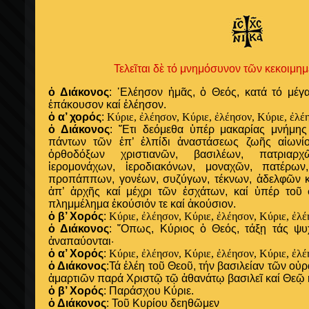
Τελεῖται δὲ τό μνημόσυνον τῶν κεκοιμη
ὁ Διάκονος
: ᾽Ελέησον ἡμᾶς, ὁ Θεός, κατά τό μέγ
ἐπάκουσον καί ἐλέησον.
ὁ α’ χορός
:
Κύριε, ἐλέησον,
Κύριε, ἐλέησον,
Κύριε, ἐλέ
ὁ Διάκονος
: ῎Ετι δεόμεθα ὑπέρ μακαρίας μνήμη
πάντων τῶν ἐπ’ ἐλπίδι ἀναστάσεως ζωῆς αἰωνί
ὀρθοδόξων χριστιανῶν, βασιλέων, πατριαρχ
ἱερομονάχων, ἱεροδιακόνων, μοναχῶν, πατέρω
προπάππων, γονέων, συζύγων, τέκνων, ἀδελφῶν 
ἀπ’ ἀρχῆς καί μέχρι τῶν ἐσχάτων, καί ὑπέρ τοῦ
πλημμέλημα ἑκούσιόν τε καί ἀκούσιον.
ὁ β’ Χορός
:
Κύριε, ἐλέησον,
Κύριε, ἐλέησον,
Κύριε, ἐλ
ὁ Διάκονος
: ῞Οπως, Κύριος ὁ Θεός, τάξῃ τάς ψυ
ἀναπαύονται·
ὁ α’ Χορός
:
Κύριε, ἐλέησον,
Κύριε, ἐλέησον,
Κύριε, ἐλ
ὁ Διάκονος
:Τά ἐλέη τοῦ Θεοῦ, τήν βασιλείαν τῶν οὐ
ἁμαρτιῶν παρά Χριστῷ τῷ ἀθανάτῳ βασιλεῖ καί Θεῷ
ὁ β’ Χορός
: Παράσχου Κύριε.
ὁ Διάκονος
: Τοῦ Κυρίου δεηθῶμεν