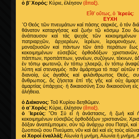
ὁ β’ Χορός
: Κύριε, ἐλέησον
(ἅπαξ).
Εἶθ’ οὕτως, ὁ ῾
Ιερεύς
:
ΕΥΧΗ
῾Ο Θεός τῶν πνευμάτων καί πάσης σαρκός, ὁ τόν δι
θάνατον καταργήσας καί ζωήν τῷ κόσμῳ Σου δωρ
ἀνάπαυσον καί τάς ψυχάς τῶν κεκοιμημένων
πατριαρχῶν, ἀρχιερέων, ἱερέων, ἱερομονάχων,
μοναζουσῶν καί πάντων τῶν ἀπό περάτων ἕως 
κεκοιμημένων εὐσεβῶς ὀρθοδόξων χριστιανῶν
πάππων, προπάππων, γονέων, συζύγων, τέκνων, ἀ
ἐν τόπῳ φωτεινῷ, ἐν τόπῳ χλοερῷ, ἐν τόπῳ ἀναψύ
λύπη καί στεναγμός· πᾶν ἁμάρτημα τό παρ’ αὐτῶν 
διανοίᾳ, ὡς ἀγαθός καί φιλάνθρωπος Θεός, συ
ἄνθρωπος, ὅς ζήσεται ἐπί τῆς γῆς καί οὐχ ἁμαρτ
ἁμαρτίας ὑπάρχεις· ἡ δικαιοσύνη Σου δικαιοσύνη εἰς
ἀλήθεια.
ὁ Διάκονος
: Τοῦ Κυρίου δεηθῶμεν.
ὁ α’ Χορός
: Κύριε, ἐλέησον
(ἅπαξ).
ὁ ῾Ιερεύς
: ῞Οτι Σύ εἶ ἡ ἀνάστασις, ἡ ζωή καί
κεκοιμημένων εὐσεβῶς ὀρθοδόξων χριστιανῶν, Χριστ
δόξαν ἀναπέμπομεν, σὺν τῷ ἀνάρχῳ σου Πατρί, καὶ 
ζωοποιῷ σου Πνεύματι, νῦν καὶ ἀεὶ καὶ εἰς τοὺς αἰῶν
οἱ Χοροί ἐναλλάξ
: Αἰωνία ἡ μνήμη, Αἰωνία ἡ μνήμη,