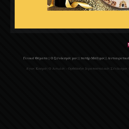
Γενικά Θέματα |
Ο Σύνδεσμός μας |
πατήρ Μάξιμος |
Αντιαιρετικά
Άγιος Κοσμάς Ο Αιτωλός - Ορθόδοξος Ιεραποστολικός Σύνδεσμος