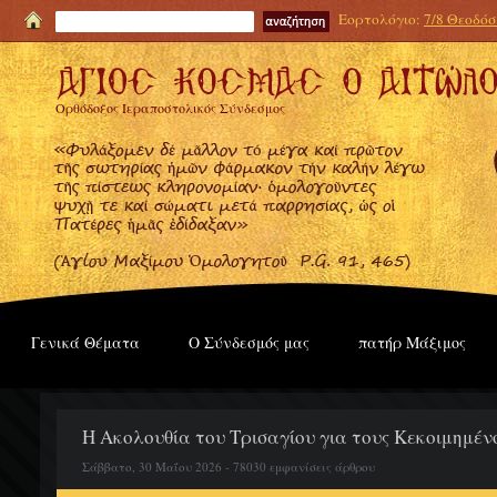
Εορτολόγιο:
7/8 Θεοδόσι
Ορθόδοξος Ιεραποστολικός Σύνδεσμος
Γενικά Θέματα
Ο Σύνδεσμός μας
πατήρ Μάξιμος
Η Ακολουθία του Τρισαγίου για τους Κεκοιμημέν
Σάββατο, 30 Μαΐου 2026 - 78030 εμφανίσεις άρθρου