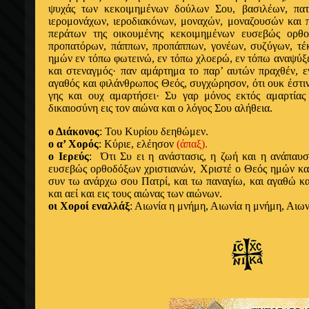
ψυχάς των κεκοιμημένων δούλων Σου, βασιλέων, πατρ
ιερομονάχων, ιεροδιακόνων, μοναχών, μοναζουσών και
περάτων της οικουμένης κεκοιμημένων ευσεβώς ορθο
προπατόρων, πάππων, προπάππων, γονέων, συζύγων, τέ
ημών εν τόπω φωτεινώ, εν τόπω χλοερώ, εν τόπω αναψύξ
και στεναγμός· παν αμάρτημα το παρ’ αυτών πραχθέν, ε
αγαθός και φιλάνθρωπος Θεός, συγχώρησον, ότι ουκ έστιν
γης και ουχ αμαρτήσει· Συ γαρ μόνος εκτός αμαρτίας
δικαιοσύνη εις τον αιώνα και ο λόγος Σου αλήθεια.
ο Διάκονος
: Του Κυρίου δεηθώμεν.
ο α’ Χορός
: Κύριε, ελέησον
(άπαξ).
ο Ιερεύς
:
Ό
τι Συ ει η ανάστασις, η ζωή και η ανάπαυ
ευσεβώς ορθοδόξων χριστιανών, Χριστέ ο Θεός ημών και
συν τω ανάρχω σου Πατρί, και τω παναγίω, και αγαθώ κ
και αεί και εις τους αιώνας των αιώνων.
οι Χοροί εναλλάξ
: Αιωνία η μνήμη, Αιωνία η μνήμη, Αιω