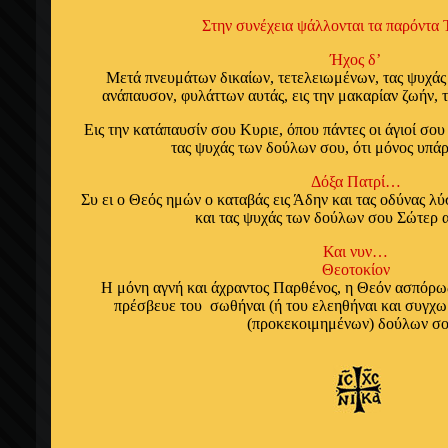
Στην συνέχεια ψάλλονται τα παρόντα 
Ήχος δ’
Μετά πνευμάτων δικαίων, τετελειωμένων, τας ψυχά
ανάπαυσον, φυλάττων αυτάς, εις την μακαρίαν ζωήν, 
Εις την κατάπαυσίν σου Κυριε, όπου πάντες οι άγιοί σου
τας ψυχάς των δούλων σου, ότι μόνος υπάρ
Δόξα Πατρί…
Συ ει ο Θεός ημών ο καταβάς εις Άδην και τας οδύνας λ
και τας ψυχάς των δούλων σου Σώτερ 
Και νυν…
Θεοτοκίον
Η μόνη αγνή και άχραντος Παρθένος, η Θεόν ασπόρω
πρέσβευε του σωθήναι (ή του ελεηθήναι και συγχω
(προκεκοιμημένων) δούλων σ