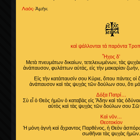
Λαός·
Ἀμήν.
καὶ ψάλλονται τά παρόντα Τροπ
Ἦχος δ’
Μετὰ πνευμάτων δικαίων, τετελειωμένων, τὰς ψυχ
ἀνάπαυσον, φυλάττων αὐτάς, εἰς τὴν μακαρίαν ζωήν,
Εἰς τὴν κατάπαυσίν σου Κύριε, ὅπου πάντες οἱ 
ἀνάπαυσον καὶ τὰς ψυχὰς τῶν δούλων σου, ὅτι μ
Δόξα Πατρί…
Σὺ εἶ ὁ Θεὸς ἡμῶν ὁ καταβὰς εἰς Ἅδην καὶ τὰς ὀδύν
αὐτὸς καὶ τὰς ψυχὰς τῶν δούλων σου Σῶ
Καὶ νῦν…
Θεοτοκίον
Ἡ μόνη ἁγνὴ καὶ ἄχραντος Παρθένος, ἡ Θεὸν ἀσπόρ
σωθῆναι τὰς ψυχὰς ἡμῶν