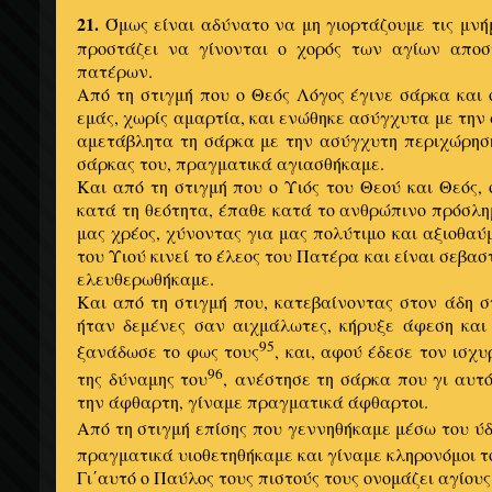
21.
Όμως είναι αδύνατο να μη γιορτάζουμε τις μνή
προστάζει να γίνονται ο χορός των αγίων απο
πατέρων.
Από τη στιγμή που ο Θεός Λόγος έγινε σάρκα και 
εμάς, χωρίς αμαρτία, και ενώθηκε ασύγχυτα με την
αμετάβλητα τη σάρκα με την ασύγχυτη περιχώρηση
σάρκας του, πραγματικά αγιασθήκαμε.
Και από τη στιγμή που ο Υιός του Θεού και Θεός, 
κατά τη θεότητα, έπαθε κατά το ανθρώπινο πρόσλη
μας χρέος, χύνοντας για μας πολύτιμο και αξιοθαύ
του Υιού κινεί το έλεος του Πατέρα και είναι σεβα
ελευθερωθήκαμε.
Και από τη στιγμή που, κατεβαίνοντας στον άδη σ
ήταν δεμένες σαν αιχμάλωτες, κήρυξε άφεση και
95
ξανάδωσε το φως τους
, και, αφού έδεσε τον ισχ
96
της δύναμης του
, ανέστησε τη σάρκα που γι αυτ
την άφθαρτη, γίναμε πραγματικά άφθαρτοι.
Από τη στιγμή επίσης που γεννηθήκαμε μέσω του ύ
πραγματικά υιοθετηθήκαμε και γίναμε κληρονόμοι τ
Γι΄αυτό ο Παύλος τους πιστούς τους ονομάζει αγίους