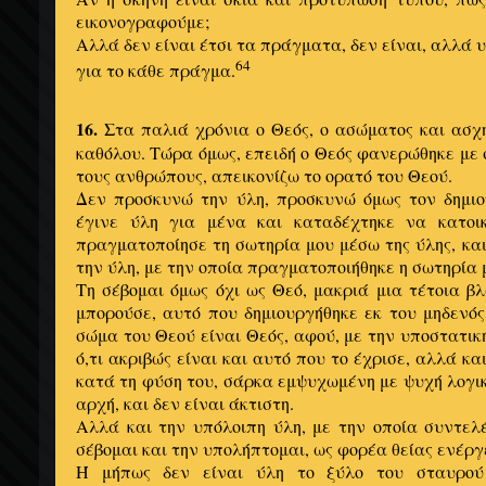
εικονογραφούμε;
Αλλά δεν είναι έτσι τα πράγματα, δεν είναι, αλλά
64
για το κάθε πράγμα.
16.
Στα παλιά χρόνια ο Θεός, ο ασώματος και ασχη
καθόλου. Τώρα όμως, επειδή ο Θεός φανερώθηκε με 
τους ανθρώπους, απεικονίζω το ορατό του Θεού.
Δεν προσκυνώ την ύλη, προσκυνώ όμως τον δημιο
έγινε ύλη για μένα και καταδέχτηκε να κατοι
πραγματοποίησε τη σωτηρία μου μέσω της ύλης, κα
την ύλη, με την οποία πραγματοποιήθηκε η σωτηρία 
Τη σέβομαι όμως όχι ως Θεό, μακριά μια τέτοια β
μπορούσε, αυτό που δημιουργήθηκε εκ του μηδενός,
σώμα του Θεού είναι Θεός, αφού, με την υποστατικ
ό,τι ακριβώς είναι και αυτό που το έχρισε, αλλά κ
κατά τη φύση του, σάρκα εμψυχωμένη με ψυχή λογικ
αρχή, και δεν είναι άκτιστη.
Αλλά και την υπόλοιπη ύλη, με την οποία συντελ
σέβομαι και την υπολήπτομαι, ως φορέα θείας ενέργε
Ή μήπως δεν είναι ύλη το ξύλο του σταυρού 