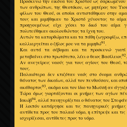
Προσκυνώ την εικόνα του Χριστού ως σαρκωμένου 
των ανθρώπων, της Θεοτόκου, ως μητέρας του Υιο
φίλων του Θεού, οι οποίοι αντιστάθηκαν στην αμα
τους και μιμήθηκαν το Χριστό χύνοντας το αίμα 
προηγουμένως είχε χύσει το δικό του αίμα γ
πολιτεύθηκαν ακολουθώντας τα ίχνη του.
Αυτών τα κατορθώματα και τα πάθη ζωγραφίζω, επε
91
καλλιεργείται ο ζήλος μου να τα μιμηθώ
.
Και αυτά τα σέβομαι και τα προσκυνώ
γιατί 
·
92
μεταβαίνει στο πρωτότυπο, λέει ο θειος Βασίλειος
.
Αν ανεγείρεις ναούς για τους αγίους του Θεού, 
τους.
Παλαιότερα δεν κτιζόταν ναός στο όνομα ανθρώ
θάνατος των δικαίων, αλλά τον πενθούσαν, και οπο
93
ακάθαρτος
, ακόμα και τον ίδιο το Μωϋσή αν άγγιζε
Τώρα όμως γιορτάζονται οι μνήμες των αγίων πέ
94
Ιακώβ
, αλλά πανηγυρίζεται ο θάνατος του Στεφάν
Ή λοιπόν κατάργησε και τις πανηγυρικές μνήμες
αντίθετα προς τον παλαιό νόμο, η επίτρεψε και τις 
ισχυρίζεσαι, αντίθετες προς το νόμο.