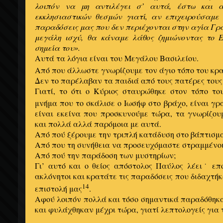
λοιπόν να μη αντιλέγει σ’ αυτά, έστω και α
εκκλησιαστικών θεσμών γιατί, αν επιχειρούσαμε
παραδόσεις μας που δεν περιέχονται στην αγία Γρα
μεγάλη ισχύ, θα κάναμε λάθος ζημιώνοντας το 
σημεία του».
Αυτά τα λόγια είναι του Μεγάλου Βασιλείου.
Από που άλλωστε γνωρίζουμε τον άγιο τόπο του κρ
Δεν το παρέλαβαν τα παιδιά από τους πατέρες του
Γιατί, το ότι ο Κύριος σταυρώθηκε στον τόπο το
μνήμα που το σκάλισε ο Ιωσήφ στο βράχο, είναι γρ
είναι εκείνα που προσκυνούμε τώρα, τα γνωρίζο
και πολλά αλλά παρόμοια με αυτά.
Από πού ξέρουμε την τριπλή κατάδυση στο βάπτισμ
Από που τη συνήθεια να προσευχόμαστε στραμμένοι
Από πού την παράδοση των μυστηρίων;
Γι’ αυτό και ο θείος απόστολος Παύλος λέει˙ επ
ακλόνητοι και κρατάτε τις παραδόσεις που διδαχτήκ
14
επιστολή μας
.
Αφού λοιπόν πολλά και τόσο σημαντικά παραδόθηκ
και φυλάχθηκαν μέχρι τώρα, γιατί λεπτολογείς για τ