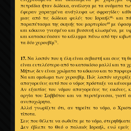
πετράδια ήταν δώδεκα, ανάλογα με τα ονόματα των
έφεραν χαραγμένα ανάγλυφα ως σφραγίδες
κάθε
·
μιας από τις δώδεκα φυλές του Ισραήλ
και πά
68
·
παραπέτασμα της σκηνής του μαρτυρίου
με ύφασμ
69
και κόκκινο γνεσμένο και βυσσινή κλωσμένο, με υ
και κατασκεύασαν το κάλυμμα πάνω από την κιβωτ
τα δύο χερουβίμ
.
71
17.
Να λοιπόν που η ύλη είναι σεβαστή και σεις τη θ
είναι ευτελέστερο από το κατσικίσιο μαλλί και τα 
Μήπως δεν είναι χρώματα το κόκκινο και το πορφυρέ
Να και ομοίωμα των χερουβίμ. Πώς λοιπόν ισχυρίζε
απαγορεύεις αυτό που ο νόμος πρόσταξε να κάνουμ
Αν εξαιτίας του νόμου απαγορεύεις τις εικόνες, κ
αργία του Σαββάτου και να περιτέμνεσαι, γιατί 
ανυποχώρητα.
Αλλά γνωρίζετε ότι, αν τηρείτε το νόμο, ο Χρισ
τίποτα.
Σεις που θέλετε να σωθείτε με το νόμο, στερηθήκατε
Δεν έβλεπε το Θεό ο παλαιός Ισραήλ, ενώ εμεί