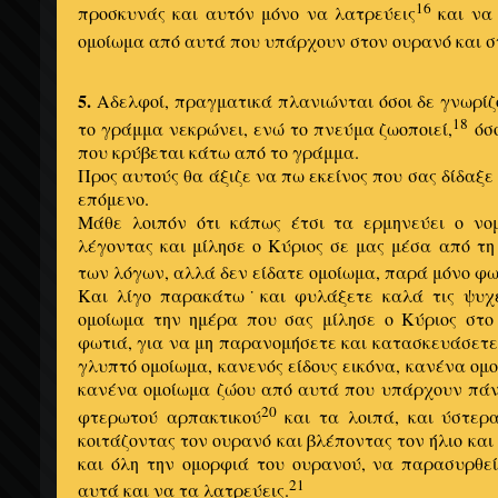
16
προσκυνάς και αυτόν μόνο να λατρεύεις
και να 
ομοίωμα από αυτά που υπάρχουν στον ουρανό και στ
5.
Αδελφοί, πραγματικά πλανιώνται όσοι δε γνωρίζο
18
το γράμμα νεκρώνει, ενώ το πνεύμα ζωοποιεί,
όσο
που κρύβεται κάτω από το γράμμα.
Προς αυτούς θα άξιζε να πω εκείνος που σας δίδαξε 
επόμενο.
Μάθε λοιπόν ότι κάπως έτσι τα ερμηνεύει ο νο
λέγοντας και μίλησε ο Κύριος σε μας μέσα από τ
των λόγων, αλλά δεν είδατε ομοίωμα, παρά μόνο φω
Και λίγο παρακάτω˙και φυλάξετε καλά τις ψυχέ
ομοίωμα την ημέρα που σας μίλησε ο Κύριος στ
φωτιά, για να μη παρανομήσετε και κατασκευάσετε
γλυπτό ομοίωμα, κανενός είδους εικόνα, κανένα ομ
κανένα ομοίωμα ζώου από αυτά που υπάρχουν πάν
20
φτερωτού αρπακτικού
και τα λοιπά, και ύστερ
κοιτάζοντας τον ουρανό και βλέποντας τον ήλιο και
και όλη την ομορφιά του ουρανού, να παρασυρθεί
21
αυτά και να τα λατρεύεις.