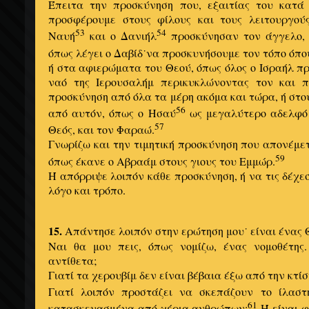
Έπειτα την προσκύνηση που, εξαιτίας του κατά
προσφέρουμε στους φίλους και τους λειτουργού
53
54
Ναυή
και ο Δανιήλ
προσκύνησαν τον άγγελο, 
όπως λέγει ο Δαβίδ˙να προσκυνήσουμε τον τόπο όπο
ή στα αφιερώματα του Θεού, όπως όλος ο Ισραήλ πρ
ναό της Ιερουσαλήμ περικυκλώνοντας τον και π
προσκύνηση από όλα τα μέρη ακόμα και τώρα, ή στο
56
από αυτόν, όπως ο Ησαύ
ως μεγαλύτερο αδελφό 
57
Θεός, και τον Φαραώ.
Γνωρίζω και την τιμητική προσκύνηση που απονέμ
59
όπως έκανε ο Αβραάμ στους γιους του Εμμώρ.
Ή απόρριψε λοιπόν κάθε προσκύνηση, ή να τις δέχε
λόγο και τρόπο.
15.
Απάντησε λοιπόν στην ερώτηση μου˙ είναι ένας Θ
Ναι θα μου πεις, όπως νομίζω, ένας νομοθέτης.
αντίθετα;
Γιατί τα χερουβίμ δεν είναι βέβαια έξω από την κτίσ
Γιατί λοιπόν προστάζει να σκεπάζουν το ίλαστ
61
κατασκευασμένα από χέρια ανθρώπων;
Ή είναι φ