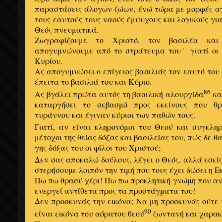
παραστάσεις άλογων ζώων, ένώ τώρα με μορφές αγ
τους εαυτούς τους ναούς έμψυχους και λογικούς γι
Θεός πνευματικά.
Ζωγραφίζουμε το Χριστό, τον βασιλέα κα
απογυμνώνουμε από το στράτευμα του˙ γιατί οι ά
Κυρίου.
Ας απογυμνώσει ο επίγειος βασιλιάς τον εαυτό του
έπειτα το βασιλιά του και Κύριο.
86
Ας βγάλει πρώτα αυτός τη βασιλική αλουργίδα
κα
καταργήσει το σεβασμό προς εκείνους που θρ
τυράννου και έγιναν κύριοι των παθών τους.
Γιατί, αν είναι κληρονόμοι του Θεού και συγκλη
μέτοχοι της θείας δόξας και βασιλείας του, πώς δε θα
γης δόξας του οι φίλοι του Χριστού;
Δεν σας αποκαλώ δούλους, λέγει ο Θεός, αλλά εσείς
στερήσουμε λοιπόν την τιμή που τους έχει δώσει η Ε
Πω πω θρασύ χέρι! Πω πω προκλητική γνώμη που αν
ενεργεί αντίθετα προς τα προστάγματα του!
Δεν προσκυνάς την εικόνα; Να μη προσκυνάς ούτε τ
90
είναι εικόνα του αόρατου θεού
ζωντανή και χαρακ