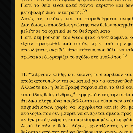
Γιατί το θείο είναι κατά πάντα άτρεπτο και δε
39
μεταβολή ή σκιά μετατροπής.
Αυτές τις εικόνες και τα παραδείγματα ονομά
Διονύσιος, ο σπουδαίος γνώστης των θείων πραγμάτω
μελέτησε τα σχετικά με το Θεό πράγματα.
Γιατί στη βούληση του Θεού ήταν αποτυπωμένα κ
είχαν προορισθεί από αυτόν, πριν από τη δημι
οπωσδήποτε, ακριβώς όπως κάποιος που θέλει να κτί
40
πρώτα και ζωγραφίζει το σχέδιο στο μυαλό του.
11.
Υπάρχουν επίσης και εικόνες των αοράτων κα
οποία αποτυπώνονται σωματικά για να κατανοηθού
Άλλωστε και η θεία Γραφή παρουσιάζει το Θεό και
41
και ο ίδιος θείος άνδρας,
ερμηνεύοντας την αιτία 
ότι δικαιολογημένα προβάλλονται οι τύποι των ατ
ασχημάτιστων, χωρίς να ισχυρίζεται κανείς ότι μό
αναλογία που δεν μπορεί να ανάγεται άμεσα προς τ
ανάγκη από γνώριμες και προσαρμοσμένες στη φύσ
Αφού λοιπόν ο θείος Λόγος, φροντίζοντας για 
θέλοντας από παντού να βοηθήσει την αναγωγική μ