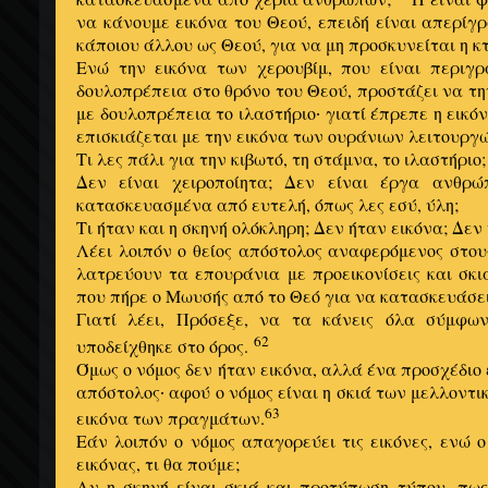
να κάνουμε εικόνα του Θεού, επειδή είναι απερίγρ
κάποιου άλλου ως Θεού, για να μη προσκυνείται η κ
Ενώ την εικόνα των χερουβίμ, που είναι περιγ
δουλοπρέπεια στο θρόνο του Θεού, προστάζει να τη
με δουλοπρέπεια το ιλαστήριο
γιατί έπρεπε η εικό
·
επισκιάζεται με την εικόνα των ουράνιων λειτουργ
Τι λες πάλι για την κιβωτό, τη στάμνα, το ιλαστήριο;
Δεν είναι χειροποίητα; Δεν είναι έργα ανθρώ
κατασκευασμένα από ευτελή, όπως λες εσύ, ύλη;
Τι ήταν και η σκηνή ολόκληρη; Δεν ήταν εικόνα; Δεν 
Λέει λοιπόν ο θείος απόστολος αναφερόμενος στους
λατρεύουν τα επουράνια με προεικονίσεις και σκ
που πήρε ο Μωυσής από το Θεό για να κατασκευάσει
Γιατί λέει, Πρόσεξε, να τα κάνεις όλα σύμφ
62
υποδείχθηκε στο όρος.
Όμως ο νόμος δεν ήταν εικόνα, αλλά ένα προσχέδιο 
απόστολος
αφού ο νόμος είναι η σκιά των μελλοντικ
·
63
εικόνα των πραγμάτων.
Εάν λοιπόν ο νόμος απαγορεύει τις εικόνες, ενώ ο
εικόνας, τι θα πούμε;
Αν η σκηνή είναι σκιά και προτύπωση τύπου, πως