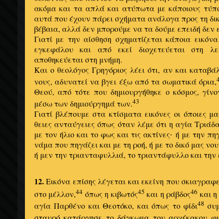
ακόμα και τα απλά και ατύπωτα με κάποιους τύπο
αυτά που έχουν πάρει σχήματα ανάλογα προς τη δικ
βέβαια, αλλά δεν μπορούμε να τα δούμε επειδή δεν 
Γιατί με την αίσθηση σχηματίζεται κάποια εικόν
εγκεφάλου και από εκεί διοχετεύεται στη λε
αποθηκεύεται στη μνήμη.
Και ο θεολόγος Γρηγόριος λέει ότι, αν και καταβά
νους, αδυνατεί να βγει έξω από τα σωματικά όρια,
Θεού, από τότε που δημιουργήθηκε ο κόσμος, γίν
43
μέσω των δημιούργημά των.
Γιατί βλέπουμε στα κτίσματα εικόνες οι όποιες 
θειες ανταύγειες όπως όταν λέμε ότι η αγία Τριάδα
με τον ήλιο και το φως και τις ακτίνες
ή με την πηγ
·
νάμα που πηγάζει και με τη ροή, ή με το δικό μας νου
ή μεν την τριανταφυλλιά, το τριαντάφυλλο και την 
12.
Εικόνα επίσης λέγεται και εκείνη που σκιαγραφε
44
45
46
στο μέλλον,
όπως η κιβωτός
και η ράβδος
και η
48
αγία Παρθένο και Θεοτόκο, και όπως το φίδι
συμ
σταυρό κατάργησε το δάγκωμα του αρχέκακου φιδ