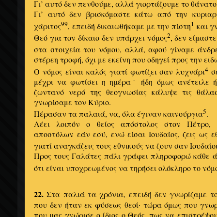
Γι’ αυτό δεν πενθούμε, αλλά γιορτάζουμε το θάνατο
Γι’ αυτό δεν βρισκόμαστε κάτω από την κυριαρ
99
1
χάριτος
, επειδή δικαιωθήκαμε με την πίστη
και γ
2
Θεό για τον δίκαιο δεν υπάρχει νόμος
, δεν είμαστ
στα στοιχεία του νόμου, αλλά, αφού γίναμε άνδρ
στέρεη τροφή, όχι με εκείνη που οδηγεί προς την ει
4
Ο νόμος είναι καλός γιατί φωτίζει σαν λυχνάρι
σε
μέχρι να φωτίσει η ημέρα˙ ήδη όμως ανέτειλε ήλ
ζωντανό νερό της θεογνωσίας κάλυψε τις θάλα
γνωρίσαμε τον Κύριο.
5
Πέρασαν τα παλαιά, να, όλα έγιναν καινούργια
.
Λέει λοιπόν ο θείος απόστολος στον Πέτρο,
αποστόλων εάν εσύ, ενώ είσαι Ιουδαίος, ζεις ως εθ
γιατί αναγκάζεις τους εθνικούς να ζουν σαν Ιουδαίο
Προς τους Γαλάτες πάλι γράφει πληροφορώ κάθε ά
ότι είναι υποχρεωμένος να τηρήσει ολόκληρο το νόμ
22.
Στα παλιά τα χρόνια, επειδή δεν γνωρίζαμε το
που δεν ήταν εκ φύσεως θεοί
τώρα όμως που γνωρ
·
που μας γνώρισε ο ίδιος ο Θεός, πως να επιστρέψο