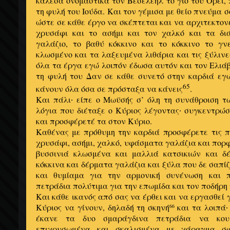
κάλεσα ονομαστικά τον Βεσελεήλ το γιο του Ορεί, 
τη φυλή του Ιούδα. Και τον γέμισα με θείο πνεύμα σ
ώστε σε κάθε έργο να σκέπτεται και να αρχιτεκτον
χρυσάφι και το ασήμι και τον χαλκό και τα δι
γαλάζιο, το βαθύ κόκκινο και το κόκκινο το γν
κλωσμένο και τα λαξευμένα λιθάρια και τις ξύλινε
όλα τα έργα εγώ λοιπόν έδωσα αυτόν και τον Ελιάβ
τη φυλή του Δαν σε κάθε συνετό στην καρδιά εγ
65
κάνουν όλα όσα σε πρόσταξα να κάνεις
.
Και πάλι
είπε ο Μωϋσής σ’ όλη τη συνάθροιση τ
·
λόγια που διέταξε ο Κύριος λέγοντας
συγκεντρώσ
·
και προσφέρετέ τα στον Κύριο.
Καθένας με πρόθυμη την καρδιά προσφέρετε τις π
χρυσάφι, ασήμι, χαλκό, υφάσματα γαλάζια και πορφ
βυσσινιά κλωσμένα και μαλλιά κατσικιών και δ
κόκκινα και δέρματα γαλάζια και ξύλα που δε σαπίζ
και θυμίαμα για την αρμονική συνένωση και 
πετράδια πολύτιμα για την επωμίδα και τον ποδήρη
Και κάθε ικανός από σας να έρθει και να εργασθεί 
Κύριος να γίνουν, δηλαδή τη σκηνή
και τα λοιπά
66
·
έκανε τα δυο σμαράγδινα πετράδια να κο
επιχρυσωμένα και σκαλισμένα με χάραγμα σφ