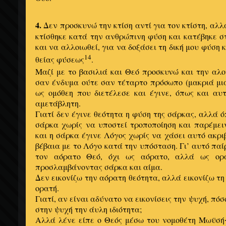
4.
Δεν προσκυνώ την κτίση αντί για τον κτίστη, αλλ
κτίσθηκε κατά την ανθρώπινη φύση και κατέβηκε στ
και να αλλοιωθεί, για να δοξάσει τη δική μου φύση 
14
θείας φύσεως
.
Μαζί με το βασιλιά και Θεό προσκυνώ και την αλο
σαν ένδυμα ούτε σαν τέταρτο πρόσωπο (μακριά μι
ως ομόθεη που διετέλεσε και έγινε, όπως και αυτ
αμετάβλητη.
Γιατί δεν έγινε θεότητα η φύση της σάρκας, αλλά 
σάρκα χωρίς να υποστεί τροποποίηση και παρέμεινε
και η σάρκα έγινε Λόγος χωρίς να χάσει αυτό ακρι
βέβαια με το Λόγο κατά την υπόσταση. Γι’ αυτό παί
τον αόρατο Θεό, όχι ως αόρατο, αλλά ως ορ
προσλαμβάνοντας σάρκα και αίμα.
Δεν εικονίζω την αόρατη θεότητα, αλλά εικονίζω τ
ορατή.
Γιατί, αν είναι αδύνατο να εικονίσεις την ψυχή, πό
στην ψυχή την άυλη ιδιότητα;
Αλλά λένε είπε ο Θεός μέσω του νομοθέτη Μωϋσή