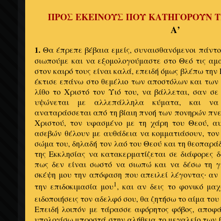
ΠΡΟΣ ΕΚΕΙΝΟΥΣ ΠΟΥ ΚΑΤΗΓΟΡΟΥΝ ΤΙ
Α’
1.
Θα έπρεπε βέβαια εμείς, συναισθανόμενοι πάντο
σιωπούμε και να εξομολογούμαστε στο Θεό τις αμ
στον καιρό τους είναι καλά, επειδή όμως βλέπω την 
έκτισε επάνω στο θεμέλιο των αποστόλων και των
λίθο το Χριστό τον Υιό του, να βάλλεται, σαν σ
υψώνεται με αλλεπάλληλα κύματα, και να
αναταράσσεται από τη βίαιη πνοή των πονηρών πνε
Χριστού, τον υφασμένο με τη χάρη του Θεού, α
ασεβών θέλουν με αυθάδεια να κομματιάσουν, τον 
σώμα του, δηλαδή τον λαό του Θεού και τη θεοπαρά
της Εκκλησίας να κατακερματίζεται σε διάφορες δ
πως δεν είναι σωστό να σιωπώ και να δέσω τη 
σκέψη μου την απόφαση που απειλεί λέγοντας
αν 
·
1
την επιδοκιμασία μου
, και αν δεις το φονικό μαχ
ειδοποιήσεις τον αδελφό σου, θα ζητήσω το αίμα του
Επειδή λοιπόν με τάρασσε αφόρητος φόβος, αποφά
υπολογίσω μπροστά στην αλήθεια το μεγαλείο των 