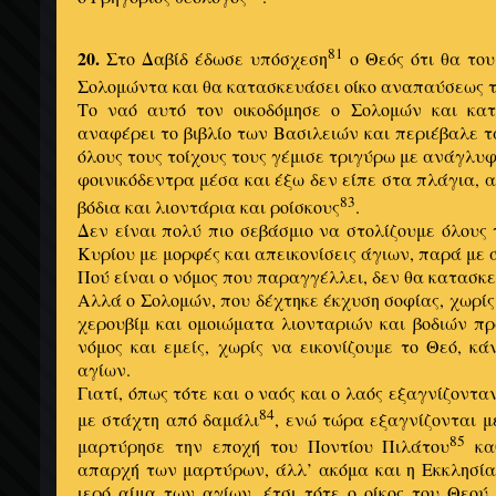
81
20.
Στο Δαβίδ έδωσε υπόσχεση
ο Θεός ότι θα του
Σολομώντα και θα κατασκευάσει οίκο αναπαύσεως 
Το ναό αυτό τον οικοδόμησε ο Σολομών και κατ
αναφέρει το βιβλίο των Βασιλειών και περιέβαλε τ
όλους τους τοίχους τους γέμισε τριγύρω με ανάγλυ
φοινικόδεντρα μέσα και έξω δεν είπε στα πλάγια, 
83
βόδια και λιοντάρια και ροίσκους
.
Δεν είναι πολύ πιο σεβάσμιο να στολίζουμε όλους 
Κυρίου με μορφές και απεικονίσεις άγιων, παρά με 
Πού είναι ο νόμος που παραγγέλλει, δεν θα κατασκ
Αλλά ο Σολομών, που δέχτηκε έκχυση σοφίας, χωρίς 
χερουβίμ και ομοιώματα λιονταριών και βοδιών π
νόμος και εμείς, χωρίς να εικονίζουμε το Θεό, κ
αγίων.
Γιατί, όπως τότε και ο ναός και ο λαός εξαγνίζοντ
84
με στάχτη από δαμάλι
, ενώ τώρα εξαγνίζονται μ
85
μαρτύρησε την εποχή του Ποντίου Πιλάτου
καθ
απαρχή των μαρτύρων, άλλ’ ακόμα και η Εκκλησία 
ιερό αίμα των αγίων, έτσι τότε ο οίκος του Θεού