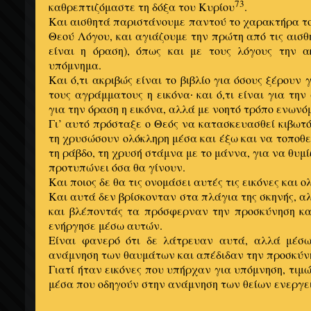
73
καθρεπτιζόμαστε τη δόξα του Κυρίου
.
Και αισθητά παριστάνουμε παντού το χαρακτήρα τ
Θεού Λόγου, και αγιάζουμε την πρώτη από τις αισθ
είναι η όραση), όπως και με τους λόγους την α
υπόμνημα.
Και ό,τι ακριβώς είναι το βιβλίο για όσους ξέρουν 
τους αγράμματους η εικόνα
και ό,τι είναι για την 
·
για την όραση η εικόνα, αλλά με νοητό τρόπο ενωνό
Γι’ αυτό πρόσταξε ο Θεός να κατασκευασθεί κιβωτ
τη χρυσώσουν ολόκληρη μέσα και έξω και να τοποθε
τη ράβδο, τη χρυσή στάμνα με το μάννα, για να θυμί
προτυπώνει όσα θα γίνουν.
Και ποιος δε θα τις ονομάσει αυτές τις εικόνες και 
Και αυτά δεν βρίσκονταν στα πλάγια της σκηνής, α
και βλέποντάς τα πρόσφερναν την προσκύνηση κα
ενήργησε μέσω αυτών.
Είναι φανερό ότι δε λάτρευαν αυτά, αλλά μέσ
ανάμνηση των θαυμάτων και απέδιδαν την προσκύν
Γιατί ήταν εικόνες που υπήρχαν για υπόμνηση, τιμώ
μέσα που οδηγούν στην ανάμνηση των θείων ενεργε