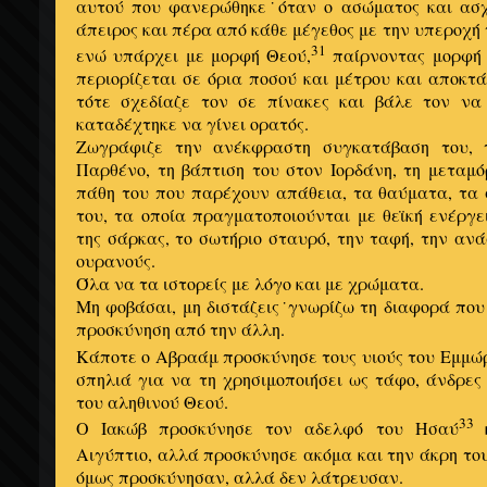
αυτού που φανερώθηκε˙όταν ο ασώματος και ασχ
άπειρος και πέρα από κάθε μέγεθος με την υπεροχή 
31
ενώ υπάρχει με μορφή Θεού,
παίρνοντας μορφή 
περιορίζεται σε όρια ποσού και μέτρου και αποκτ
τότε σχεδίαζε τον σε πίνακες και βάλε τον να
καταδέχτηκε να γίνει ορατός.
Ζωγράφιζε την ανέκφραστη συγκατάβαση του, 
Παρθένο, τη βάπτιση του στον Ιορδάνη, τη μεταμ
πάθη του που παρέχουν απάθεια, τα θαύματα, τα 
του, τα οποία πραγματοποιούνται με θεϊκή ενέργ
της σάρκας, το σωτήριο σταυρό, την ταφή, την αν
ουρανούς.
Όλα να τα ιστορείς με λόγο και με χρώματα.
Μη φοβάσαι, μη διστάζεις˙γνωρίζω τη διαφορά πο
προσκύνηση από την άλλη.
Κάποτε ο Αβραάμ προσκύνησε τους υιούς του Εμμώ
σπηλιά για να τη χρησιμοποιήσει ως τάφο, άνδρες
του αληθινού Θεού.
33
Ο Ιακώβ προσκύνησε τον αδελφό του Ησαύ
Αιγύπτιο, αλλά προσκύνησε ακόμα και την άκρη το
όμως προσκύνησαν, αλλά δεν λάτρευσαν.