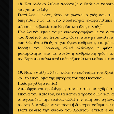
18.
Και δώδεκα λίθους πρόσταξε ο Θεός να πάρουν 
και για ποιο λόγο.
Γιατί λέει˙ ώστε, όταν σε ρωτάει ο γιός σου, τι 
διηγείσαι πως με θείο πρόσταγμα εξαφανίστηκε
74
πέρασε η κιβωτός του Κυρίου και όλος ο λαός
.
Πώς λοιπόν εμείς να μη εικονογραφήσουμε τα σωτ
του Χριστού του Θεού μας, ώστε, όταν με ρωτάει ο γ
του λέω ότι ο Θεός Λόγος έγινε άνθρωπος και μέσ
Ισραήλ τον Ιορδάνη, αλλά ολόκληρη η φύση
μακαριότητα, και με αυτόν η ανθρώπινη φύση α
ανέβηκε πιο πάνω από κάθε εξουσία και κάθισε στον 
19.
Ναι, εντάξει, λέει˙ κάνε το εικόνισμα του Χρισ
και το εικόνισμα της μητέρας του της Θεοτόκου.
Πόσο μεγάλη ατοπία!
Απερίφραστα ομολόγησες τον εαυτό σου εχθρό τω
εικόνα του Χριστού, κατά κανένα τρόπο όμως των α
απαγορεύεις την εικόνα, αλλά την τιμή των αγίων
αιώνες δεν τόλμησε να κάνει ή δεν προσπάθησε να 
Γιατί κάνεις την εικόνα του Χριστού, επειδή είνα