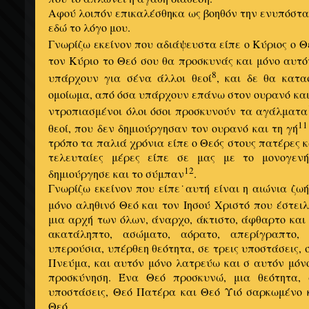
Αφού λοιπόν επικαλέσθηκα ως βοηθόν την ενυπόστα
εδώ το λόγο μου.
Γνωρίζω εκείνον που αδιάψευστα είπε ο Κύριος ο Θ
τον Κύριο το Θεό σου θα προσκυνάς και μόνο αυτό
8
υπάρχουν για σένα άλλοι θεοί
, και δε θα κατ
ομοίωμα, από όσα υπάρχουν επάνω στον ουρανό και
ντροπιασμένοι όλοι όσοι προσκυνούν τα αγάλματα
11
θεοί, που δεν δημιούργησαν τον ουρανό και τη γή
τρόπο τα παλιά χρόνια είπε ο Θεός στους πατέρες κ
τελευταίες μέρες είπε σε μας με το μονογεν
12
δημιούργησε και το σύμπαν
.
Γνωρίζω εκείνον που είπε˙αυτή είναι η αιώνια ζωή
μόνο αληθινό Θεό και τον Ιησού Χριστό που έστειλ
μια αρχή των όλων, άναρχο, άκτιστο, άφθαρτο και 
ακατάληπτο, ασώματο, αόρατο, απερίγραπτο, 
υπερούσια, υπέρθεη θεότητα, σε τρεις υποστάσεις, 
Πνεύμα, και αυτόν μόνο λατρεύω και σ αυτόν μόν
προσκύνηση. Ένα Θεό προσκυνώ, μια θεότητα,
υποστάσεις, Θεό Πατέρα και Θεό Υιό σαρκωμένο 
Θεό.