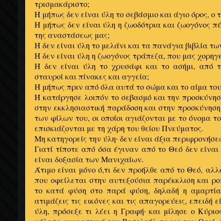
τρισμακάριστο;
Ή μήπως δεν είναι ύλη το σεβάσμιο και άγιο όρος, ο 
Ή μήπως δεν είναι ύλη η ζωοδότρια και ζωογόνος πέ
της αναστάσεως μας;
Ή δεν είναι ύλη το μελάνι και τα πανάγια βιβλία τ
Ή δεν είναι ύλη η ζωογόνος τράπεζα, που μας χορηγε
Ή δεν είναι ύλη το χρυσάφι και το ασήμι, από 
σταυροί και πίνακες και αγγεία;
Ή μήπως πριν από όλα αυτά το σώμα και το αίμα του
Ή κατάργησε λοιπόν το σεβασμό και την προσκύνη
στην εκκλησιαστική παράδοση και στην προσκύνηση
των φίλων του, οι οποίοι αγιάζονται με το όνομα τ
επισκιάζονται με τη χάρη του θείου Πνεύματος.
Μη κατηγορείς την ύλη
δεν είναι άξια περιφρονήσε
·
Γιατί τίποτε από όσα έγιναν από το Θεό δεν είναι
είναι δοξασία των Μανιχαίων.
Άτιμο είναι μόνο ό,τι δεν προήλθε από το Θεό, αλλ
που οφείλεται στην αυτεξούσια παρέκκλιση και ρ
το κατά φύση στο παρά φύση, δηλαδή η αμαρτία
ατιμάζεις τις εικόνες και τις απαγορεύεις, επειδή
ύλη, πρόσεξε τι λέει η Γραφή
και μίλησε ο Κύριο
·