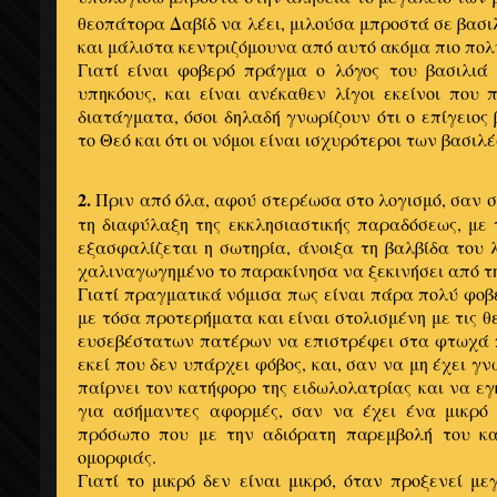
θεοπάτορα Δαβίδ να λέει, μιλούσα μπροστά σε βασι
και μάλιστα κεντριζόμουνα από αυτό ακόμα πιο πολ
Γιατί είναι φοβερό πράγμα ο λόγος του βασιλιά
υπηκόους, και είναι ανέκαθεν λίγοι εκείνοι που
διατάγματα, όσοι δηλαδή γνωρίζουν ότι ο επίγειος
το Θεό και ότι οι νόμοι είναι ισχυρότεροι των βασιλ
2.
Πριν από όλα, αφού στερέωσα στο λογισμό, σαν σε
τη διαφύλαξη της εκκλησιαστικής παραδόσεως, με 
εξασφαλίζεται η σωτηρία, άνοιξα τη βαλβίδα του
χαλιναγωγημένο το παρακίνησα να ξεκινήσει από τ
Γιατί πραγματικά νόμισα πως είναι πάρα πολύ φοβ
με τόσα προτερήματα και είναι στολισμένη με τις 
ευσεβέστατων πατέρων να επιστρέφει στα φτωχά 
εκεί που δεν υπάρχει φόβος, και, σαν να μη έχει γν
παίρνει τον κατήφορο της ειδωλολατρίας και να εγ
για ασήμαντες αφορμές, σαν να έχει ένα μικρό
πρόσωπο που με την αδιόρατη παρεμβολή του κα
ομορφιάς.
Γιατί το μικρό δεν είναι μικρό, όταν προξενεί με