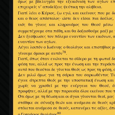
όμως με βδελυγμία την εξεικόνιση των αγίων επε
επιχειρείς ν’ αποδείξεις ψεύτικη την αλήθεια.
Γιατί λέει ο Κύριος, ζω εγώ, και εκείνους που με 
και ο θειος απόστολος
ώστε δεν είσαι πια δούλος,
·
υιός θα γίνεις και κληρονόμος του Θεού μέσω
συμμετέχουμε στα πάθη, και θα δοξασθούμε μαζί με 
Δεν ξεσήκωσες τον πόλεμο εναντίον των εικόνων,
εναντίον των αγίων.
Λέγει λοιπόν ο Ιωάννης ο θεολόγος και επιστήθιος μ
78
γίνουμε όμοιοι με αυτόν
.
Γιατί, όπως όταν ενώνεται το σίδερο με τη φωτιά δ
φύση του, αλλά ως προς την ένωση και την πυράκτω
αυτό που θεούται δε γίνεται Θεός ως προς τη φύση, 
Δεν μιλώ όμως για τη σάρκα του σαρκωθέντος Υ
έγινε άτρεπτα Θεός με την υποστατική ένωση και 
χωρίς να χρισθεί με την ενέργεια του Θεού, 
προφήτες, αλλά με την παρουσία όλου εκείνου που τ
Ότι όμως με τη θέωση και οι άγιοι γίνονται θεοί, μα
στάθηκε σε σύναξη θεών και ανάμεσα σε θεούς κρί
στέκεται ανάμεσα σε θεούς, κατανέμει τις αξίες, ό
80
ο Γρηγόριος θεολόγος
.