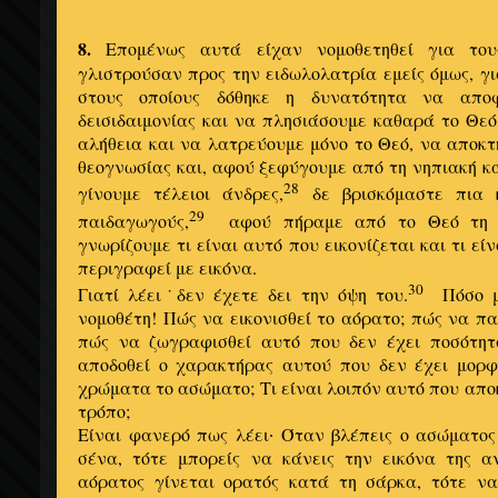
8.
Επομένως αυτά είχαν νομοθετηθεί για του
γλιστρούσαν προς την ειδωλολατρία εμείς όμως, γι
στους οποίους δόθηκε η δυνατότητα να απο
δεισιδαιμονίας και να πλησιάσουμε καθαρά το Θε
αλήθεια και να λατρεύουμε μόνο το Θεό, να αποκτ
θεογνωσίας και, αφού ξεφύγουμε από τη νηπιακή 
28
γίνουμε τέλειοι άνδρες,
δε βρισκόμαστε πια 
29
παιδαγωγούς,
αφού πήραμε από το Θεό τη δι
γνωρίζουμε τι είναι αυτό που εικονίζεται και τι εί
περιγραφεί με εικόνα.
30
Γιατί λέει˙δεν έχετε δει την όψη του.
Πόσο 
νομοθέτη! Πώς να εικονισθεί το αόρατο; πώς να π
πώς να ζωγραφισθεί αυτό που δεν έχει ποσότητ
αποδοθεί ο χαρακτήρας αυτού που δεν έχει μορ
χρώματα το ασώματο; Τι είναι λοιπόν αυτό που απο
τρόπο;
Είναι φανερό πως λέει
Όταν βλέπεις ο ασώματος
·
σένα, τότε μπορείς να κάνεις την εικόνα της 
αόρατος γίνεται ορατός κατά τη σάρκα, τότε να