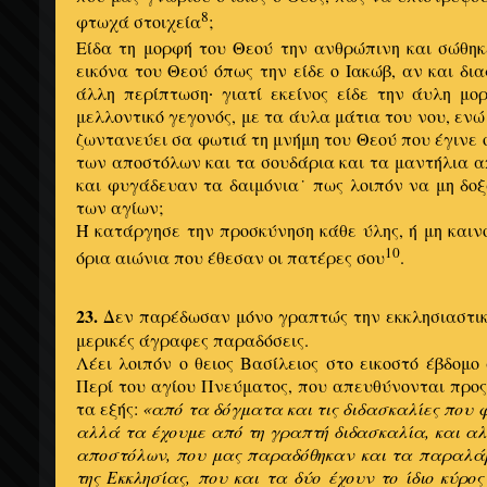
8
φτωχά στοιχεία
;
Είδα τη μορφή του Θεού την ανθρώπινη και σώθηκ
εικόνα του Θεού όπως την είδε ο Ιακώβ, αν και δι
άλλη περίπτωση
γιατί εκείνος είδε την άυλη μο
·
μελλοντικό γεγονός, με τα άυλα μάτια του νου, εν
ζωντανεύει σα φωτιά τη μνήμη του Θεού που έγινε 
των αποστόλων και τα σουδάρια και τα μαντήλια 
και φυγάδευαν τα δαιμόνια˙ πως λοιπόν να μη δοξά
των αγίων;
Ή κατάργησε την προσκύνηση κάθε ύλης, ή μη καινο
10
όρια αιώνια που έθεσαν οι πατέρες σου
.
23.
Δεν παρέδωσαν μόνο γραπτώς την εκκλησιαστική
μερικές άγραφες παραδόσεις.
Λέει λοιπόν ο θειος Βασίλειος στο εικοστό έβδομ
Περί του αγίου Πνεύματος, που απευθύνονται προς
τα εξής:
«από τα δόγματα και τις διδασκαλίες που 
αλλά τα έχουμε από τη γραπτή διδασκαλία, και α
αποστόλων, που μας παραδόθηκαν και τα παραλάβ
της Εκκλησίας, που και τα δύο έχουν το ίδιο κύρο