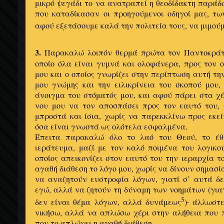
μικρό ψεγάδι το να ανατραπεί η θεοδίδακτη παράδ
που καταδίκασαν οι προηγούμενοι οδηγοί μας, τω
αφού εξετάσουμε καλά την πολιτεία τους, να μιμούμ
3.
Παρακαλώ λοιπόν θερμά πρώτα τον Παντοκράτ
οποίο όλα είναι γυμνά και ολοφάνερα, προς τον 
μου και ο οποίος γνωρίζει στην περίπτωση αυτή τη
μου γνώμης και την ειλικρίνεια του σκοπού μου,
άνοιγμα του στόματός μου, και αφού πάρει στα χ
νου μου να τον αποσπάσει προς τον εαυτό του,
μπροστά και ίσια, χωρίς να παρεκκλίνω προς εκε
όσα είναι γνωστά ως ολότελα εσφαλμένα.
Έπειτα παρακαλώ όλο το λαό του Θεού, το έθν
ιεράτευμα, μαζί με τον καλό ποιμένα του λογικο
οποίος απεικονίζει στον εαυτό του την ιεραρχία τ
αγαθή διάθεση το λόγο μου, χωρίς να δίνουν σημασία
να αναζητούν ευστροφία λόγων, γιατί σ’ αυτά δε
εγώ, αλλά να ζητούν τη δύναμη των νοημάτων (για
5
δεν είναι θέμα λόγων, αλλά δυνάμεως
)
άλλωστε
·
νικήσω, αλλά να απλώσω χέρι στην αλήθεια που π
που το απλώνει η αγαθή διάθεση.