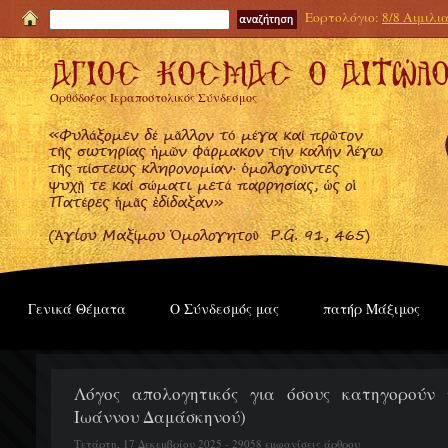
Εορτολόγιο:
8/8 Αιμιλι
Ορθόδοξος Ιεραποστολικός Σύνδεσμος
Γενικά Θέματα
Ο Σύνδεσμός μας
πατήρ Μάξιμος
Λόγος απολογητικός για όσους κατηγορούν τ
Ιωάννου Δαμάσκηνού)
Τετάρτη, 17 Δεκεμβρίου 2025 - 29058 εμφανίσεις άρθρου