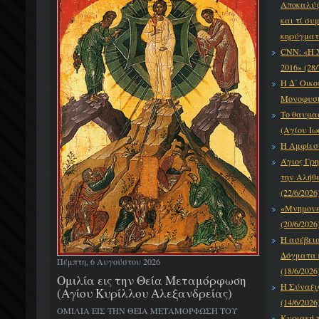
Αποκαλύψε
και τί συ
κηρύγματό
CNN: «Η 
2016» (28/
Η Δ΄ Οικο
Μονοφυσίτ
Το θαυμα
(Αγίου Ιω
Η Αμφίεση
Άγιος Γρη
την Αλήθε
(22/6/2026
«Μνημονεύ
(20/6/2026
Η ασέβει
Δόγματα κ
Πέμπτη, 6 Αυγούστου 2026
(18/6/2026
Ομιλία εις την Θεία Μεταμόρφωση
Η Σύναξι
(Αγίου Κυρίλλου Αλεξανδρείας)
(14/6/2026
ΟΜΙΛΙΑ ΕΙΣ ΤΗΝ ΘΕΙΑ ΜΕΤΑΜΟΡΦΩΣΗ ΤΟΥ
Κυριακή τ