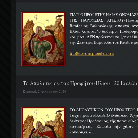
ΓΙΑΤΙ Ο ΠΡΟΦΗΤΗΣ ΗΛΙΑΣ ΟΝΟΜΑΖ
ΤΗΣ ΠΑΡΟΥΣΙΑΣ ΧΡΙΣΤΟΥ»Πρώτη 
Βασίλειος Βολουδάκης απαντά στ
Ηλίας λέγεται "ο δεύτερος Πρόδρομ
και γιατί ΔΕΝ πρόκειται να ξαναέλθε
την Δευτέρα Παρουσία του Κυρίου μας
Διαβάστε περισσότερα »
Το Απολυτίκιον του Προφήτου Ηλιού - 20 Ιουλίο
Κυριακή, 2 Αυγούστου 2026
ΤΟ ΑΠΟΛΥΤΙΚΙΟΝ ΤΟΥ ΠΡΟΦΗΤΟΥ Η
Ταχύ προκατάλαβε.Ὁ ἔνσαρκος Ἄγγε
δεύτερος Πρόδρομος, τῆς παρουσίας Χ
καταπέμψας, Ἐλισαίῳ τὴν χάριν, ν
καθαρίζει, δ...