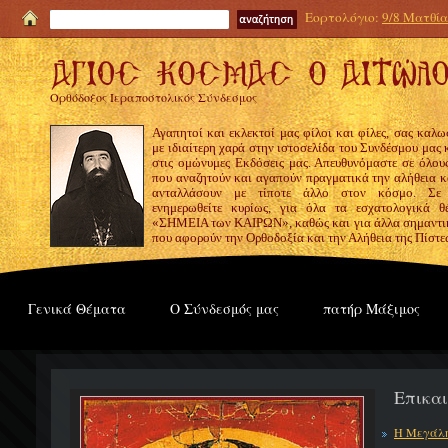
Εορτολόγιο:
9/8 Ματθία
Ορθόδοξος Ιεραποστολικός Σύνδεσμος
Αγαπητοί και εκλεκτοί μας φίλοι και φίλες, σας καλω
με ιδιαίτερη χαρά στην ιστοσελίδα του Συνδέσμου μας
στις ομώνυμες Εκδόσεις μας. Απευθυνόμαστε σε όλους
που αναζητούν και αγαπούν πραγματικά την αλήθεια κα
ανταλλάσουν με τίποτε άλλο στον κόσμο. Σε
ενημερωθείτε κυρίως, για όλα τα εσχατολογικά θ
«ΣΗΜΕΙΑ των ΚΑΙΡΩΝ», καθώς και για άλλα σημαντι
που αφορούν την Ορθοδοξία και την Αλήθεια της Πίστε
Γενικά Θέματα
Ο Σύνδεσμός μας
πατήρ Μάξιμος
Επικα
Η Μεγάλη