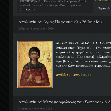
ΣΩΤΗΡΟΣ(Ἁγίου Κυρίλλου Ἀλεξανδρείας)Αὐτοί
πού καλά γνωρίζουν νά ἀγωνίζονται γιά ἕνα ...
Περισσότ
συνέχεια
(
)
Απολυτίκιον Αγίας Παρασκευής - 26 Ιουλίου
Σάββατο, 8 Αυγούστου 2026
ΑΠΟΛΥΤΙΚΙΟΝ ΑΓΙΑΣ ΠΑΡ
Ἀπολυτίκιον. Ἦχος α΄. Την σπουδ
εργασαμένη φερώνυμε, την ομώνυ
κεκλήρωσαι, Παρασκευή αθληφόρε
πρεσβεύεις υπέρ των ψυχών ημών. _
κατάλληλον, ἐργασαμένη φερώνυμε, τ
Διαβάστε περισσότερα »
Απολυτίκιον Μεταμορφώσεως του Σωτήρος - 6 
Πέμπτη, 6 Αυγούστου 2026