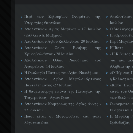
Περί των Σεβασμίων Ονομάτων της
Απολυτίκιο
Υπεραγίας Θεοτόκου
Ιουλίου
Απολυτίκιον Αγίας Μαρίνας - 17 Ιουλίου
Ο Διάλογος 
(ψάλλει ο π. Μάξιμος)
Η «Ορθοδοξί
Απολυτίκιον Αγίου Καλλινίκου -29 Ιουλίου
Περί Μαγείας
Απολυτίκιον Οσίας Ειρήνης της
Η Πίστη
Χρυσοβαλάντου - 28 Ιουλίου
«H Κιβωτός 
Απολυτίκιον Οσίου Νικοδήμου του
για μία ακ
Αγιορείτου -14 Ιουλίου
Αλήθεια της 
Η Ομολογία Πίστεως του Αγίου Νικοδήμου
«Ο Πύρινος Π
Απολυτίκιον Αγίου Μεγαλομάρτυρος
η Κόλαση και
Παντελεήμονος -27 Ιουλίου
«Κατά Ενωτ
Η θαυματουργή εικόνα της Παναγίας της
κατά του Οι
Τριχερούσας - Άγιον Όρος
των Εκκλησι
Απολυτίκιον Κοιμήσεως της Αγίας Άννης -
Οικουμεν
25 Ιουλίου
Ευαγγελίου 
Ποιοι είναι οι Μονοφυσίτες και γιατί
Η Μεγάλη π
λέγονται έτσι
Ορθοδοξίας