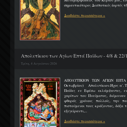
Μεταμορφώσεως τοῦ Κυρίου μας, εἶν
σημαντικότερες Δεσποτικές ἑορτές τῆ
Διαβάστε περισσότερα »
Απολυτίκιον των Αγίων Επτά Παίδων - 4/8 & 22/
Τρίτη, 4 Αυγούστου 2026
ΑΠΟΛΥΤΙΚΙΟΝ ΤΩΝ ΑΓΙΩΝ ΕΠΤΑ 
Οκτωβρίου) Απολυτίκιον.Ήχος α΄. Τη
Παίδες εν Εφέσω εκλάμψαντες, ε
χαρίτων του Πνεύματος, διέμειναν
φθοράς χρόνοις πολλοίς, την πα
πιστούμενοι τους κράζοντας, δόξα 
εξεγείραντι,...
Διαβάστε περισσότερα »