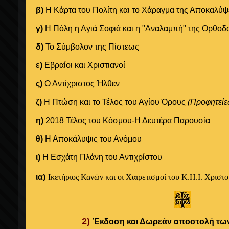
β)
Η Κάρτα του Πολίτη και το Χάραγμα της Αποκαλύ
γ)
Η Πόλη η Αγιά Σοφιά και η "Αναλαμπή" της Ορθοδ
δ)
Το Σύμβολον της Πίστεως
ε)
Εβραίοι και Χριστιανοί
ς)
Ο Αντίχριστος Ήλθεν
ζ)
Η Πτώση και το Τέλος του Αγίου Όρους
(Προφητείε
η)
2018 Τέλος του Κόσμου-Η Δευτέρα Παρουσία
θ)
Η Αποκάλυψις του Ανόμου
ι)
Η Εσχάτη Πλάνη του Αντιχρίστου
ια)
Ικετήριος Κανών και οι Χαιρετισμοί του Κ.Η.Ι. Χριστο
2)
Έ
κδοση και Δωρεάν αποστολή των