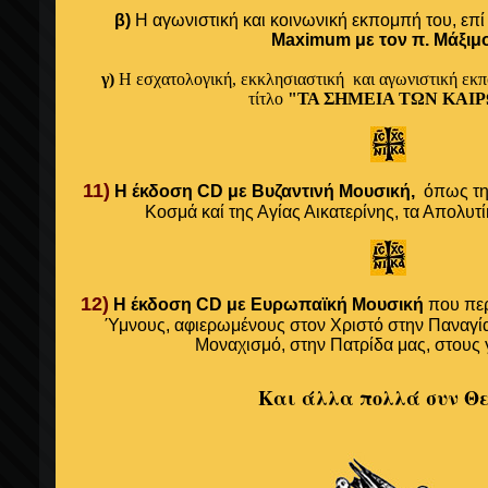
β)
Η αγωνιστική και κοινωνική εκπομπή του, επ
Maximum με τον π. Μάξιμ
γ)
Η
εσχατολογική, εκκλησιαστική και αγωνιστική εκπ
τίτλο
"ΤΑ ΣΗΜΕΙΑ ΤΩΝ ΚΑΙΡ
11)
Η έκδοση CD με Βυζαντινή Μουσική,
όπως τη
Κοσμά καί της Αγίας Αικατερίνης, τα Απολυτί
12)
Η έκδοση
CD
με Ευρωπαϊκή Μουσική
που περ
Ύμνους,
αφιερωμένους στον Χριστό στην Παναγία
Μοναχισμό, στην Πατρίδα μας, στους 
Και άλλα πολλά συν Θ