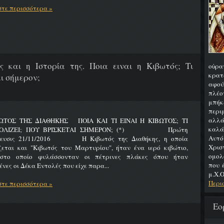
τε περισσότερα »
ς και η Ιστορία της. Ποια ειναι η Κιβωτός; Τι
οὐρα
κρατ
ι σήμερον;
αφού
πλέο
μπήκ
περιμ
αλλά
ΩΤΟΣ ΤΗΣ ΔΙΑΘΗΚΗΣ ΠΟΙΑ ΚΑΙ ΤΙ ΕΙΝΑΙ Η ΚΙΒΩΤΟΣ; ΤΙ
καλά
ΟΛΙΖΕΙ; ΠΟΥ ΒΡΙΣΚΕΤΑΙ ΣΗΜΕΡΟΝ; (*) Πρώτη
Αυτό
ίευσις 21/11/2016 Η Κιβωτός της Διαθήκης, η οποία
Χρι
ζεται και "Κιβωτός του Μαρτυρίου", ήταν ένα ιερό κιβώτιο,
ομολ
στο οποίο φυλάσσονταν οι πέτρινες πλάκες όπου ήταν
που 
νες οι Δέκα Εντολές που είχε παρα...
μ.Χ.Ο
Περι
τε περισσότερα »
Εο