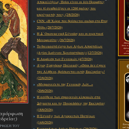
Αποκαλύψεως. Ποίοι είναι οι δύο Προφήτες
και τί συμβολίζουν οι 1260 ημέρες του
κηρύγματός τους; (2/8/2026)
CNN: «Η Χώρα που βρίσκεται ακόμη στο Έτος
2016» (28/7/2026)
Η Δ΄ Οικουμενική Σύνοδος και οι αιρετικοί
Μονοφυσίτες (26/7/2026)
Το θαυμαστό έργο των Αγίων Αποστόλων
(Αγίου Ιωάννου Χρυσοστόμου) (12/7/2026)
Η Αμφίεση των Γυναικών (4/7/2026)
Άγιος Γρηγόριος Παλαμάς: «Όσοι δεν έχουν
την Αλήθεια, βρίσκονται εκτός Εκκλησίας»!
(22/6/2026)
«Μνημονεύετε της Γυναικός Λώτ...»
(20/6/2026)
Η ασέβεια των σημερινών κληρικών στα
Δόγματα και τις Παραδόσεις της Εκκλησίας
(18/6/2026)
εταμόρφωση
Η Σύναξις των Αγιορειτών Πατέρων
νδρείας)
(14/6/2026)
ΟΡΦΩΣΗ ΤΟΥ
Κυριακή των Αγίων Πάντων (7/6/2026)