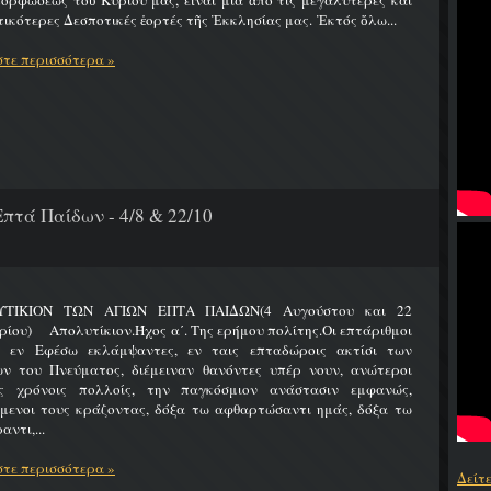
ρφώσεως τοῦ Κυρίου μας, εἶναι μία ἀπό τίς μεγαλύτερες καί
ικότερες Δεσποτικές ἑορτές τῆς Ἐκκλησίας μας. Ἐκτός ὅλω...
τε περισσότερα »
πτά Παίδων - 4/8 & 22/10
ΤΙΚΙΟΝ ΤΩΝ ΑΓΙΩΝ ΕΠΤΑ ΠΑΙΔΩΝ(4 Αυγούστου και 22
ίου) Απολυτίκιον.Ήχος α΄. Της ερήμου πολίτης.Οι επτάριθμοι
ς εν Εφέσω εκλάμψαντες, εν ταις επταδώροις ακτίσι των
ων του Πνεύματος, διέμειναν θανόντες υπέρ νουν, ανώτεροι
ς χρόνοις πολλοίς, την παγκόσμιον ανάστασιν εμφανώς,
ύμενοι τους κράζοντας, δόξα τω αφθαρτώσαντι ημάς, δόξα τω
αντι,...
τε περισσότερα »
Δείτ