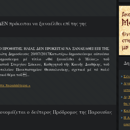
ΔΕΝ πρόκειται να ξαναέλθει επί της γης
 Ο ΠΡΟΦΗΤΗΣ ΗΛΙΑΣ ΔΕΝ ΠΡΟΚΕΙΤΑΙ ΝΑ ΞΑΝΑΕΛΘΕΙ ΕΠΙ ΤΗΣ
ώτη Δημοσίευσις 20/07/2017Κατωτέρω δημοσιεύουμε αὐτούσιο
δημοσίευμα μέ τίτλο «Θά ξαναέλθει ὁ Ἠλίας;» τοῦ
Δη
ιστοῦ Στεργίου Σάκκου, Καθηγητοῦ τῆς Καινῆς Διαθήκης, τοῦ
οτελείου Πανεπιστημίου Θεσσαλονίκης, σχετικά μέ τό πολύ
ικό θέμα τοῦ ...
Σύν
Αγα
τε περισσότερα »
ιστ
Ας 
θα 
Καλ
 ονομάζεται ο δεύτερος Πρόδρομος της Παρουσίας
Η Α
εορ