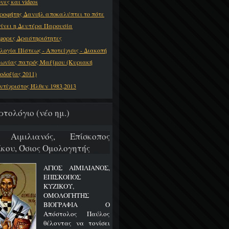
νες και videos
ροφήτης Δανιήλ αποκαλύπτει το πότε
γίνει η Δευτέρα Παρουσία
φορες Δραστηριότητες
λογία Πίστεως - Αποτείχισις - Διακοπή
νωνίας πατρός Μαξίμου (Κυριακή
οδοξίας 2011)
ντίχριστος Ήλθεν 1983,2013
ρτολόγιο (νέο ημ.)
 Αιμιλιανός, Επίσκοπος
ίκου, Όσιος Ομολογητής
ΑΓΙΟΣ ΑΙΜΙΛΙΑΝΟΣ,
ΕΠΙΣΚΟΠΟΣ
ΚΥΖΙΚΟΥ,
ΟΜΟΛΟΓΗΤΗΣ
ΒΙΟΓΡΑΦΙΑ Ο
Απόστολος Παύλος
θέλοντας να τονίσει