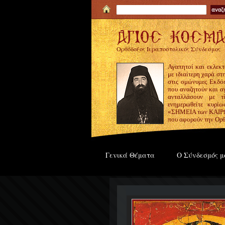
Ορθόδοξος Ιεραποστολικός Σύνδεσμος
Αγαπητοί και εκλεκτ
με ιδιαίτερη χαρά σ
στις ομώνυμες Εκδόσ
που αναζητούν και α
ανταλλάσουν με τ
ενημερωθείτε κυρίω
«ΣΗΜΕΙΑ των ΚΑΙΡΩΝ
που αφορούν την Ορθ
Γενικά Θέματα
Ο Σύνδεσμός μ