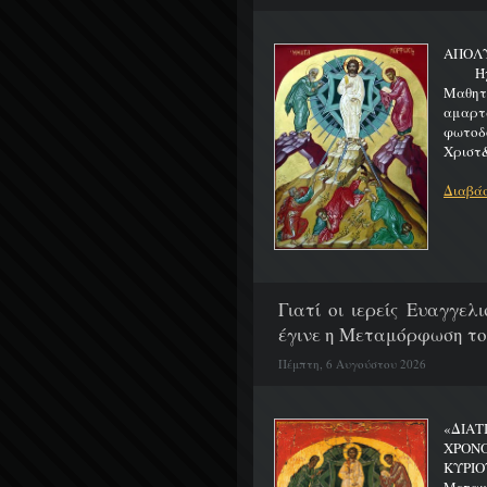
ΑΠΟΛ
Ήχος 
Μαθητα
αμαρτ
φωτοδ
Χριστ&
Διαβάσ
Γιατί οι ιερείς Ευαγγε
έγινε η Μεταμόρφωση το
Πέμπτη, 6 Αυγούστου 2026
«ΔΙΑΤ
ΧΡΟΝ
ΚΥΡΙΟ