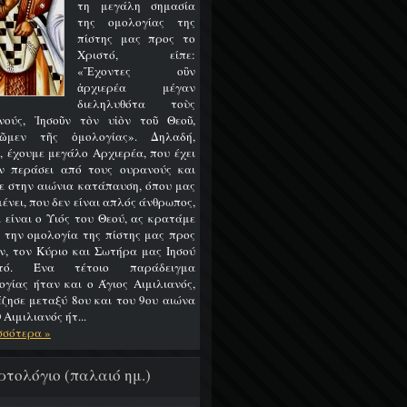
τη μεγάλη σημασία
της ομολογίας της
πίστης μας προς το
Χριστό, είπε:
«Ἔχοντες οὒν
ἀρχιερέα μέγαν
διεληλυθότα τοὺς
νούς, Ἰησοῦν τὸν υἱὸν τοῦ Θεοῦ,
ῶμεν τῆς ὁμολογίας». Δηλαδή,
, έχουμε μεγάλο Αρχιερέα, που έχει
ν περάσει από τους ουρανούς και
ε στην αιώνια κατάπαυση, όπου μας
ένει, που δεν είναι απλός άνθρωπος,
 είναι ο Υιός του Θεού, ας κρατάμε
 την ομολογία της πίστης μας προς
ν, τον Κύριο και Σωτήρα μας Ιησού
στό. Ένα τέτοιο παράδειγμα
ογίας ήταν και ο Άγιος Αιμιλιανός,
έζησε μεταξύ 8ου και του 9ου αιώνα
 Αιμιλιανός ήτ...
σσότερα »
ρτολόγιο (παλαιό ημ.)