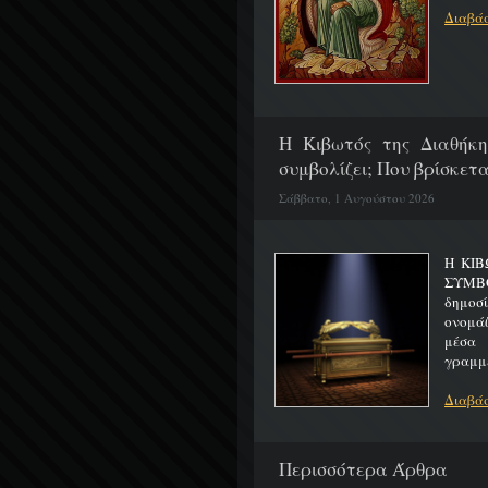
Διαβάσ
H Κιβωτός της Διαθήκη
συμβολίζει; Που βρίσκετα
Σάββατο, 1 Αυγούστου 2026
Η ΚΙΒ
ΣΥΜΒ
δημοσ
ονομά
μέσα 
γραμμέ
Διαβάσ
Περισσότερα Άρθρα