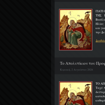
ΓΙΑΤΙ
ΤΗΣ Π
Βασίλ
Ηλίας 
και γι
την Δε
Διαβάσ
Το Απολυτίκιον του Προφ
Κυριακή, 2 Αυγούστου 2026
ΤΟ ΑΠ
Ταχύ 
δεύτερ
καταπ
καθαρίζ