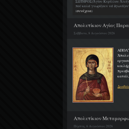
ΣΩΤΗΡΟΣ(Ἁγίου Κυρίλλου Ἀλεξα
πού καλά γνωρίζουν νά ἀγωνίζοντα
συνέχεια
(
)
Απολυτίκιον Αγίας Παρασ
Σάββατο, 8 Αυγούστου 2026
ΑΠΟ
Ἀπολυ
εργασ
κεκλή
πρεσβ
κατάλλ
Διαβάσ
Απολυτίκιον Μεταμορφώσ
Πέμπτη, 6 Αυγούστου 2026