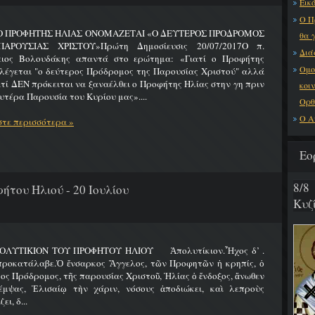
Εικό
Ο Π
 Ο ΠΡΟΦΗΤΗΣ ΗΛΙΑΣ ΟΝΟΜΑΖΕΤΑΙ «Ο ΔΕΥΤΕΡΟΣ ΠΡΟΔΡΟΜΟΣ
θα 
ΑΡΟΥΣΙΑΣ ΧΡΙΣΤΟΥ»Πρώτη Δημοσίευσις 20/07/2017Ο π.
Διά
ειος Βολουδάκης απαντά στο ερώτημα: «Γιατί ο Προφήτης
Ομο
λέγεται "ο δεύτερος Πρόδρομος της Παρουσίας Χριστού" αλλά
ατί ΔΕΝ πρόκειται να ξαναέλθει ο Προφήτης Ηλίας στην γη πριν
κοι
υτέρα Παρουσία του Κυρίου μας»....
Ορθ
Ο Α
τε περισσότερα »
Εο
8/8
ήτου Ηλιού - 20 Ιουλίου
Κυζ
ΟΛΥΤΙΚΙΟΝ ΤΟΥ ΠΡΟΦΗΤΟΥ ΗΛΙΟΥ Ἀπολυτίκιον.Ἦχος δ’ .
προκατάλαβε.Ὁ ἔνσαρκος Ἄγγελος, τῶν Προφητῶν ἡ κρηπίς, ὁ
ος Πρόδρομος, τῆς παρουσίας Χριστοῦ, Ἠλίας ὁ ἔνδοξος, ἄνωθεν
έμψας, Ἐλισαίῳ τὴν χάριν, νόσους ἀποδιώκει, καὶ λεπροὺς
ει, δ...