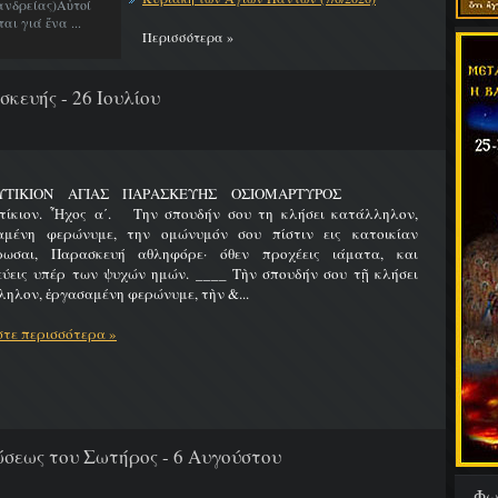
νδρείας)Αὐτοί
ι γιά ἕνα ...
Περισσότερα »
κευής - 26 Ιουλίου
ΛΥΤΙΚΙΟΝ ΑΓΙΑΣ ΠΑΡΑΣΚΕΥΗΣ ΟΣΙΟΜΑΡΤΥΡΟΣ
τίκιον. Ἦχος α΄. Την σπουδήν σου τη κλήσει κατάλληλον,
αμένη φερώνυμε, την ομώνυμόν σου πίστιν εις κατοικίαν
ρωσαι, Παρασκευή αθληφόρε· όθεν προχέεις ιάματα, και
εύεις υπέρ των ψυχών ημών. ____ Τὴν σπουδήν σου τῇ κλήσει
ηλον, ἐργασαμένη φερώνυμε, τὴν &...
τε περισσότερα »
εως του Σωτήρος - 6 Αυγούστου
Φω