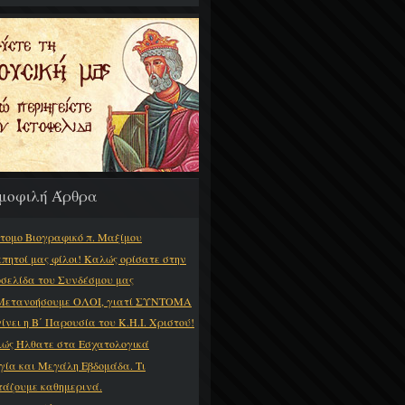
μοφιλή Άρθρα
τομο Βιογραφικό π. Μαξίμου
πητοί μας φίλοι! Καλώς ορίσατε στην
οσελίδα του Συνδέσμου μας
Μετανοήσουμε ΟΛΟΙ, γιατί ΣΥΝΤΟΜΑ
γίνει η Β΄ Παρουσία του Κ.Η.Ι. Χριστού!
ώς Ήλθατε στα Εσχατολογικά
γία και Μεγάλη Εβδομάδα. Τι
τάζουμε καθημερινά.