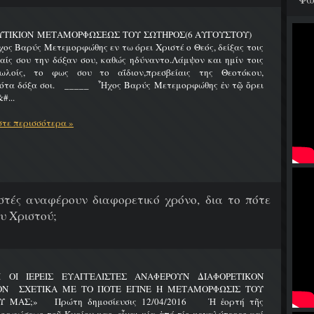
ΥΤΙΚΙΟΝ ΜΕΤΑΜΟΡΦΩΣΕΩΣ ΤΟΥ ΣΩΤΗΡΟΣ(6 ΑΥΓΟΥΣΤΟΥ)
Βαρύς Μετεμορφώθης εν τω όρει Χριστέ ο Θεός, δείξας τοις
ίς σου την δόξαν σου, καθώς ηδύναντο.Λάμψον και ημίν τοις
ωλοίς, το φως σου το αΐδιον,πρεσβείαις της Θεοτόκου,
ότα δόξα σοι. _____ Ἦχος Βαρύς Μετεμορφώθης ἐν τῷ ὄρει
#...
τε περισσότερα »
λιστές αναφέρουν διαφορετικό χρόνο, δια το πότε
υ Χριστού;
Ι ΟΙ ΙΕΡΕΙΣ ΕΥΑΓΓΕΛΙΣΤΕΣ ΑΝΑΦΕΡΟΥΝ ΔΙΑΦΟΡΕΤΙΚΟΝ
ΟΝ ΣΧΕΤΙΚΑ ΜΕ ΤΟ ΠΟΤΕ ΕΓΙΝΕ Η ΜΕΤΑΜΟΡΦΩΣΙΣ ΤΟΥ
Υ ΜΑΣ;» Πρώτη δημοσίευσις 12/04/2016 Ἡ ἑορτή τῆς