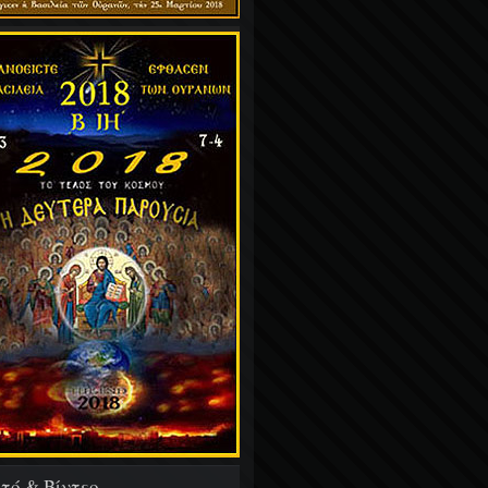
τό & Βίντεο